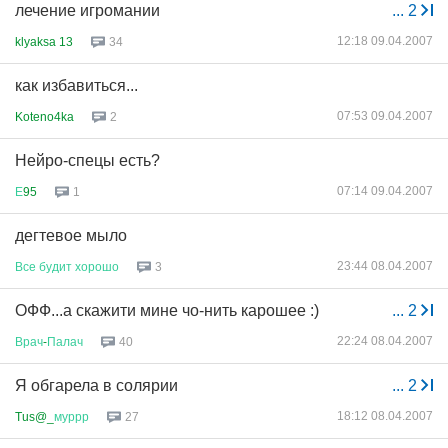
лечение игромании
...
2
12:18 09.04.2007
klyaksa 13
34
как избавиться...
07:53 09.04.2007
Koteno4ka
2
Нейро-спецы есть?
07:14 09.04.2007
Е
95
1
дегтевое мыло
23:44 08.04.2007
Все
будит
хорошо
3
ОФФ...а скажити мине чо-нить карошее :)
...
2
22:24 08.04.2007
Врач
-
Палач
40
Я обгарела в солярии
...
2
18:12 08.04.2007
Tus@_
муррр
27