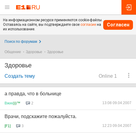
На информационном ресурсе применяются cookie-файлы.
Согласен
Оставаясь на сайте, вы подтверждаете свое
согласие
на
их использование.
Поиск по форумам
Общение
Здоровье
Здоровье
Здоровье
Создать тему
Online 1
а правда, что в больнице
13:08 09.04.2007
Вжик
)))™
2
Врачи, подскажите пожалуйста.
12:23 09.04.2007
[F1]
3