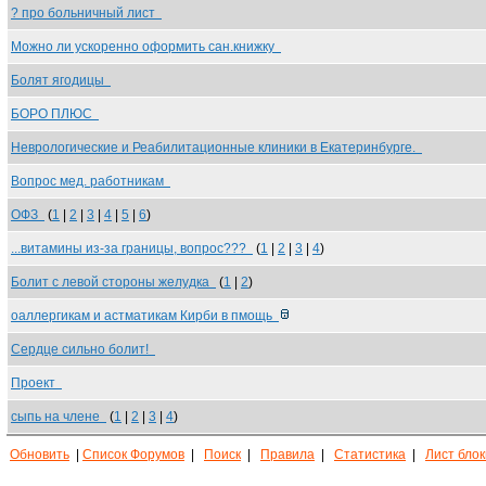
? про больничный лист
Можно ли ускоренно оформить сан.книжку
Болят ягодицы
БОРО ПЛЮС
Неврологические и Реабилитационные клиники в Екатеринбурге.
Вопрос мед. работникам
ОФЗ
(
1
|
2
|
3
|
4
|
5
|
6
)
...витамины из-за границы, вопрос???
(
1
|
2
|
3
|
4
)
Болит с левой стороны желудка
(
1
|
2
)
оаллергикам и астматикам Кирби в пмощь
Сердце сильно болит!
Проект
сыпь на члене
(
1
|
2
|
3
|
4
)
Обновить
|
Список Форумов
|
Поиск
|
Правила
|
Статистика
|
Лист бло