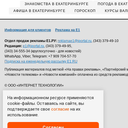
ЗНАКОМСТВА В ЕКАТЕРИНБУРГЕ
ПОГОДА В ЕКА
АФИША В ЕКАТЕРИНБУРГЕ
ГОРОСКОП
КУРСЫ ВАЛ
Информация для клиентов
Реклама на Е1
Отдел продаж рекламы Е1.РУ:
reklamae1@iportal.ru
, (343) 379-49-10
Редакция:
e1@iportal.ru
, (343) 379-49-95,
(343) 34-555-34 (круглосуточно - для новостей)
WhatsApp, Viber, Telegram: +7 909 704-57-70
Подписка на еженедельную рассылку E1.RU
Публикация материалов под меткой «На правах рекламы», «Партнёрский 
«Новости телекома» и «Новости компаний» оплачена из средств рекламо
© ООО «ИНТЕРНЕТ ТЕХНОЛОГИИ»
На информационном ресурсе применяются
cookie-файлы. Оставаясь на сайте, вы
подтверждаете свое
согласие
на их
использование.
Согласен