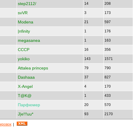
step2112/
14
208
svVR
3
173
Modena
21
597
|nfinity
1
176
megasanea
1
163
CCCP
16
356
yokiko
143
1571
Attalea princeps
79
790
Dashaaa
37
827
X-Angel
4
170
T@K@
1
433
Парфюмер
20
570
J|e!!!uu*
93
2170
кировок
|