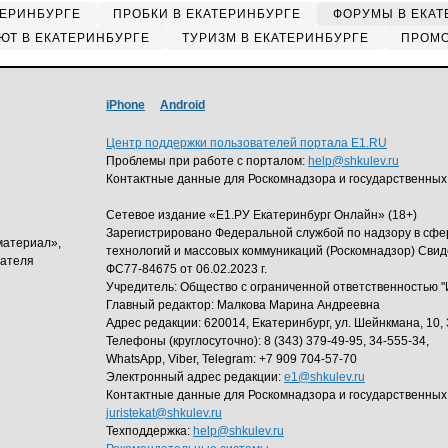
ТЕРИНБУРГЕ
ПРОБКИ В ЕКАТЕРИНБУРГЕ
ФОРУМЫ В ЕКАТ
ЮТ В ЕКАТЕРИНБУРГЕ
ТУРИЗМ В ЕКАТЕРИНБУРГЕ
ПРОМО
iPhone
Android
Центр поддержки пользователей портала E1.RU
Проблемы при работе с порталом:
help@shkulev.ru
Контактные данные для Роскомнадзора и государственных
Сетевое издание «Е1.РУ Екатеринбург Онлайн» (18+)
Зарегистрировано Федеральной службой по надзору в сф
материал»,
технологий и массовых коммуникаций (Роскомнадзор) Свид
дателя
ФС77-84675 от 06.02.2023 г.
Учредитель: Общество с ограниченной ответственность
Главный редактор: Малкова Марина Андреевна
Адрес редакции: 620014, Екатеринбург, ул. Шейнкмана, 10, 
Телефоны (круглосуточно): 8 (343) 379-49-95, 34-555-34,
WhatsApp, Viber, Telegram: +7 909 704-57-70
Электронный адрес редакции:
e1@shkulev.ru
Контактные данные для Роскомнадзора и государственных
juristekat@shkulev.ru
Техподдержка:
help@shkulev.ru