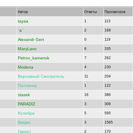
Автор
Ответы
Просмотров
tayaa
1
113
`a`
2
168
Alexandr Gert
0
119
MaryLavo
6
335
Petrov_kamensk
7
262
Modena
4
230
Верховный
Смотритель
11
204
Поллинка
1
122
stasek
16
386
PARADIZ
3
308
Колибра
5
595
Вигдис
3
1565
Гверет
2
170