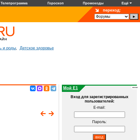
Телепрограмма
Гороскоп
Промокоды
Ещё
переход:
ь и роды
Детское здоровье
,
Мой E1
Вход для зарегистрированных
пользователей:
E-mail:
Пароль: