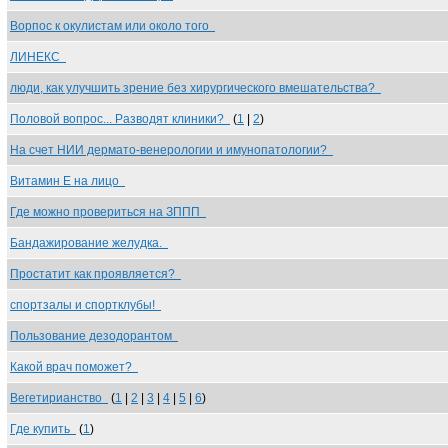
Ворпос к окулистам или около того
ЛИНЕКС
люди, как улучшить зрение без хирургического вмешательства?
Половой вопрос... Разводят клиники?
(
1
|
2
)
На счет НИИ дермато-венерологии и имунопатологии?
Витамин Е на лицо
Где можно провериться на ЗППП
Бандажирование желудка.
Простатит как проявляется?
спортзалы и спортклубы!
Пользование дезодорантом
Какой врач поможет?
Вегетирианство
(
1
|
2
|
3
|
4
|
5
|
6
)
Где купить
(
1
)