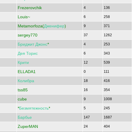
Frezerovchik
4
136
Louis~
6
258
Metamorfoza(
Дженифер
)
9
371
sergey770
37
1262
Бриджит
Джонс
*
4
253
Дея
Торис
6
343
Крити
12
539
ELLADA1
0
111
Колибра
18
416
tss85
16
354
cube
9
1008
*
Безмятежность
*
5
245
Барбье
147
1687
ZuperMAN
24
404