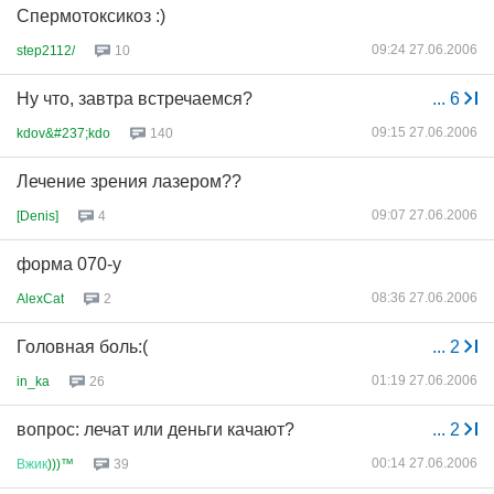
Спермотоксикоз :)
09:24 27.06.2006
step2112/
10
Ну что, завтра встречаемся?
...
6
09:15 27.06.2006
kdov&#237;kdo
140
Лечение зрения лазером??
09:07 27.06.2006
[Denis]
4
форма 070-у
08:36 27.06.2006
AlexCat
2
Головная боль:(
...
2
01:19 27.06.2006
in_ka
26
вопрос: лечат или деньги качают?
...
2
00:14 27.06.2006
Вжик
)))™
39