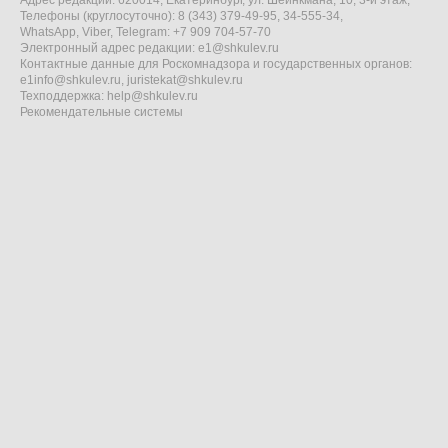
Адрес редакции: 620014, Екатеринбург, ул. Шейнкмана, 10, 3-й этаж,
Телефоны (круглосуточно): 8 (343) 379-49-95, 34-555-34,
WhatsApp, Viber, Telegram: +7 909 704-57-70
Электронный адрес редакции:
e1@shkulev.ru
Контактные данные для Роскомнадзора и государственных органов:
e1info@shkulev.ru
,
juristekat@shkulev.ru
Техподдержка:
help@shkulev.ru
Рекомендательные системы