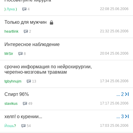
22:08 25.06.2006
)
Луна
)
4
Только для мужчин
21:32 25.06.2006
heartlink
2
Интересное наблюдение
20:04 25.06.2006
MrSir
8
срочно информация по нейрохирургии,
черепно-мозговым травмам
17:34 25.06.2006
tgbyhnujm
13
Спирт 96%
...
2
17:17 25.06.2006
slavikus
49
хелп! о курении...
...
3
17:03 25.06.2006
Йошь
?
54