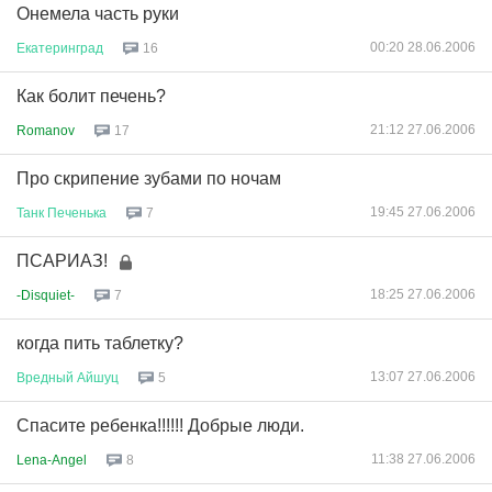
Онемела часть руки
00:20 28.06.2006
Екатеринград
16
Как болит печень?
21:12 27.06.2006
Romanov
17
Про скрипение зубами по ночам
19:45 27.06.2006
Танк
Печенька
7
ПСАРИАЗ!
18:25 27.06.2006
-Disquiet-
7
когда пить таблетку?
13:07 27.06.2006
Вредный
Айшуц
5
Спасите ребенка!!!!!! Добрые люди.
11:38 27.06.2006
Lena-Angel
8