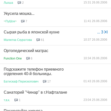
15:31 26.06.2006
Льоша
2
Укусила мошка...
11:41 26.06.2006
~
ПуШок
~
7
Сырая рыба в японской кухне
...
3
10:37 26.06.2006
Малютка
Скуратова
61
Ортопедический матрас
10:34 26.06.2006
Function One
6
Подскажите телефон приемного
отделения 40-й больницы.
01:43 26.06.2006
Батискаф
Перископович
17
Санаторий "Чинар" в г.Нафталане
23:04 25.06.2006
т
.
в
.
к
.
1
Посоветуйте хирурга