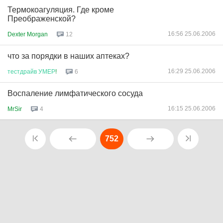
Термокоагуляция. Где кроме
Преображенской?
16:56 25.06.2006
Dexter Morgan
12
что за порядки в наших аптеках?
16:29 25.06.2006
тестдрайв
УМЕР
!
6
Воспаление лимфатического сосуда
16:15 25.06.2006
MrSir
4
752