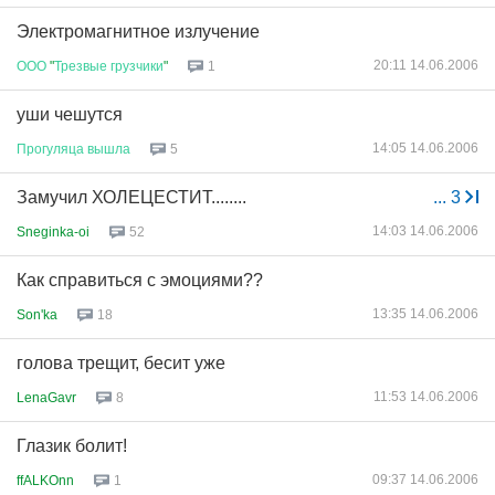
Электромагнитное излучение
20:11 14.06.2006
ООО
"
Трезвые
грузчики
"
1
уши чешутся
14:05 14.06.2006
Прогуляца
вышла
5
Замучил ХОЛЕЦЕСТИТ........
...
3
14:03 14.06.2006
Sneginka-oi
52
Как справиться с эмоциями??
13:35 14.06.2006
Son'ka
18
голова трещит, бесит уже
11:53 14.06.2006
LenaGavr
8
Глазик болит!
09:37 14.06.2006
ffALKOnn
1