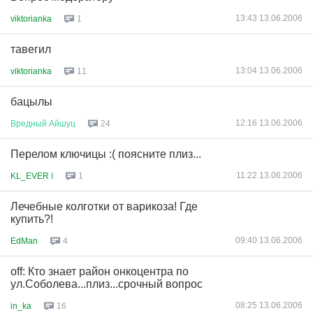
13:43 13.06.2006
viktorianka
1
тавегил
13:04 13.06.2006
viktorianka
11
бацылы
12:16 13.06.2006
Вредный
Айшуц
24
Перелом ключицы :( поясните плиз...
11:22 13.06.2006
KL_EVER ї
1
Лечебные колготки от варикоза! Где
купить?!
09:40 13.06.2006
EdMan
4
оff: Кто знает район онкоцентра по
ул.Соболева...плиз...срочный вопрос
08:25 13.06.2006
in_ka
16