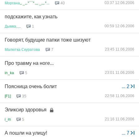
03:37 12.06.2006
Моргана
,, _,,.*```*.,,, _,,,.*...
40
подскажите, как узнать
00:59 12.06.2006
Дымка
.....
1
Говорят, будущие папки тоже шизуют
23:45 11.06.2006
Малютка
Скуратова
7
Про травму на ноге...
23:01 11.06.2006
in_ka
5
Поясница очень болит
...
2
22:58 11.06.2006
[F1]
35
Эликсир здоровья
21:16 11.06.2006
i_m
5
А пошли на улицу!
...
7