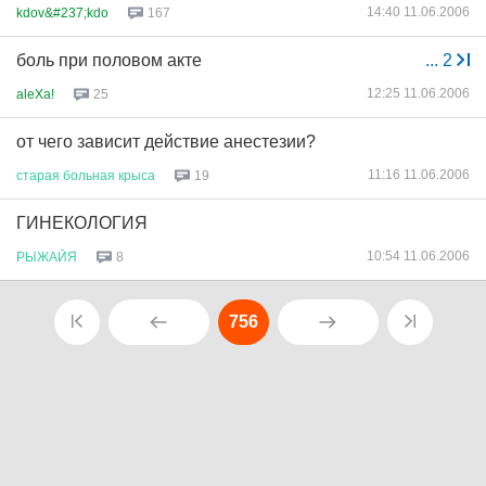
14:40 11.06.2006
kdov&#237;kdo
167
боль при половом акте
...
2
12:25 11.06.2006
aleXa!
25
от чего зависит действие анестезии?
11:16 11.06.2006
старая
больная
крыса
19
ГИНЕКОЛОГИЯ
10:54 11.06.2006
РЫЖАЙЯ
8
756