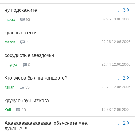
ну подскажите
...
3
02:26 13.06.2006
m
а
kzz
52
красные сетки
22:36 12.06.2006
stasek
7
сосудистые звездочки
21:44 12.06.2006
natysya
0
Кто вчера был на концерте?
...
2
21:21 12.06.2006
Italian
35
кручу обруч -изжога
12:33 12.06.2006
Kali
10
Ааааааааааааааааа, объясните мне,
...
2
дубль 2!!!!!