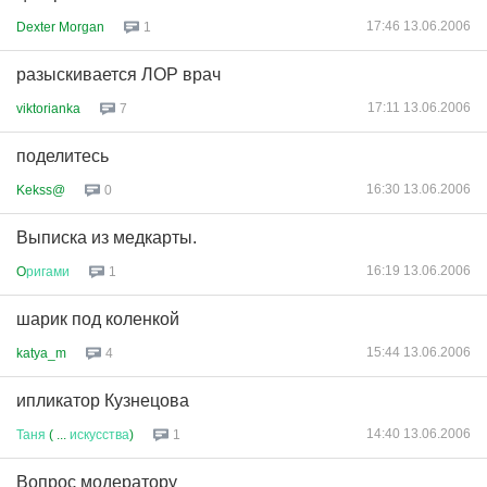
17:46 13.06.2006
Dexter Morgan
1
разыскивается ЛОР врач
17:11 13.06.2006
viktorianka
7
поделитесь
16:30 13.06.2006
Kekss@
0
Выписка из медкарты.
16:19 13.06.2006
O
ригами
1
шарик под коленкой
15:44 13.06.2006
katya_m
4
ипликатор Кузнецова
14:40 13.06.2006
Таня
( ...
искусства
)
1
Вопрос модератору