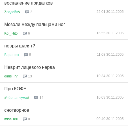
воспаление придатков
22:01 30.11.2005
Z
лодейк
A
2
Мозоли между пальцами ног
16:55 30.11.2005
Koi_Hito
6
невры шалят?
11:08 30.11.2005
Барашек
5
Неврит лицевого нерва
10:34 30.11.2005
dims_jr?
13
Про КОФЕ
10:03 30.11.2005
#
Чёрная
чума
#
14
снотворное
09:40 30.11.2005
missHell
0