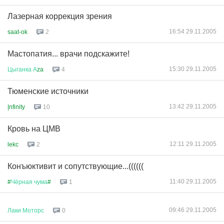
Лазерная коррекция зрения
16:54 29.11.2005
saat-ok
2
Мастопатия... врачи подскажите!
15:30 29.11.2005
Цыганка
А
za
4
Тюменские источники
13:42 29.11.2005
|nfinity
10
Кровь на ЦМВ
12:11 29.11.2005
lekc
2
Конъюктивит и сопутствующие...((((((
11:40 29.11.2005
#
Чёрная
чума
#
1
09:46 29.11.2005
Лаки
Моторс
0