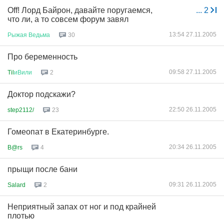
Off! Лорд Байрон, давайте поругаемся,
...
2
что ли, а то совсем форум завял
13:54 27.11.2005
Рыжая
Ведьма
30
Про беременность
09:58 27.11.2005
Til
иВили
2
Доктор подскажи?
22:50 26.11.2005
step2112/
23
Гомеопат в Екатеринбурге.
20:34 26.11.2005
B@rs
4
прыщи после бани
09:31 26.11.2005
Salard
2
Неприятный запах от ног и под крайней
плотью