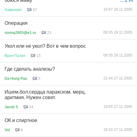
боюся маму
...
2
10:47 28.11.2005
Хаврония
47
Операция
09:35 28.11.2005
norma2805@e1.ru
23
Укол или не укол? Вот в чем вопрос
09:35 28.11.2005
Врач
-
Палач
15
Где сделать анализы?
21:44 27.11.2005
Da Hong Pao
5
Ишем.бол.сердца параксизм. мерц.
аритмия. Нужен совет.
19:05 27.11.2005
Jacob S
24
ОК и спиртное
18:10 27.11.2005
Vol
6