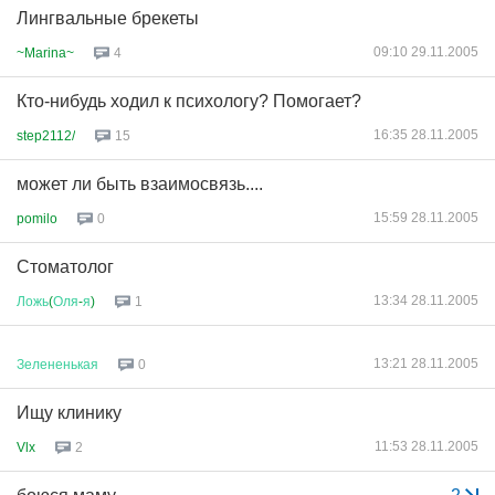
Лингвальные брекеты
09:10 29.11.2005
~Marina~
4
Кто-нибудь ходил к психологу? Помогает?
16:35 28.11.2005
step2112/
15
может ли быть взаимосвязь....
15:59 28.11.2005
pomilo
0
Стоматолог
13:34 28.11.2005
Ложь
(
Оля
-
я
)
1
13:21 28.11.2005
Зелененькая
0
Ищу клинику
11:53 28.11.2005
Vlx
2