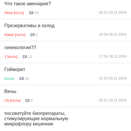
Что такое аменария?
00:21 29.11.2004
Лена [гость]
24
Презервативы и холод
18:58 28.11.2004
Алекс [гость]
2
гинекология??
17:56 28.11.2004
1 [гость]
11
Гойморит
10:33 28.11.2004
Ванёк
10
Вены
00:21 28.11.2004
LN [гость]
0
посоветуйте биопрепараты,
стимулирующие нормальную
микрофлору кишечник