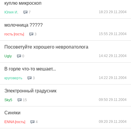
куплю микроскоп
18:23 29.11.2004
Юлия
И
.
7
молочница ?????
15:55 29.11.2004
гость [гость]
3
Посоветуйте хорошего невропатолога
14:42 29.11.2004
Ugly
0
В горле что-то мешает...
14:22 29.11.2004
круговерть
3
Электронный градусник
09:50 29.11.2004
Sky5
15
Синяки
09:20 29.11.2004
ENNA [гость]
4