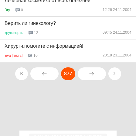
Лечебная косметика от всех болезней
12:26 24.11.2004
Bry
0
Верить ли гинекологу?
09:45 24.11.2004
круговерть
12
Хирурги,помогите с информацией!
23:18 23.11.2004
Eva [гость]
10
877