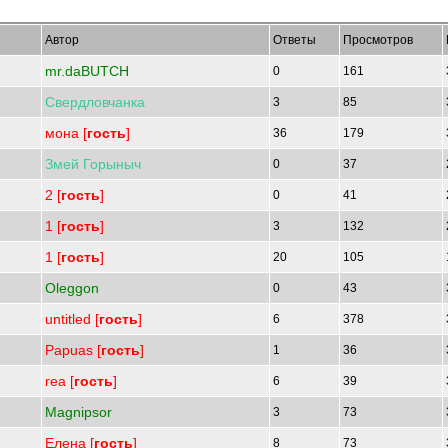
Автор
Ответы
Просмотров
mr.daBUTCH
0
161
Свердловчанка
3
85
мона [
гость
]
36
179
Змей
Горыныч
0
37
2 [
гость
]
0
41
1 [
гость
]
3
132
1 [
гость
]
20
105
Oleggon
0
43
untitled [
гость
]
6
378
Papuas [
гость
]
1
36
rea [
гость
]
6
39
Magnipsor
3
73
Елена [
гость
]
8
73