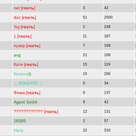
net [
гость
]
3
42
doc [
гость
]
51
2500
Yuj [
гость
]
2
249
1 [
гость
]
11
187
пузер [
гость
]
7
169
avg
21
108
Катя [
гость
]
15
119
Катюха
))
15
206
.::
ЮЖБЯЛО
::.
0
34
Фима [
гость
]
0
137
Agent Smiht
9
42
???????????? [
гость
]
12
131
16585
2
57
Ната
22
310