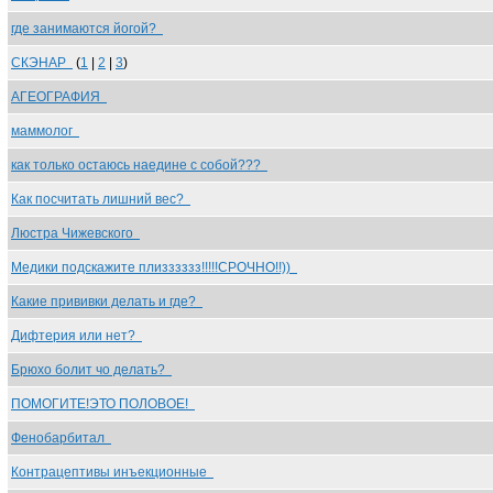
где занимаются йогой?
СКЭНАР
(
1
|
2
|
3
)
АГЕОГРАФИЯ
маммолог
как только остаюсь наедине с собой???
Как посчитать лишний вес?
Люстра Чижевского
Медики подскажите плизззззз!!!!!СРОЧНО!!))
Какие прививки делать и где?
Дифтерия или нет?
Брюхо болит чо делать?
ПОМОГИТЕ!ЭТО ПОЛОВОЕ!
Фенобарбитал
Контрацептивы инъекционные