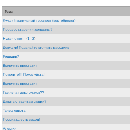
Темы
Лучший манульный терапевт (вертебролог)
Процесс старения женщины?
Нужен ответ
(
1
|
2
)
Девушки! Поделайте кто-нить массажик
Рецидив?
Вылечить простатит
Помогите!!!! Пожалуйста!
Вылечить простатит
Где лечат алкоголиков??
Давать студентам скидки?
Танец живота
Псориаз... есть выход!
Алергия