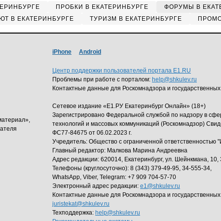
ТЕРИНБУРГЕ
ПРОБКИ В ЕКАТЕРИНБУРГЕ
ФОРУМЫ В ЕКАТ
ЮТ В ЕКАТЕРИНБУРГЕ
ТУРИЗМ В ЕКАТЕРИНБУРГЕ
ПРОМО
iPhone
Android
Центр поддержки пользователей портала E1.RU
Проблемы при работе с порталом:
help@shkulev.ru
Контактные данные для Роскомнадзора и государственных
Сетевое издание «Е1.РУ Екатеринбург Онлайн» (18+)
Зарегистрировано Федеральной службой по надзору в сф
материал»,
технологий и массовых коммуникаций (Роскомнадзор) Свид
дателя
ФС77-84675 от 06.02.2023 г.
Учредитель: Общество с ограниченной ответственность
Главный редактор: Малкова Марина Андреевна
Адрес редакции: 620014, Екатеринбург, ул. Шейнкмана, 10, 
Телефоны (круглосуточно): 8 (343) 379-49-95, 34-555-34,
WhatsApp, Viber, Telegram: +7 909 704-57-70
Электронный адрес редакции:
e1@shkulev.ru
Контактные данные для Роскомнадзора и государственных
juristekat@shkulev.ru
Техподдержка:
help@shkulev.ru