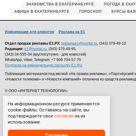
ЗНАКОМСТВА В ЕКАТЕРИНБУРГЕ
ПОГОДА В ЕКА
АФИША В ЕКАТЕРИНБУРГЕ
ГОРОСКОП
КУРСЫ ВАЛ
Информация для клиентов
Реклама на Е1
Отдел продаж рекламы Е1.РУ:
reklamae1@iportal.ru
, (343) 379-49-10
Редакция:
e1@iportal.ru
, (343) 379-49-95,
(343) 34-555-34 (круглосуточно - для новостей)
WhatsApp, Viber, Telegram: +7 909 704-57-70
Подписка на еженедельную рассылку E1.RU
Публикация материалов под меткой «На правах рекламы», «Партнёрский 
«Новости телекома» и «Новости компаний» оплачена из средств рекламо
© ООО «ИНТЕРНЕТ ТЕХНОЛОГИИ»
На информационном ресурсе применяются
cookie-файлы. Оставаясь на сайте, вы
подтверждаете свое
согласие
на их
использование.
Согласен