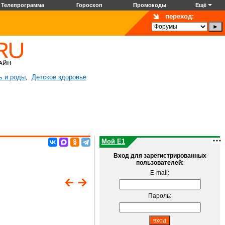
Телепрограмма
Гороскоп
Промокоды
Ещё
переход:
ь и роды
Детское здоровье
,
Мой E1
Вход для зарегистрированных
пользователей:
E-mail:
Пароль: