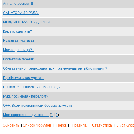
Анна- классная!!!!
САНАТОРИИ УРАЛА
МОЛДИНГ-МАСК! ЗДОРОВО
Как это сделать?
Нужен стоматолог
Маски для лица?
Косметика faberlik.
Обязательно предохраняться при лечении антибиотиками ?
Проблемы с желудком.
Пытаются выписать из больницы
Рука посинела - перелом?
OFF: Всем поклонникам боевых искусств
Мне охрененно грустно....
(
1
|
2
)
Обновить
|
Список Форумов
|
Поиск
|
Правила
|
Статистика
|
Лист бло