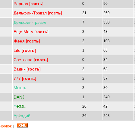
Papuas [
гость
]
0
90
Дельфин-Трэвэл [
гость
]
21
260
Дельфин
-
трэвэл
7
350
Еще Могу [
гость
]
2
43
Женя [
гость
]
2
108
Life [
гость
]
1
66
Cветлана [
гость
]
0
34
Вадик [
гость
]
3
68
777 [
гость
]
2
37
Мышъ
2
80
DANJ
1
240
Ф
ROL
20
42
Ар
k
адий
26
293
кировок
|