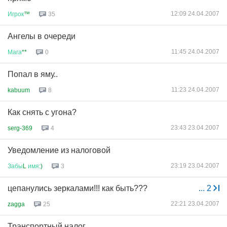
12:09 24.04.2007
Игрок
™
35
Ангелы в очереди
11:45 24.04.2007
Мага
**
0
Попал в яму..
11:23 24.04.2007
kabuum
8
Как снять с угона?
23:43 23.04.2007
serg-369
4
Уведомление из налоговой
23:19 23.04.2007
Забы
L
имя
:)
3
цепанулись зеркалами!!! как быть???
...
2
22:21 23.04.2007
zagga
25
Транспортный налог