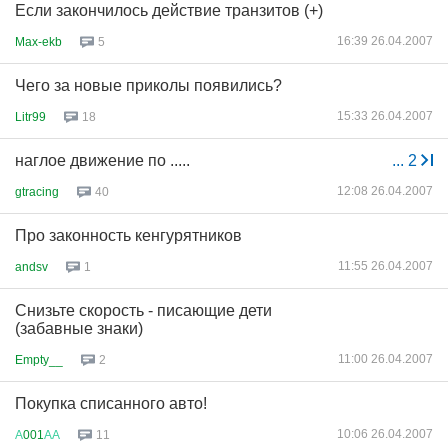
Если закончилось действие транзитов (+)
16:39 26.04.2007
Max-ekb
5
Чего за новые приколы появились?
15:33 26.04.2007
Litr99
18
наглое движение по .....
...
2
12:08 26.04.2007
gtracing
40
Про законность кенгурятников
11:55 26.04.2007
andsv
1
Снизьте скорость - писающие дети
(забавные знаки)
11:00 26.04.2007
Empty__
2
Покупка списанного авто!
10:06 26.04.2007
А
001
АА
11