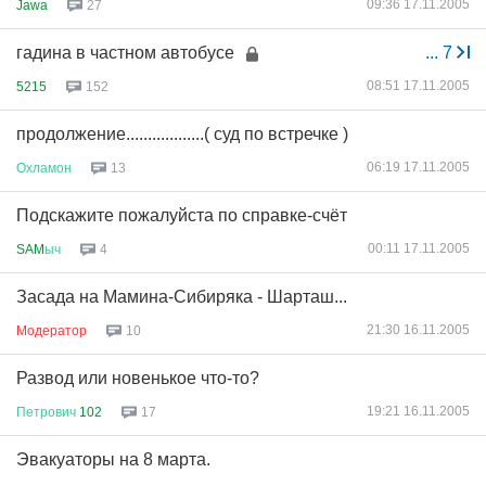
09:36 17.11.2005
Jawa
27
гадина в частном автобусе
...
7
08:51 17.11.2005
5215
152
продолжение..................( суд по встречке )
06:19 17.11.2005
Охламон
13
Подскажите пожалуйста по справке-счёт
00:11 17.11.2005
SAM
ыч
4
Засада на Мамина-Сибиряка - Шарташ...
21:30 16.11.2005
Модератор
10
Развод или новенькое что-то?
19:21 16.11.2005
Петрович
102
17
Эвакуаторы на 8 марта.