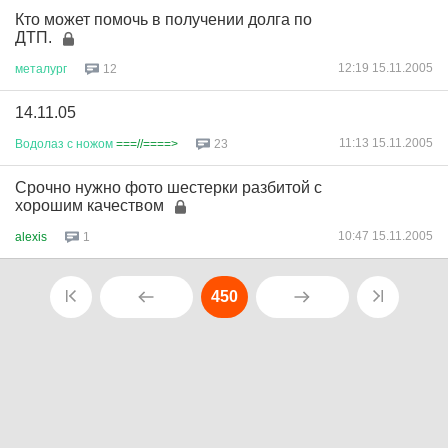
Кто может помочь в получении долга по
ДТП.
12:19 15.11.2005
металург
12
14.11.05
11:13 15.11.2005
Водолаз
с
ножом
===//====>
23
Срочно нужно фото шестерки разбитой с
хорошим качеством
10:47 15.11.2005
alexis
1
450