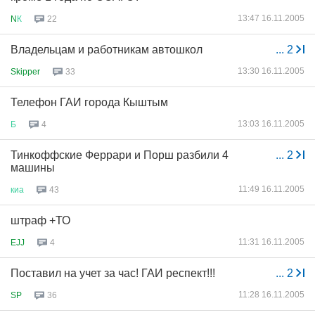
13:47 16.11.2005
N
К
22
Владельцам и работникам автошкол
...
2
13:30 16.11.2005
Skipper
33
Телефон ГАИ города Кыштым
13:03 16.11.2005
Б
4
Тинкоффские Феррари и Порш разбили 4
...
2
машины
11:49 16.11.2005
киа
43
штраф +ТО
11:31 16.11.2005
EJJ
4
Поставил на учет за час! ГАИ респект!!!
...
2
11:28 16.11.2005
SP
36