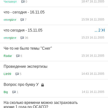
18:47 16.11.2005
Чилаверт
0
что - сегодня - 16.11.05
15:59 16.11.2005
е
n
е
rgiz
е
r
7
что сегодня - 15.11.05
...
2
15:23 16.11.2005
е
n
е
rgiz
е
r
36
Че-то не было темы "Снег"
15:16 16.11.2005
Radar
6
Проведение экспертизы
14:43 16.11.2005
Litr99
5
Вопрос про букву У
14:11 16.11.2005
Big
1
На сколько времени можно застраховать
кроме 1 года по ОСАГО?