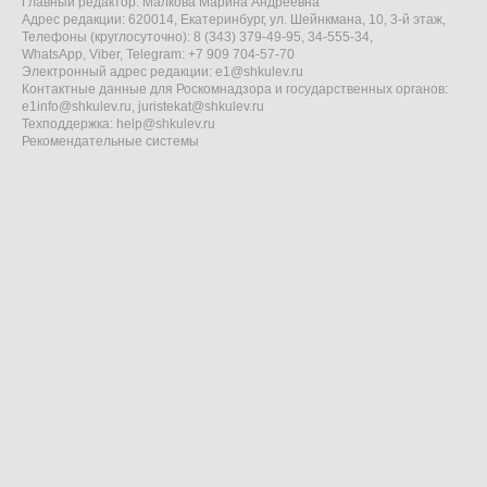
Главный редактор: Малкова Марина Андреевна
Адрес редакции: 620014, Екатеринбург, ул. Шейнкмана, 10, 3-й этаж,
Телефоны (круглосуточно): 8 (343) 379-49-95, 34-555-34,
WhatsApp, Viber, Telegram: +7 909 704-57-70
Электронный адрес редакции:
e1@shkulev.ru
Контактные данные для Роскомнадзора и государственных органов:
e1info@shkulev.ru
,
juristekat@shkulev.ru
Техподдержка:
help@shkulev.ru
Рекомендательные системы