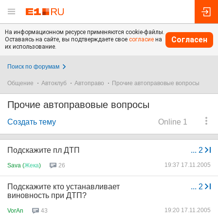
На информационном ресурсе применяются cookie-файлы.
Согласен
Оставаясь на сайте, вы подтверждаете свое
согласие
на
их использование.
Поиск по форумам
Общение
Автоклуб
Автоправо
Прочие автоправовые вопросы
Прочие автоправовые вопросы
Создать тему
Online 1
Подскажите пл ДТП
...
2
19:37 17.11.2005
Sava (
Жека
)
26
Подскажите кто устанавливает
...
2
виновность при ДТП?
19:20 17.11.2005
VorAn
43