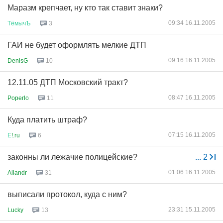
Маразм крепчает, ну кто так ставит знаки?
09:34 16.11.2005
ТёмычЪ
3
ГАИ не будет оформлять мелкие ДТП
09:16 16.11.2005
DenisG
10
12.11.05 ДТП Московский тракт?
08:47 16.11.2005
Poperlo
11
Куда платить штраф?
07:15 16.11.2005
Е
!.ru
6
законны ли лежачие полицейские?
...
2
01:06 16.11.2005
Aliandr
31
выписали протокол, куда с ним?
23:31 15.11.2005
Lucky
13