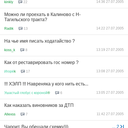
14:36 27.07.2005
kinkly
22
Можно ли проехать в Калиново с Н-
Тагильского тракта?
14:22 27.07.2005
Radik
13
На чье имя писать ходатайство ?
13:19 27.07.2005
koss_k
8
Как от реставрировать гос номер ?
13:08 27.07.2005
Игорё
k
17
!!! ХЭЛП !!! Навреняка у кого нить есть...
13:05 27.07.2005
Ушастый
глобус
с
короной
®
6
Как наказать виновников за ДТП
11:42 27.07.2005
Allexss
7
Чароит, Вы обещали схемку)))
...
2