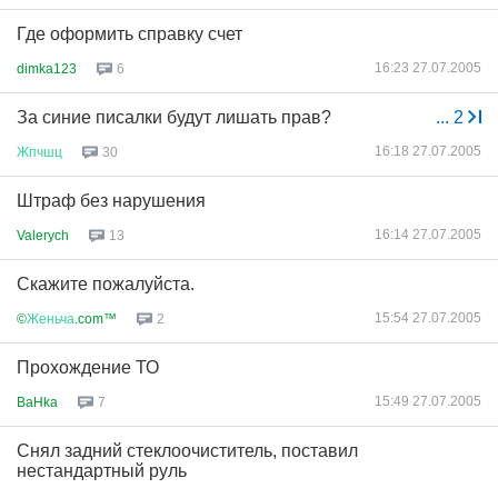
Где оформить справку счет
16:23 27.07.2005
dimka123
6
За синие писалки будут лишать прав?
...
2
16:18 27.07.2005
Жпчшц
30
Штраф без нарушения
16:14 27.07.2005
Valerych
13
Скажите пожалуйста.
15:54 27.07.2005
©
Женьча
.com™
2
Прохождение ТО
15:49 27.07.2005
BaHka
7
Снял задний стеклоочиститель, поставил
нестандартный руль