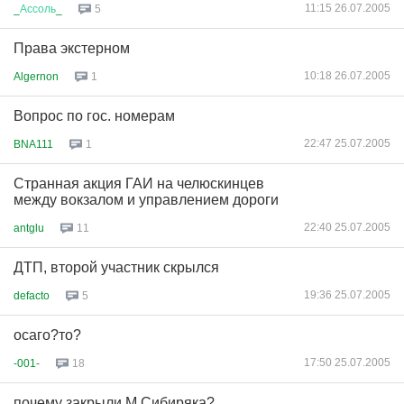
11:15 26.07.2005
_
Ассоль
_
5
Права экстерном
10:18 26.07.2005
Algernon
1
Вопрос по гос. номерам
22:47 25.07.2005
BNA111
1
Странная акция ГАИ на челюскинцев
между вокзалом и управлением дороги
22:40 25.07.2005
antglu
11
ДТП, второй участник скрылся
19:36 25.07.2005
defacto
5
осаго?то?
17:50 25.07.2005
-001-
18
почему закрыли М.Сибиряка?