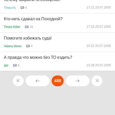
17:21 25.07.2005
ТёмычЪ
4
Кто-нить сдавал на Походной?
17:16 25.07.2005
Times Killer
16
Помогите избежать суда!
15:52 25.07.2005
Valera Veres
4
А правда что можно без ТО ездить?
15:38 25.07.2005
abr
5
488