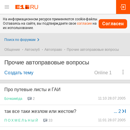
На информационном ресурсе применяются cookie-файлы.
Согласен
Оставаясь на сайте, вы подтверждаете свое
согласие
на
их использование.
Поиск по форумам
Общение
Автоклуб
Автоправо
Прочие автоправовые вопросы
Прочие автоправовые вопросы
Создать тему
Online 1
Про путевые листы и ГАИ
11:10 28.07.2005
Бочкамёда
2
так все таки жезлом или жестом?
...
2
11:01 28.07.2005
П
О
Х
М
Е
Л
Ь
Н
Ы
Й
33