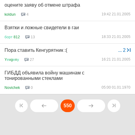
оцените заяву об отмене штрафа
19:42 21.01.2005
koldun
4
Взятки и ложные свидетели в гаи
18:33 21.01.2005
борт
812
13
Пора ставить Кенгурятник :(
...
2
16:21 21.01.2005
Y
е
vg
е
n
у
27
ГИБДД объявила войну машинам с
тонированными стеклами
05:00 01.01.1970
Novichek
0
550