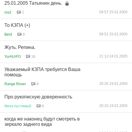
25.01.2005 Татьянин день.
09:57 25.01.2005
ros2
1
То КЗПА (+)
09:51 25.01.2005
Berd
9
Жуть. Репина.
21:13 24.01.2005
YurAUrFO
18
Уважаемый КЗПА требуется Ваша
помощь
20:26 24.01.2005
Range Rover
8
Про рукописную доверенность
20:10 24.01.2005
Миха
пытливый
8
когда же наконец будут смотреть в
зеркало заднего вида