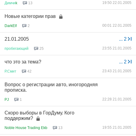
19:50 22.01.2005
Димчи
k
13
Новые категории прав
00:01 22.01.2005
DarkElf
2
21.01.2005
...
2
23:55 21.01.2005
пробегающий
25
что это за тема?
...
2
23:43 21.01.2005
Р
.
Смит
42
Вопрос о регистрации авто, иногородняя
прописка.
22:28 21.01.2005
PJ
1
Скоро выборы в ГорДуму. Кого
поддержим?
19:55 21.01.2005
Noble House Trading Ekb
13