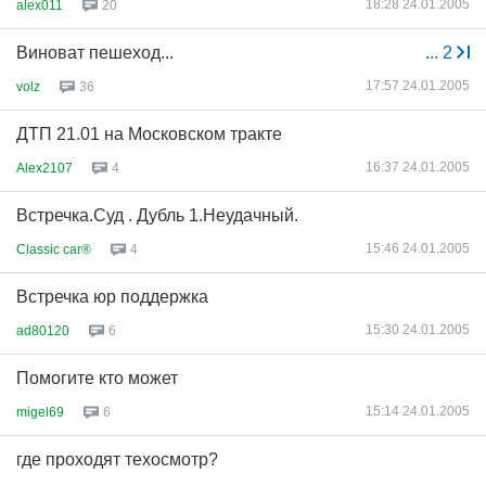
18:28 24.01.2005
alex011
20
Виноват пешеход...
...
2
17:57 24.01.2005
volz
36
ДТП 21.01 на Московском тракте
16:37 24.01.2005
Alex2107
4
Встречка.Суд . Дубль 1.Неудачный.
15:46 24.01.2005
Classic car®
4
Встречка юр поддержка
15:30 24.01.2005
ad80120
6
Помогите кто может
15:14 24.01.2005
migel69
6
где проходят техосмотр?