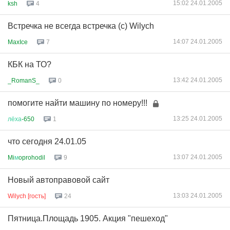
15:02 24.01.2005
ksh
4
Встречка не всегда встречка (с) Wilych
14:07 24.01.2005
MaxIce
7
КБК на ТО?
13:42 24.01.2005
_RomanS_
0
помогите найти машину по номеру!!!
13:25 24.01.2005
лёха
-650
1
что сегодня 24.01.05
13:07 24.01.2005
Mi
м
oprohodil
9
Новый автоправовой сайт
13:03 24.01.2005
Wilych [гость]
24
Пятница.Площадь 1905. Акция "пешеход"