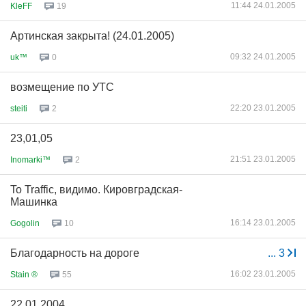
11:44 24.01.2005
KleFF
19
Артинская закрыта! (24.01.2005)
09:32 24.01.2005
uk™
0
возмещение по УТС
22:20 23.01.2005
steiti
2
23,01,05
21:51 23.01.2005
Inomarki™
2
To Traffic, видимо. Кировградская-
Машинка
16:14 23.01.2005
Gogolin
10
Благодарность на дороге
...
3
16:02 23.01.2005
Stain ®
55
22.01.2004