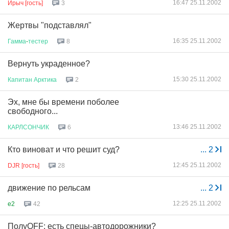
16:47 25.11.2002
Ирыч [гость]
3
Жертвы "подставлял"
16:35 25.11.2002
Гамма
-
тестер
8
Вернуть украденное?
15:30 25.11.2002
Капитан
Арктика
2
Эх, мне бы времени поболее
свободного...
13:46 25.11.2002
КАРЛСОНЧИК
6
Кто виноват и что решит суд?
...
2
12:45 25.11.2002
DJR [гость]
28
движение по рельсам
...
2
12:25 25.11.2002
e2
42
ПолуOFF: есть спецы-автодорожники?