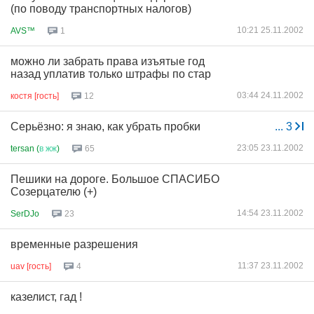
(по поводу транспортных налогов)
10:21 25.11.2002
AVS™
1
можно ли забрать права изъятые год
назад уплатив только штрафы по стар
03:44 24.11.2002
костя [гость]
12
Серьёзно: я знаю, как убрать пробки
...
3
23:05 23.11.2002
tersan (
в
жж
)
65
Пешики на дороге. Большое СПАСИБО
Созерцателю (+)
14:54 23.11.2002
SerDJo
23
временные разрешения
11:37 23.11.2002
uav [гость]
4
казелист, гад !