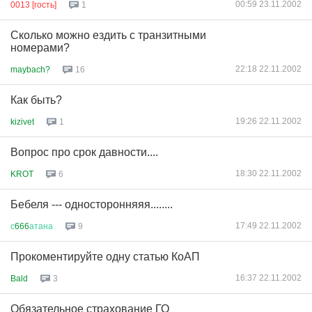
00:59 23.11.2002
0013 [гость]
1
Сколько можно ездить с транзитными
номерами?
22:18 22.11.2002
maybach?
16
Как быть?
19:26 22.11.2002
kizivet
1
Вопрос про срок давности....
18:30 22.11.2002
KROT
6
Бебеля --- односторонняяя........
17:49 22.11.2002
с
666
атана
9
Прокоментируйте одну статью КоАП
16:37 22.11.2002
Bald
3
Обязательное страхование ГО