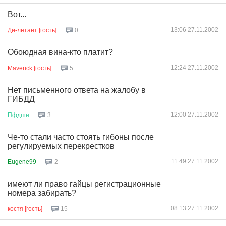
Вот...
13:06 27.11.2002
Ди-летант [гость]
0
Обоюдная вина-кто платит?
12:24 27.11.2002
Maverick [гость]
5
Нет письменного ответа на жалобу в
ГИБДД
12:00 27.11.2002
Пфдшн
3
Че-то стали часто стоять гибоны после
регулируемых перекрестков
11:49 27.11.2002
Eugene99
2
имеют ли право гайцы регистрационные
номера забирать?
08:13 27.11.2002
костя [гость]
15