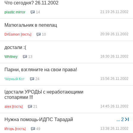
Что сегодня? 26.11.2002
21:19 26.11.2002
plastic mirror
14
Матюгальник в пепелац
20:39 26.11.2002
DrEamon [гость]
10
достали :(
16:30 26.11.2002
Whitney
13
Парни, взгляните на свои права!
15:56 26.11.2002
Чёрный
Кот
24
lдостали УРОДЫ с неработающими
стопарями !!!
14:45 26.11.2002
alex [гость]
21
Нужна помощь-ИДПС Тарадай
...
2
13:38 26.11.2002
Игорь [гость]
49