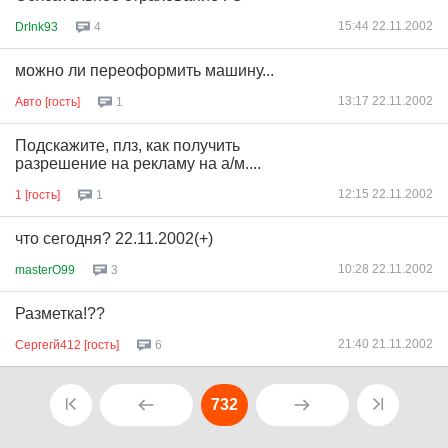
15:44 22.11.2002
DrInk93
4
можно ли переоформить машину...
13:17 22.11.2002
Авто [гость]
1
Подскажите, плз, как получить
разрешение на рекламу на а/м....
12:15 22.11.2002
1 [гость]
1
что сегодня? 22.11.2002(+)
10:28 22.11.2002
masterO99
3
Разметка!??
21:40 21.11.2002
Сергегй412 [гость]
6
732