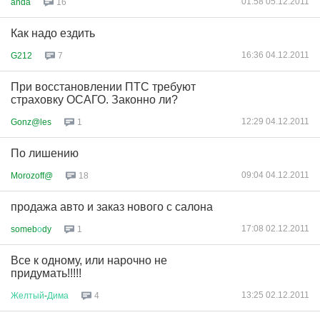
01:58 05.12.2011
anda
16
Как надо ездить
16:36 04.12.2011
G212
7
При восстановлении ПТС требуют
страховку ОСАГО. Законно ли?
12:29 04.12.2011
Gonz@les
1
По лишению
09:04 04.12.2011
Morozoff@
18
продажа авто и заказ нового с салона
17:08 02.12.2011
someb
о
dy
1
Все к одному, или нарочно не
придумать!!!!!
13:25 02.12.2011
Желтый
-
Дима
4