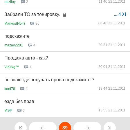
11:40 22.11.2011
не
zlloy
2
Забрали ТО за тонировку.
...
4
08:46 22.11.2011
Markus(N54)
86
подскажите
20:31 21.11.2011
mazay2201
4
Продажа авто - как?
20:01 21.11.2011
ViKiNg™
1
не знаю где получать прова подскажите ?
19:44 21.11.2011
kent78
4
езда без прав
13:55 21.11.2011
M
ЭР
6
89