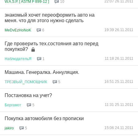
22:07 26.11.2011
W.A.S.P. [ ASTM F 899-12 ]
10
знакомый хочет переоформить авто на
меня. что для этого нужно сделать
19:39 26.11.2011
MeDvEzHoNoK
6
Где проверить тех.состояния авто перед
покупкой?
11:18 26.11.2011
НаблюдательЯ
1
Машина. Генералка. Аннуляция.
16:51 25.11.2011
ТРЕЗВЫЙ
_
ПОМОЩНИК
5
Постановка на учет?
11:31 25.11.2011
Бергамот
5
Покупка автомобиля без прописки
15:06 24.11.2011
jakiro
5