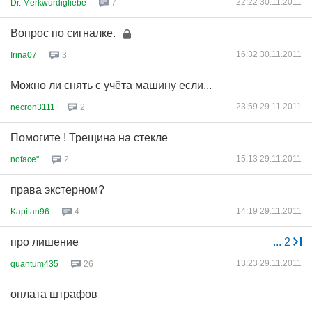
22:22 30.11.2011
Dr. Merkwurdigliebe
7
Вопрос по сигналке.
16:32 30.11.2011
Irina07
3
Можно ли снять с учёта машину если...
23:59 29.11.2011
necron3111
2
Помогите ! Трещина на стекле
15:13 29.11.2011
noface"
2
права экстерном?
14:19 29.11.2011
Kapitan96
4
про лишение
...
2
13:23 29.11.2011
quantum435
26
оплата штрафов