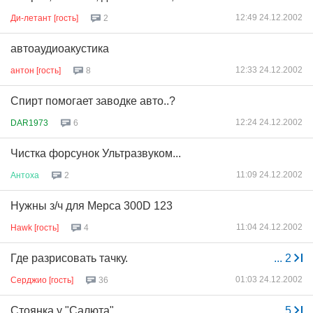
12:49 24.12.2002
Ди-летант [гость]
2
автоаудиоакустика
12:33 24.12.2002
антон [гость]
8
Спирт помогает заводке авто..?
12:24 24.12.2002
DAR1973
6
Чистка форсунок Ультразвуком...
11:09 24.12.2002
Антоха
2
Нужны з/ч для Мерса 300D 123
11:04 24.12.2002
Hawk [гость]
4
Где разрисовать тачку.
...
2
01:03 24.12.2002
Серджио [гость]
36
Стоянка у "Салюта"
...
5