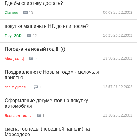
Где бы спиртику достать?
00:08 27.12.2002
Classss
13
покупка машины и НГ, до или после?
16:25 26.12.2002
Zloy_GAD
12
Погодка на новый год!!! :(((
13:50 26.12.2002
Alex [гость]
9
Поздравления с Новым годом - мелочь, я
приятно.....
12:57 26.12.2002
shalfey [гость]
1
Оформление документов на покупку
автомобиля
12:10 26.12.2002
Леопард [гость]
1
смена торпеды (передней панели) на
Мерседесе