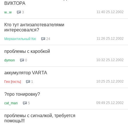
ВИКТОРА
11:40 25.12.2002
w...w
3
Кто тут антизапотевателями
интересовался?
11:26 25.12.2002
Меркантильный
Кю
24
проблемы с каробкой
10:32 25.12.2002
dymon
0
аккумулятор VARTA
10:25 25.12.2002
Гео [гость]
1
?про тонировку?
09:49 25.12.2002
cat_man
5
проблемы с сигналкой, требуется
помощь!!!