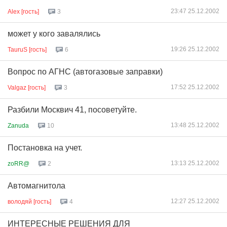
23:47 25.12.2002
Alex [гость]
3
может у кого завалялись
19:26 25.12.2002
TauruS [гость]
6
Вопрос по АГНС (автогазовые заправки)
17:52 25.12.2002
Valgaz [гость]
3
Разбили Москвич 41, посоветуйте.
13:48 25.12.2002
Zanuda
10
Постановка на учет.
13:13 25.12.2002
zoRR@
2
Автомагнитола
12:27 25.12.2002
володяй [гость]
4
ИНТЕРЕСНЫЕ РЕШЕНИЯ ДЛЯ