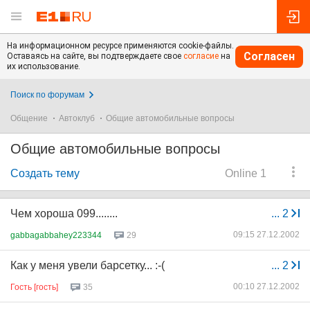
На информационном ресурсе применяются cookie-файлы.
Согласен
Оставаясь на сайте, вы подтверждаете свое
согласие
на
их использование.
Поиск по форумам
Общение
Автоклуб
Общие автомобильные вопросы
Общие автомобильные вопросы
Создать тему
Online 1
Чем хороша 099........
...
2
09:15 27.12.2002
gabbagabbahey223344
29
Как у меня увели барсетку... :-(
...
2
00:10 27.12.2002
Гость [гость]
35