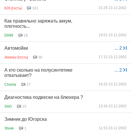
21:26 23.12.2002
826 [гость]
101
Как правильно заряжать аккум,
плотность...
19:51 23.12.2002
D099
19
Автомойки
...
2
17:12 23.12.2002
Aleкsey [гость]
30
А кто сколько на полусинтетике
...
2
откатывает?
16:25 23.12.2002
Chuma
27
Диагностика подвески на блюхера ?
13:34 23.12.2002
SAO
15
Зимник до Югорска
11:53 23.12.2002
Shrek
1