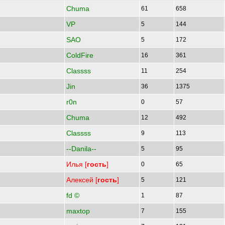
Chuma
61
658
VP
5
144
SAO
5
172
ColdFire
16
361
Classss
11
254
Jin
36
1375
r0n
0
57
Chuma
12
492
Classss
9
113
--Danila--
5
95
Илья [
гость
]
0
65
Алексей [
гость
]
5
121
fd ©
1
87
maxtop
7
155