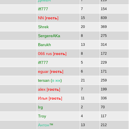
Димыч
7
219
iff777
7
154
NN [
гость
]
15
839
Shrek
20
369
SergereAKa
8
275
Barukh
13
314
066 rus [
гость
]
8
172
iff777
5
229
eguar [
гость
]
6
171
tersan (
в
жж
)
21
259
alex [
гость
]
7
199
Илья [
гость
]
11
336
Irg
2
70
Troy
4
117
Антон
™
13
212