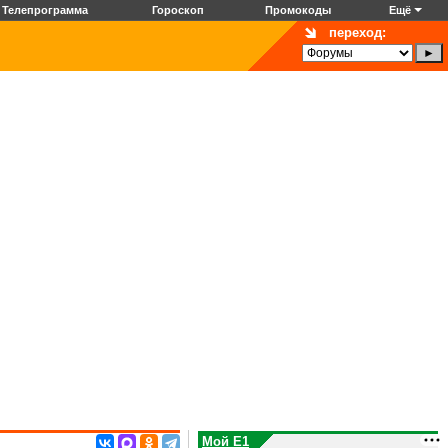
Телепрограмма
Гороскоп
Промокоды
Ещё
переход:
Мой E1