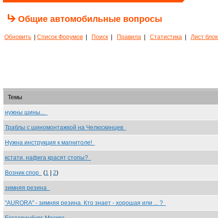
Общие автомобильные вопросы
Обновить
|
Список Форумов
|
Поиск
|
Правила
|
Статистика
|
Лист бло
Темы
нужны шины...
Траблы с шиномонтажкой на Челюскинцев
Нужна инструкция к магнитоле!
кстати. нафига красят стопы?
Возник спор
(
1
|
2
)
зимняя резина
"AURORA" - зимняя резина. Кто знает - хорошая или ... ?