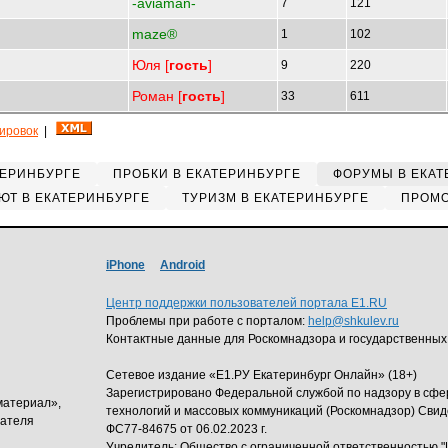
-aviaman-
7
121
maze®
1
102
Юля [
гость
]
9
220
Роман [
гость
]
33
611
кировок
|
ТЕРИНБУРГЕ
ПРОБКИ В ЕКАТЕРИНБУРГЕ
ФОРУМЫ В ЕКАТ
ЮТ В ЕКАТЕРИНБУРГЕ
ТУРИЗМ В ЕКАТЕРИНБУРГЕ
ПРОМО
iPhone
Android
Центр поддержки пользователей портала E1.RU
Проблемы при работе с порталом:
help@shkulev.ru
Контактные данные для Роскомнадзора и государственных
Сетевое издание «Е1.РУ Екатеринбург Онлайн» (18+)
Зарегистрировано Федеральной службой по надзору в сф
материал»,
технологий и массовых коммуникаций (Роскомнадзор) Свид
дателя
ФС77-84675 от 06.02.2023 г.
Учредитель: Общество с ограниченной ответственность