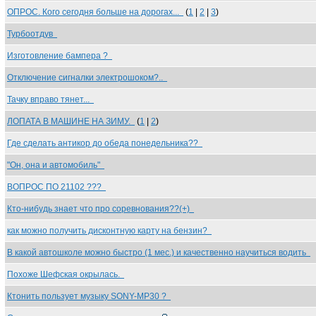
ОПРОС. Кого сегодня больше на дорогах...
(
1
|
2
|
3
)
Турбоотдув
Изготовление бампера ?
Отключение сигналки электрошоком?..
Тачку вправо тянет...
ЛОПАТА В МАШИНЕ НА ЗИМУ.
(
1
|
2
)
Где сделать антикор до обеда понедельника??
"Он, она и автомобиль"
ВОПРОС ПО 21102 ???
Кто-нибудь знает что про соревнования??(+)
как можно получить дисконтную карту на бензин?
В какой автошколе можно быстро (1 мес.) и качественно научиться водить
Похоже Шефская окрылась.
Ктонить пользует музыку SONY-MP30 ?