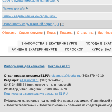
Срочно нужна помощь по магнитоле.
Панель для а/м
Зимой - ездить или на консервацию?
Особенности езды в зимний период
(
1
|
2
)
Обновить
|
Список Форумов
|
Поиск
|
Правила
|
Статистика
|
Лист бло
ЗНАКОМСТВА В ЕКАТЕРИНБУРГЕ
ПОГОДА В ЕКА
АФИША В ЕКАТЕРИНБУРГЕ
ГОРОСКОП
КУРСЫ ВАЛ
Информация для клиентов
Реклама на Е1
Отдел продаж рекламы Е1.РУ:
reklamae1@iportal.ru
, (343) 379-49-10
Редакция:
e1@iportal.ru
, (343) 379-49-95,
(343) 34-555-34 (круглосуточно - для новостей)
WhatsApp, Viber, Telegram: +7 909 704-57-70
Подписка на еженедельную рассылку E1.RU
Публикация материалов под меткой «На правах рекламы», «Партнёрский 
«Новости телекома» и «Новости компаний» оплачена из средств рекламо