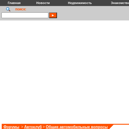
Главная
Новости
Недвижимость
Знакомств
поиск:
Форумы
>
Автоклуб
>
Общие автомобильные вопросы