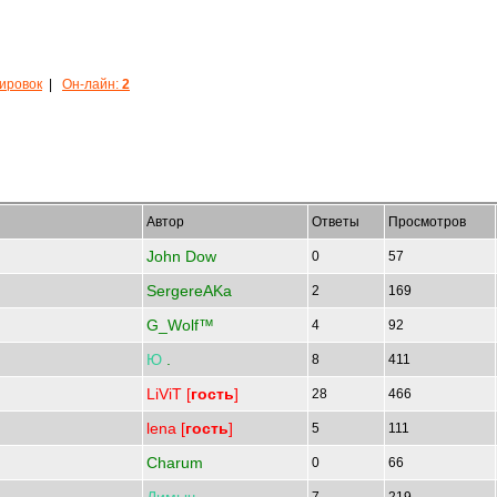
кировок
|
Он-лайн:
2
Автор
Ответы
Просмотров
John Dow
0
57
SergereAKa
2
169
G_Wolf™
4
92
Ю
.
8
411
LiViT [
гость
]
28
466
lena [
гость
]
5
111
Charum
0
66