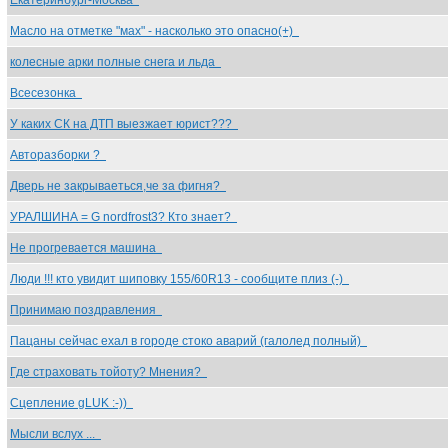
Екатеринбург-Москва
Масло на отметке "мах" - насколько это опасно(+)
колесные арки полные снега и льда
Всесезонка
У каких СК на ДТП выезжает юрист???
Авторазборки ?
Дверь не закрываеться,че за фигня?
УРАЛШИНА = G nordfrost3? Кто знает?
Не прогревается машина
Люди !!! кто увидит шиповку 155/60R13 - сообщите плиз (-)
Принимаю поздравления
Пацаны сейчас ехал в городе стоко аварий (галолед полный)
Где страховать тойоту? Мнения?
Сцепление gLUK :-))
Мысли вслух ...