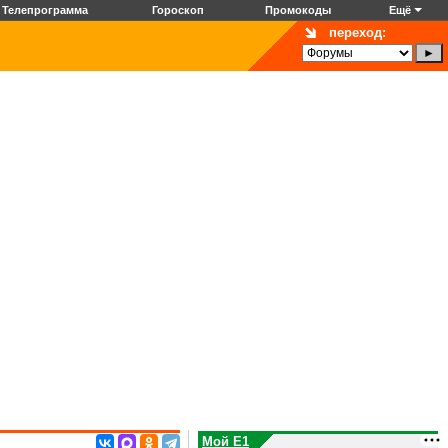
Телепрограмма
Гороскоп
Промокоды
Ещё
переход:
Мой E1