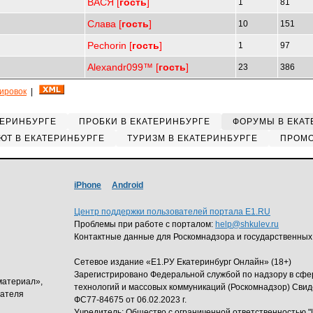
ВАСЯ [
гость
]
1
81
Слава [
гость
]
10
151
Pechorin [
гость
]
1
97
Alexandr099™ [
гость
]
23
386
кировок
|
ТЕРИНБУРГЕ
ПРОБКИ В ЕКАТЕРИНБУРГЕ
ФОРУМЫ В ЕКАТ
ЮТ В ЕКАТЕРИНБУРГЕ
ТУРИЗМ В ЕКАТЕРИНБУРГЕ
ПРОМО
iPhone
Android
Центр поддержки пользователей портала E1.RU
Проблемы при работе с порталом:
help@shkulev.ru
Контактные данные для Роскомнадзора и государственных
Сетевое издание «Е1.РУ Екатеринбург Онлайн» (18+)
Зарегистрировано Федеральной службой по надзору в сф
материал»,
технологий и массовых коммуникаций (Роскомнадзор) Свид
дателя
ФС77-84675 от 06.02.2023 г.
Учредитель: Общество с ограниченной ответственность