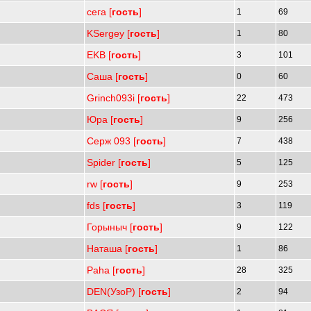
сега [
гость
]
1
69
KSergey [
гость
]
1
80
EKB [
гость
]
3
101
Саша [
гость
]
0
60
Grinch093i [
гость
]
22
473
Юра [
гость
]
9
256
Серж 093 [
гость
]
7
438
Spider [
гость
]
5
125
rw [
гость
]
9
253
fds [
гость
]
3
119
Горыныч [
гость
]
9
122
Наташа [
гость
]
1
86
Paha [
гость
]
28
325
DEN(УзоР) [
гость
]
2
94