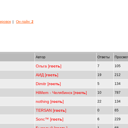
кировок
|
Он-лайн:
2
Автор
Ответы
Просмо
Ольга [
гость
]
7
105
АИД [
гость
]
19
212
Dimitr [
гость
]
5
134
HiMem - Челябинск [
гость
]
10
787
nothing [
гость
]
22
134
TERSAN [
гость
]
0
65
Sonc™ [
гость
]
6
229