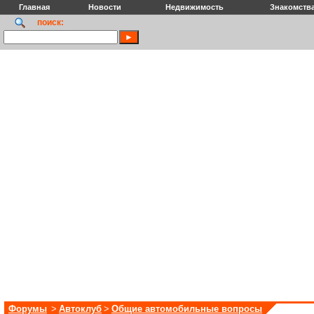
Главная
Новости
Недвижимость
Знакомств
поиск:
Форумы
>
Автоклуб
>
Общие автомобильные вопросы