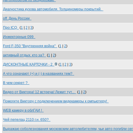
Автопробегом по бездорожью
Диагностика кузова автомобиля. Толщиномеры покрытий.
off. День России
Про ICQ
(
1
|
2
|
3
)
Инжекторные 099
Ford F-350 "Внутренняя война"
(
1
|
2
)
активный отдых. кто за?
(
1
|
2
)
ДИСКОНТНЫЕ КАРТОЧКИ - 2
(
1
|
2
|
3
)
А что означают (+) и (-) в названиях тем?
В чем секрет ?
Видео от Виктора! 12 встреча! Лежит тут...
(
1
|
2
)
Помогите Виктору с подключением видекамеры к омпьютеру!
WEB камеру в облГАИ !
Чей пепелац 2110 г.н. 650?
Выражаю соболезнования московским автолюбителям, чьи авто погибли се