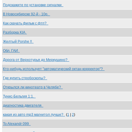
Подскажите по установке сигналки
В Новосибирске 92-й - 10р.
Как скачать фильм с фтп?
Разборка KIA
Желтый Porshe !!
Обл. ГАИ
Дорога от Верхотурья до Меркушино?
Кто-нибудь использует "автоматический октан-корректор"?
Где купить стробоскопы?
Открылся ли кинотеатр в Челябе?
Тунис-Бельгия 1:1.
диагностика двигателя
какая из авто mp3 магнитол лучше?
(
1
|
2
)
To Alexandr 099