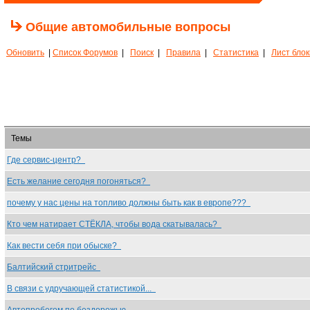
Общие автомобильные вопросы
Обновить
|
Список Форумов
|
Поиск
|
Правила
|
Статистика
|
Лист бло
Темы
Где сервис-центр?
Есть желание сегодня погоняться?
почему у нас цены на топливо должны быть как в европе???
Кто чем натирает СТЁКЛА, чтобы вода скатывалась?
Как вести себя при обыске?
Балтийский стритрейс
В связи с удручающей статистикой...