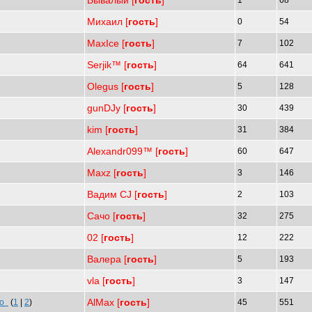
Бывалый [
гость
]
1
68
Михаил [
гость
]
0
54
MaxIce [
гость
]
7
102
Serjik™ [
гость
]
64
641
Olegus [
гость
]
5
128
gunDJy [
гость
]
30
439
kim [
гость
]
31
384
Alexandr099™ [
гость
]
60
647
Maxz [
гость
]
3
146
Вадим CJ [
гость
]
2
103
Сачо [
гость
]
32
275
02 [
гость
]
12
222
Валера [
гость
]
5
193
vla [
гость
]
3
147
AlMax [
гость
]
го
(
1
|
2
)
45
551