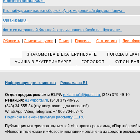
страховка автомобиля
Кто-нибудь занимается сборкой р/упр. моделей а/м фирмы -Tamya-
Организация
Фото со вчерашней большой встречи нашего Клуба на Шувакише
Обновить
|
Список Форумов
|
Поиск
|
Правила
|
Статистика
|
Лист бло
ЗНАКОМСТВА В ЕКАТЕРИНБУРГЕ
ПОГОДА В ЕКА
АФИША В ЕКАТЕРИНБУРГЕ
ГОРОСКОП
КУРСЫ ВАЛ
Информация для клиентов
Реклама на Е1
Отдел продаж рекламы Е1.РУ:
reklamae1@iportal.ru
, (343) 379-49-10
Редакция:
e1@iportal.ru
, (343) 379-49-95,
(343) 34-555-34 (круглосуточно - для новостей)
WhatsApp, Viber, Telegram: +7 909 704-57-70
Подписка на еженедельную рассылку E1.RU
Публикация материалов под меткой «На правах рекламы», «Партнёрский 
«Новости телекома» и «Новости компаний» оплачена из средств рекламо