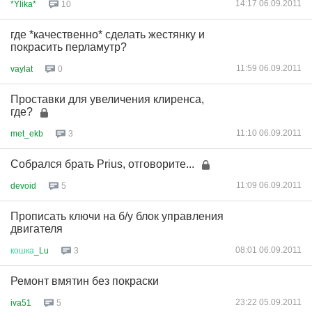
14:17 06.09.2011
*Ylika*
10
где *качественно* сделать жестянку и
покрасить перламутр?
11:59 06.09.2011
vaylat
0
Проставки для увеличения клиренса,
где?
11:10 06.09.2011
met_ekb
3
Собрался брать Prius, отговорите...
11:09 06.09.2011
devoid
5
Прописать ключи на б/у блок управления
двигателя
08:01 06.09.2011
кошка
_Lu
3
Ремонт вмятин без покраски
23:22 05.09.2011
iva51
5