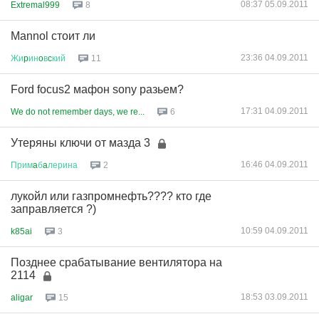
08:37 05.09.2011
Extremal999
8
Mannol стоит ли
23:36 04.09.2011
Жи
p
ин
o
в
c
кий
11
Ford focus2 мафон sony разьем?
17:31 04.09.2011
We do not remember days, we re...
6
Утеряны ключи от мазда 3
16:46 04.09.2011
Прим
a
б
a
лерина
2
лукойл или газпромнефть???? кто где
заправляется ?)
10:59 04.09.2011
k85ai
3
Позднее срабатывание вентилятора на
2114
18:53 03.09.2011
aligar
15