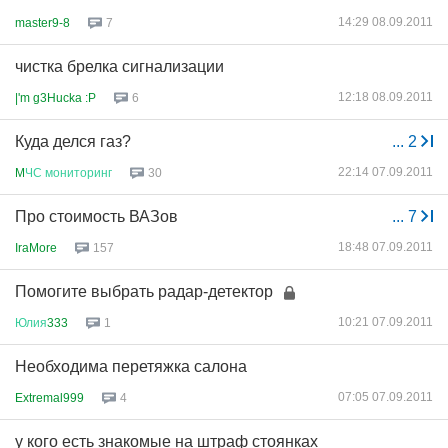
14:29 08.09.2011
master9-8
7
чистка брелка сигнализации
12:18 08.09.2011
|'m g3Hucka :P
6
Куда делся газ?
...
2
22:14 07.09.2011
M
ЧС
мониторинг
30
Про стоимость ВАЗов
...
7
18:48 07.09.2011
IraMore
157
Помогите выбрать радар-детектор
10:21 07.09.2011
Юлия
333
1
Необходима перетяжка салона
07:05 07.09.2011
Extremal999
4
у кого есть знакомые на штраф стоянках