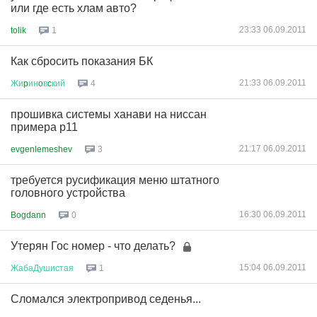
или где есть хлам авто?
23:33 06.09.2011
tolik
1
Как сбросить показания БК
21:33 06.09.2011
Жи
p
ин
o
в
c
кий
4
прошивка системы ханави на ниссан
примера р11
21:17 06.09.2011
evgenlemeshev
3
требуется русификация меню штатного
головного устройства
16:30 06.09.2011
Bogdann
0
Утерян Гос номер - что делать?
15:04 06.09.2011
ЖабаДушистая
1
Сломался электропривод седенья...