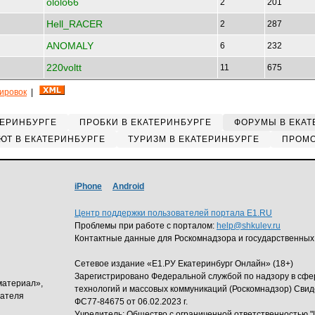
ololo66
2
201
Hell_RACER
2
287
ANOMALY
6
232
220voltt
11
675
кировок
|
ТЕРИНБУРГЕ
ПРОБКИ В ЕКАТЕРИНБУРГЕ
ФОРУМЫ В ЕКАТ
ЮТ В ЕКАТЕРИНБУРГЕ
ТУРИЗМ В ЕКАТЕРИНБУРГЕ
ПРОМО
iPhone
Android
Центр поддержки пользователей портала E1.RU
Проблемы при работе с порталом:
help@shkulev.ru
Контактные данные для Роскомнадзора и государственных
Сетевое издание «Е1.РУ Екатеринбург Онлайн» (18+)
Зарегистрировано Федеральной службой по надзору в сф
материал»,
технологий и массовых коммуникаций (Роскомнадзор) Свид
дателя
ФС77-84675 от 06.02.2023 г.
Учредитель: Общество с ограниченной ответственность