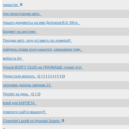
гарантия
про регистрацию авто
Нашел документы на имя Долганов В.И. 89г.р.
Бюджет на акустику
Продаю авто, хочу оставить гос номера!!!
найдены права хозя нашелся, закрываем тему.
вебаста б/у
Угнали ВОЛГУ 31105 на УРАЛМАШЕ только что!
Перестали моргать
(
1
|
2
|
3
|
4
|
5
|
6
)
заправка данилы зверева 23
Пробег за день.
(
1
|
2
)
Клей для КАРПЕТА
помогите найти машину!!!
Chevrolet Lacetti vs Hyundai Solaris