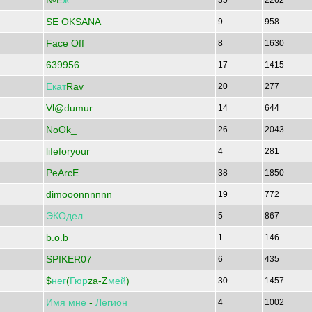
№Ё
ж
35
2262
SE OKSANA
9
958
Face Off
8
1630
639956
17
1415
Екат
Rav
20
277
Vl@dumur
14
644
NoOk_
26
2043
lifeforyour
4
281
PeArcE
38
1850
dimooonnnnnn
19
772
ЭКОдел
5
867
b.o.b
1
146
SPIKER07
6
435
$
нег
(
Гюр
za-Z
мей
)
30
1457
Имя
мне
-
Легион
4
1002