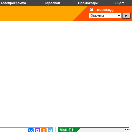
Телепрограмма
Гороскоп
Промокоды
Ещё
переход:
Мой E1