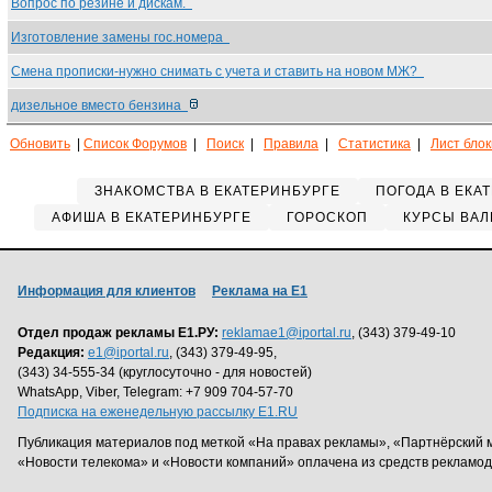
Вопрос по резине и дискам.
Изготовление замены гос.номера
Смена прописки-нужно снимать с учета и ставить на новом МЖ?
дизельное вместо бензина
Обновить
|
Список Форумов
|
Поиск
|
Правила
|
Статистика
|
Лист бло
ЗНАКОМСТВА В ЕКАТЕРИНБУРГЕ
ПОГОДА В ЕКА
АФИША В ЕКАТЕРИНБУРГЕ
ГОРОСКОП
КУРСЫ ВАЛ
Информация для клиентов
Реклама на Е1
Отдел продаж рекламы Е1.РУ:
reklamae1@iportal.ru
, (343) 379-49-10
Редакция:
e1@iportal.ru
, (343) 379-49-95,
(343) 34-555-34 (круглосуточно - для новостей)
WhatsApp, Viber, Telegram: +7 909 704-57-70
Подписка на еженедельную рассылку E1.RU
Публикация материалов под меткой «На правах рекламы», «Партнёрский 
«Новости телекома» и «Новости компаний» оплачена из средств рекламо