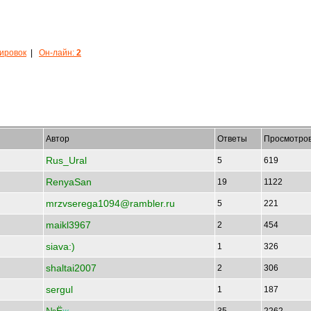
кировок
|
Он-лайн:
2
Автор
Ответы
Просмотро
Rus_Ural
5
619
RenyaSan
19
1122
mrzvserega1094@rambler.ru
5
221
maikl3967
2
454
siava:)
1
326
shaltai2007
2
306
sergul
1
187