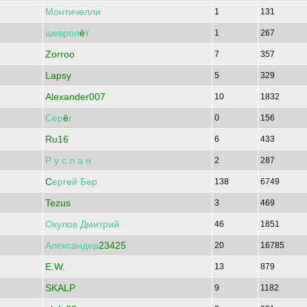
Монтичелли
1
131
шеврол
ё
т
1
267
Zorroo
7
357
Lapsy
5
329
Alexander007
10
1832
Сер
ё
г
0
156
Ru16
6
433
Р
у
с
л
а
н
2
287
C
ергей
Бер
138
6749
Tezus
3
469
Окулов
Дмитрий
46
1851
Александер
23425
20
16785
E.W.
13
879
SKALP
9
1182