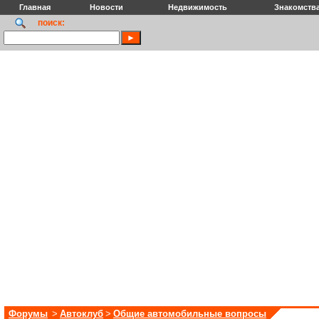
Главная
Новости
Недвижимость
Знакомств
поиск:
Форумы
>
Автоклуб
>
Общие автомобильные вопросы