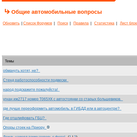
Общие автомобильные вопросы
Обновить
|
Список Форумов
|
Поиск
|
Правила
|
Статистика
|
Лист бло
Темы
обмануть хотят, не?
Стенд работоспособности подвески
народ подскажите пожалуйста!
угнан иж2717 номер Т065ХК с автостоянки со старых большевиков.
где лучше переоформить автомобиль: в ГИБДД или в автоцентре?
Где отшлифовать ГБЦ?
Опоры стоек на Приору