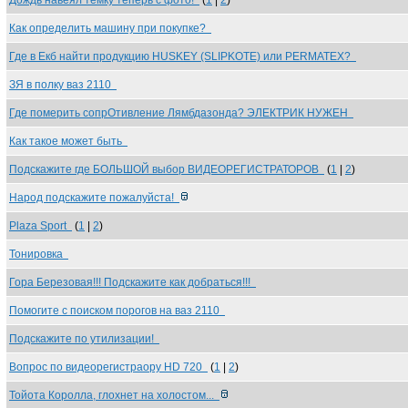
Дождь навеял темку теперь с фото!
(
1
|
2
)
Как определить машину при покупке?
Где в Екб найти продукцию HUSKEY (SLIPKOTE) или PERMATEX?
ЗЯ в полку ваз 2110
Где померить сопрОтивление Лямбдазонда? ЭЛЕКТРИК НУЖЕН
Как такое может быть
Подскажите где БОЛЬШОЙ выбор ВИДЕОРЕГИСТРАТОРОВ
(
1
|
2
)
Народ подскажите пожалуйста!
Plaza Sport
(
1
|
2
)
Тонировка
Гора Березовая!!! Подскажите как добраться!!!
Помогите с поиском порогов на ваз 2110
Подскажите по утилизации!
Вопрос по видеорегистраору HD 720
(
1
|
2
)
Тойота Королла, глохнет на холостом...