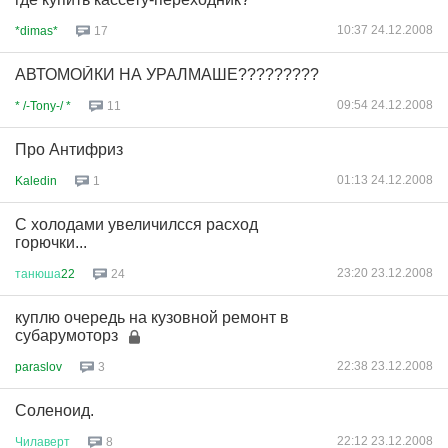
10:37 24.12.2008
*dimas*
17
АВТОМОЙКИ НА УРАЛМАШЕ?????????
09:54 24.12.2008
* /-Tony-/ *
11
Про Антифриз
01:13 24.12.2008
Kaledin
1
С холодами увеличилсся расход
горючки...
23:20 23.12.2008
танюша
22
24
куплю очередь на кузовной ремонт в
субарумоторз
22:38 23.12.2008
paraslov
3
Соленоид.
22:12 23.12.2008
Чилаверт
8