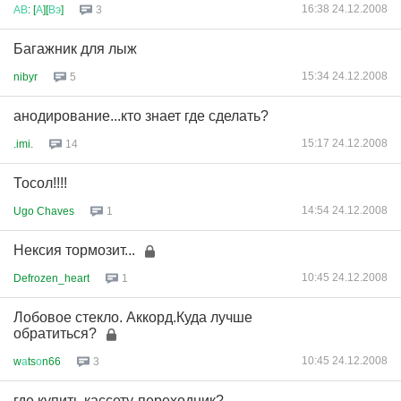
16:38 24.12.2008
АВ
: [
А
][
Вэ
]
3
Багажник для лыж
15:34 24.12.2008
nibyr
5
анодирование...кто знает где сделать?
15:17 24.12.2008
.imi.
14
Тосол!!!!
14:54 24.12.2008
Ugo Chaves
1
Нексия тормозит...
10:45 24.12.2008
Defrozen_heart
1
Лобовое стекло. Аккорд.Куда лучше
обратиться?
10:45 24.12.2008
w
а
ts
о
n66
3
где купить кассету-переходник?