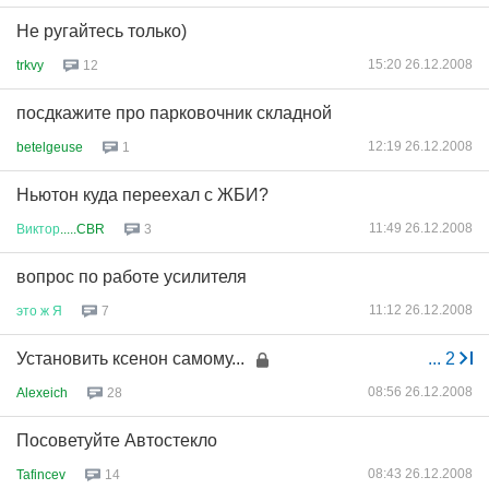
Не ругайтесь только)
15:20 26.12.2008
trkvy
12
посдкажите про парковочник складной
12:19 26.12.2008
betelgeuse
1
Ньютон куда переехал с ЖБИ?
11:49 26.12.2008
Виктор
.....CBR
3
вопрос по работе усилителя
11:12 26.12.2008
это
ж
Я
7
Установить ксенон самому...
...
2
08:56 26.12.2008
Alexeich
28
Посоветуйте Автостекло
08:43 26.12.2008
Tafincev
14