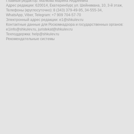
Главный редактор: Малкова Марина Андреевна
Адрес редакции: 620014, Екатеринбург, ул. Шейнкмана, 10, 3-й этаж,
Телефоны (круглосуточно): 8 (343) 379-49-95, 34-555-34,
WhatsApp, Viber, Telegram: +7 909 704-57-70
Электронный адрес редакции:
e1@shkulev.ru
Контактные данные для Роскомнадзора и государственных органов:
e1info@shkulev.ru
,
juristekat@shkulev.ru
Техподдержка:
help@shkulev.ru
Рекомендательные системы