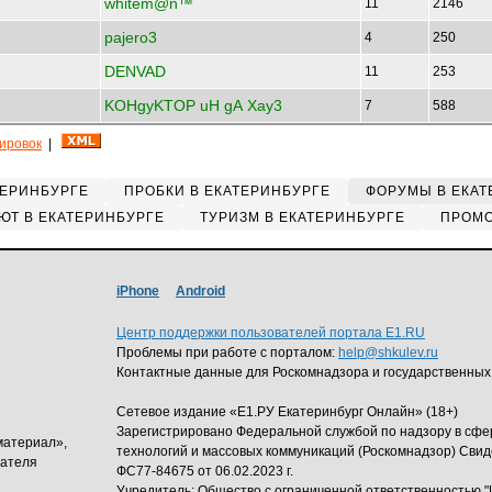
whitem@n™
11
2146
pajero3
4
250
DENVAD
11
253
KOHgyKTOP uH gA Xay3
7
588
кировок
|
ТЕРИНБУРГЕ
ПРОБКИ В ЕКАТЕРИНБУРГЕ
ФОРУМЫ В ЕКАТ
ЮТ В ЕКАТЕРИНБУРГЕ
ТУРИЗМ В ЕКАТЕРИНБУРГЕ
ПРОМО
iPhone
Android
Центр поддержки пользователей портала E1.RU
Проблемы при работе с порталом:
help@shkulev.ru
Контактные данные для Роскомнадзора и государственных
Сетевое издание «Е1.РУ Екатеринбург Онлайн» (18+)
Зарегистрировано Федеральной службой по надзору в сф
материал»,
технологий и массовых коммуникаций (Роскомнадзор) Свид
дателя
ФС77-84675 от 06.02.2023 г.
Учредитель: Общество с ограниченной ответственность