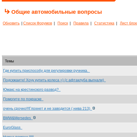
Общие автомобильные вопросы
Обновить
|
Список Форумов
|
Поиск
|
Правила
|
Статистика
|
Лист бло
Темы
Где купить приспособу для регулировки ручника.
Подскжаите! Хочу купить колеса =) (с афтаклуба выгнали)
Юмакс на крестинского развод?
Помогите по покраске
очень срочно!!!Глохнет и не заводится ( нива 213)
BMW&Mersedes
EuroGlass