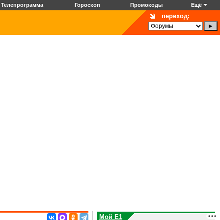
Телепрограмма
Гороскоп
Промокоды
Ещё
переход:
Мой E1