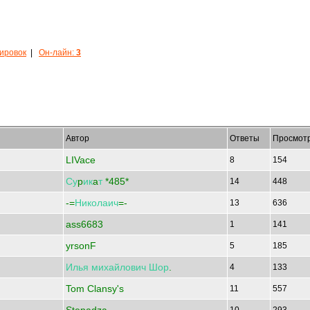
кировок
|
Он-лайн:
3
Автор
Ответы
Просмот
LIVace
8
154
Су
p
ик
a
т
*485*
14
448
-=
Николаич
=-
13
636
ass6683
1
141
yrsonF
5
185
Илья
михайлович
Шор
.
4
133
Tom Clansy's
11
557