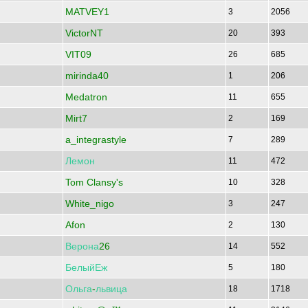
MATVEY1
3
2056
VictorNT
20
393
VIT09
26
685
mirinda40
1
206
Medatron
11
655
Mirt7
2
169
a_integrastyle
7
289
Лемон
11
472
Tom Clansy's
10
328
White_nigo
3
247
Afon
2
130
Верона
26
14
552
БелыйЕж
5
180
Ольга
-
львица
18
1718