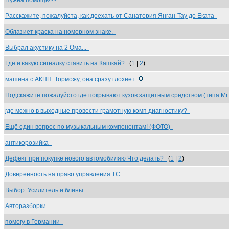
Нужна помощь!!!!!
Расскажите, пожалуйста, как доехать от Санатория Янган-Тау до Еката
Облазиет краска на номерном знаке.
Выбрал акустику на 2 Ома...
Где и какую сигналку ставить на Кашкай?
(
1
|
2
)
машина с АКПП. Торможу, она сразу глохнет
Подскажите пожалуйсто где покрывают кузов защитным средством (типа Mr
где можно в выходные провести грамотную комп диагностику?
Ещё один вопрос по музыкальным компонентам! (ФОТО)
антикорозийка
Дефект при покупке нового автомобиляю Что делать?
(
1
|
2
)
Доверенность на право управления ТС
Выбор: Усилитель и блины
Авторазборки
помогу в Германии