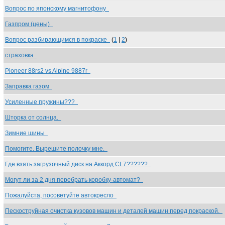
Вопрос по японскому магнитофону
Газпром (цены)
Вопрос разбирающимся в покраске
(
1
|
2
)
страховка
Pioneer 88rs2 vs Alpine 9887r
Заправка газом
Усиленные пружины???
Шторка от солнца.
Зимние шины
Помогите. Вырешите полочку мне.
Где взять загрузочный диск на Аккорд CL7??????
Могут ли за 2 дня перебрать коробку-автомат?
Пожалуйста, посоветуйте автокресло
Пескоструйная очистка кузовов машин и деталей машин перед покраской.