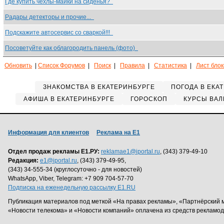
Где купить чехлы-майки на сиденья?
Радары детекторы и прочие...
Подскажите автосервис со сваркой!!!
Посоветуйте как облагородить панель (фото)
Обновить
|
Список Форумов
|
Поиск
|
Правила
|
Статистика
|
Лист бло
ЗНАКОМСТВА В ЕКАТЕРИНБУРГЕ
ПОГОДА В ЕКА
АФИША В ЕКАТЕРИНБУРГЕ
ГОРОСКОП
КУРСЫ ВАЛ
Информация для клиентов
Реклама на Е1
Отдел продаж рекламы Е1.РУ:
reklamae1@iportal.ru
, (343) 379-49-10
Редакция:
e1@iportal.ru
, (343) 379-49-95,
(343) 34-555-34 (круглосуточно - для новостей)
WhatsApp, Viber, Telegram: +7 909 704-57-70
Подписка на еженедельную рассылку E1.RU
Публикация материалов под меткой «На правах рекламы», «Партнёрский 
«Новости телекома» и «Новости компаний» оплачена из средств рекламо