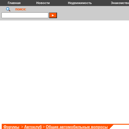
Главная
Новости
Недвижимость
Знакомств
поиск:
Форумы
>
Автоклуб
>
Общие автомобильные вопросы