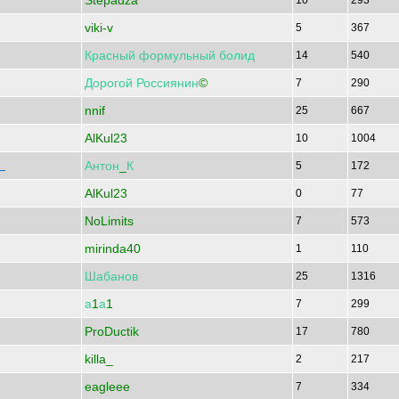
Stepadza
10
293
viki-v
5
367
Красный
формульный
болид
14
540
Дорогой
Россиянин
©
7
290
nnif
25
667
AlKul23
10
1004
Антон
_
К
.
5
172
AlKul23
0
77
NoLimits
7
573
mirinda40
1
110
Шабанов
25
1316
а
1
а
1
7
299
ProDuctik
17
780
killa_
2
217
eagleee
7
334