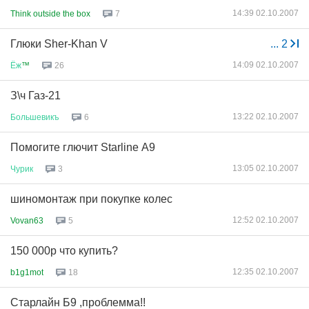
14:39 02.10.2007
Think outside the box
7
Глюки Sher-Khan V
...
2
14:09 02.10.2007
Ёж
™
26
З\ч Газ-21
13:22 02.10.2007
Большевикъ
6
Помогите глючит Starline А9
13:05 02.10.2007
Чурик
3
шиномонтаж при покупке колес
12:52 02.10.2007
Vovan63
5
150 000р что купить?
12:35 02.10.2007
b1g1mot
18
Старлайн Б9 ,проблемма!!