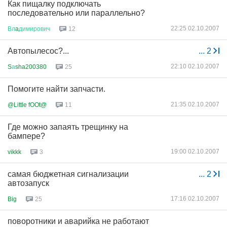
Как пищалку подключать
последовательно или параллельно?
22:25 02.10.2007
Вл
a
димирович
12
Автопылесос?...
...
2
22:10 02.10.2007
S
а
sha200380
25
Помогите найти запчасти.
21:35 02.10.2007
@Little fOOt@
11
Где можно запаять трещинку на
бампере?
19:00 02.10.2007
vikkk
3
самая бюджетная сигнализации
...
2
автозапуск
17:16 02.10.2007
Big
25
поворотники и аварийка не работают