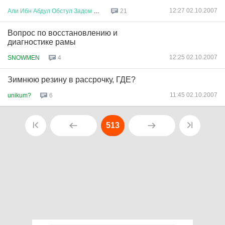
12:27 02.10.2007
Али
Ибн
Абдул
Обстул
Задом
Бей
21
Вопрос по восстановлению и
диагностике рамы
12:25 02.10.2007
SNOWMEN
4
Зимнюю резину в рассрочку, ГДЕ?
11:45 02.10.2007
unikum?
6
513