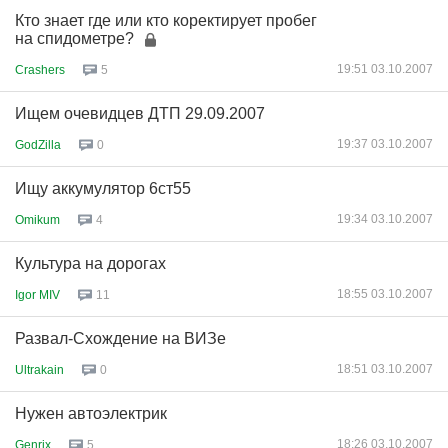
Кто знает где или кто коректирует пробег
на спидометре?
19:51 03.10.2007
Crashers
5
Ищем очевидцев ДТП 29.09.2007
19:37 03.10.2007
GodZilla
0
Ищу аккумулятор 6ст55
19:34 03.10.2007
Omikum
4
Культура на дорогах
18:55 03.10.2007
Igor MIV
11
Развал-Схождение на ВИЗе
18:51 03.10.2007
Ultrakain
0
Нужен автоэлектрик
18:26 03.10.2007
Genrix
5