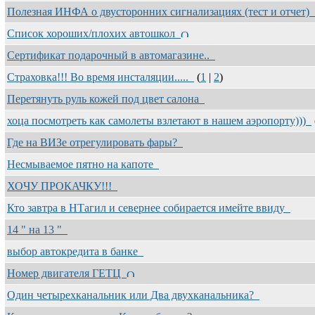
Полезная ИНФА о двусторонних сигнализациях (тест и отчет)
Список хороших/плохих автошкол
Сертификат подарочный в автомагазине..
Страховка!!! Во время инсталяции.....
(
1
|
2
)
Перетянуть руль кожей под цвет салона
хоца посмотреть как самолеты взлетают в нашем аэропорту)))
Где на ВИЗе отрегулировать фары?
Несмываемое пятно на капоте
ХОЧУ ПРОКАЧКУ!!!
Кто завтра в НТагил и севернее собирается имейте ввиду
14 " на 13 "
выбор автокредита в банке
Номер двигателя ГЕТЦ
Один четырехканальник или Два двухканальника?