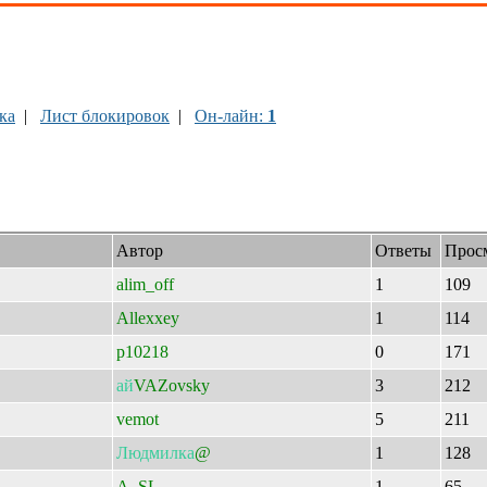
ка
|
Лист блокировок
|
Он-лайн:
1
Автор
Ответы
Прос
alim_off
1
109
Allexxey
1
114
p10218
0
171
ай
VAZovsky
3
212
vemot
5
211
Людмилка
@
1
128
A. SL.
1
65