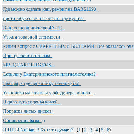
Где можно сделать кап. ремонт на ВАЗ 21093
противобуксовочные ленты где купить
Вопрос по двигателю 4A-FE
Утрата товарной стоимости
Решен вопрос с СЕКРЕТНЫМИ БОЛТАМИ. Все оказалось очен
Прошу совет по тылам
MB_QUART RHG304S.
Есть ли у Екатерининского платная стоянка?
Братцы, а где царапинку полирнуть?
Установка магнитолы у оф. дилера, вопрос.
Перетянуть сиденья кожей.
Покраска литых дисков
Обновление базы
ШИНЫ Nokian i3 Кто что думает?
(
1
|
2
|
3
|
4
|
5
|
6
)