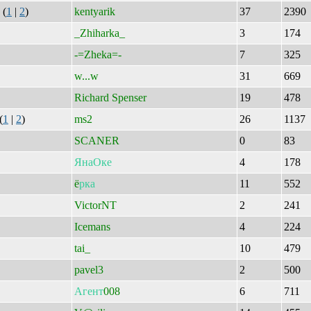
(
1
|
2
)
kentyarik
37
2390
_Zhiharka_
3
174
-=Zheka=-
7
325
w...w
31
669
Richard Spenser
19
478
(
1
|
2
)
ms2
26
1137
SCANER
0
83
ЯнаОке
4
178
ё
рка
11
552
VictorNT
2
241
Icemans
4
224
tai_
10
479
pavel3
2
500
Агент
008
6
711