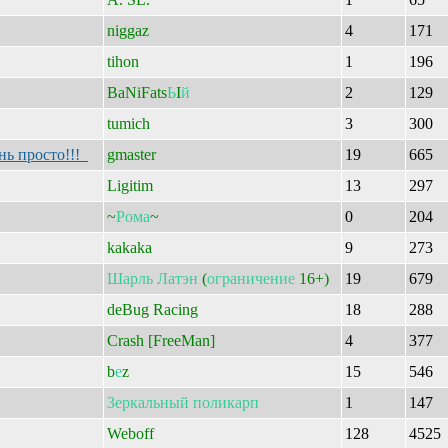
niggaz
4
171
tihon
1
196
BaNiFats
Ь
I
й
2
129
tumich
3
300
ь просто!!!
gmaster
19
665
Ligitim
13
297
~
Рома
~
0
204
kakaka
9
273
Шарль
Латэн
(
ограничение
16+)
19
679
deBug Racing
18
288
Crash [FreeMan]
4
377
b
е
z
15
546
Зеркальный
поликарп
1
147
Weboff
128
4525