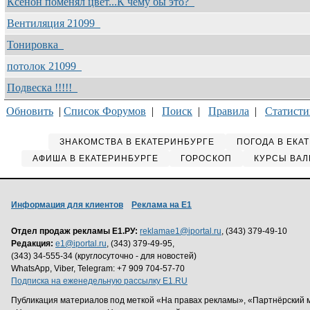
Ксенон поменял цвет...К чему бы это?
Вентиляция 21099
Тонировка
потолок 21099
Подвеска !!!!!
Обновить
|
Список Форумов
|
Поиск
|
Правила
|
Статисти
ЗНАКОМСТВА В ЕКАТЕРИНБУРГЕ
ПОГОДА В ЕКА
АФИША В ЕКАТЕРИНБУРГЕ
ГОРОСКОП
КУРСЫ ВАЛ
Информация для клиентов
Реклама на Е1
Отдел продаж рекламы Е1.РУ:
reklamae1@iportal.ru
, (343) 379-49-10
Редакция:
e1@iportal.ru
, (343) 379-49-95,
(343) 34-555-34 (круглосуточно - для новостей)
WhatsApp, Viber, Telegram: +7 909 704-57-70
Подписка на еженедельную рассылку E1.RU
Публикация материалов под меткой «На правах рекламы», «Партнёрский 