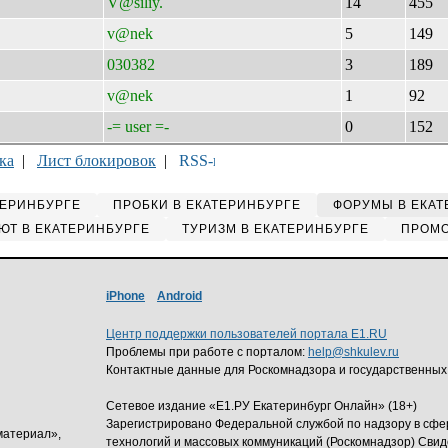
V@siliy.
14
455
v@nek
5
149
030382
3
189
v@nek
1
92
-= user =-
0
152
ка
|
Лист блокировок
|
ТЕРИНБУРГЕ
ПРОБКИ В ЕКАТЕРИНБУРГЕ
ФОРУМЫ В ЕКАТ
ЮТ В ЕКАТЕРИНБУРГЕ
ТУРИЗМ В ЕКАТЕРИНБУРГЕ
ПРОМО
iPhone
Android
Центр поддержки пользователей портала E1.RU
Проблемы при работе с порталом:
help@shkulev.ru
Контактные данные для Роскомнадзора и государственных
Сетевое издание «Е1.РУ Екатеринбург Онлайн» (18+)
Зарегистрировано Федеральной службой по надзору в сф
материал»,
технологий и массовых коммуникаций (Роскомнадзор) Свид