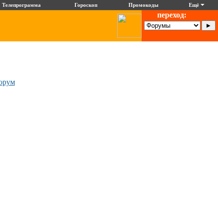
Телепрограмма
Гороскоп
Промокоды
Ещё
переход:
орум