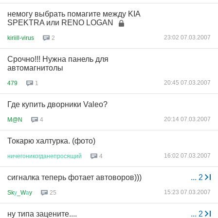
немогу выбрать помагите между KIA
SPEKTRA или RENO LOGAN
23:02 07.03.2007
kiriill-virus
2
Срочно!!! Нужна панель для
автомагнитолы
20:45 07.03.2007
479
1
Где купить дворники Valeo?
20:14 07.03.2007
M@N
4
Токарю халтурка. (фото)
16:02 07.03.2007
ничегоникогданепросящий
4
сигналка теперь фотает автоворов)))
...
2
15:23 07.03.2007
Sk
у
_W
а
y
25
ну типа зацените....
...
2