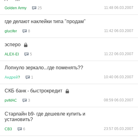
11:48 06.03.2007
Golden Army
25
где делают наклейки типа "продам"
11:42 06.03.2007
glucifer
8
эсперо
11:22 06.03.2007
ALEX-EI
5
Лопнуло зеркало...где поменять??
10:40 06.03.2007
Андрей
?
1
СКБ банк - быстрокредит
08:59 06.03.2007
pvMAC
3
Старлайн b9- где дешевле купить и
установить?
23:57 05.03.2007
CB3
6