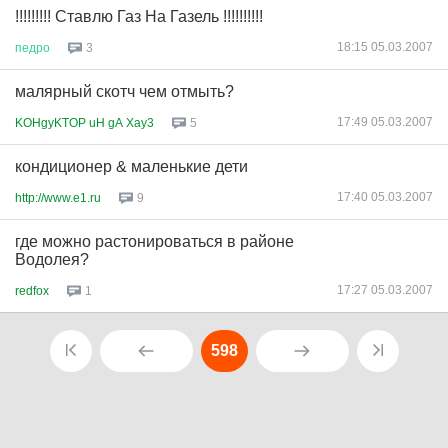
!!!!!!!!! Ставлю Газ На Газель !!!!!!!!!!
18:15 05.03.2007
педро
3
малярный скотч чем отмыть?
17:49 05.03.2007
KOHgyKTOP uH gA Xay3
5
кондиционер & маленькие дети
17:40 05.03.2007
http://www.e1.ru
9
где можно растонироваться в районе
Водолея?
17:27 05.03.2007
redfox
1
598