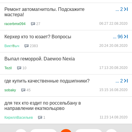
Ремонт автомагнитолы. Подскажите
...
2
мастера!
06:27 22.08.2020
racerbmx094
27
Керхер кто то юзает? Вопросы
...
96
20:24 20.08.2020
Викт
®
ыч
2383
Выпал геморрой. Daewoo Nexia
17:13 20.08.2020
Tezil
10
где купить качественные подшипники?
...
2
15:15 16.08.2020
sobaky
45
для тех кто ездит по россельбану в
направлении екаткольцово
11:23 14.08.2020
КириллВасильев
1