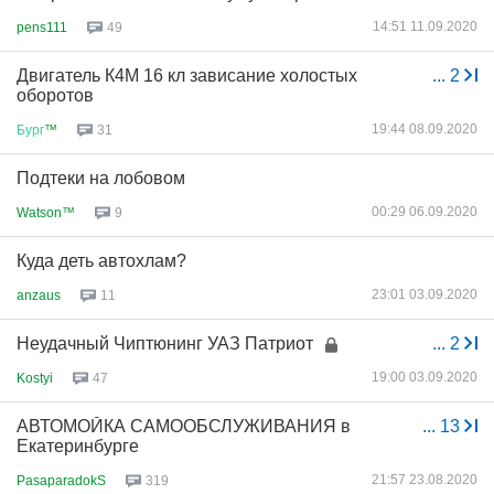
14:51 11.09.2020
pens111
49
Двигатель К4М 16 кл зависание холостых
...
2
оборотов
19:44 08.09.2020
Бург
™
31
Подтеки на лобовом
00:29 06.09.2020
Watson™
9
Куда деть автохлам?
23:01 03.09.2020
anzaus
11
Неудачный Чиптюнинг УАЗ Патриот
...
2
19:00 03.09.2020
Kostyi
47
АВТОМОЙКА САМООБСЛУЖИВАНИЯ в
...
13
Екатеринбурге
21:57 23.08.2020
PasaparadokS
319