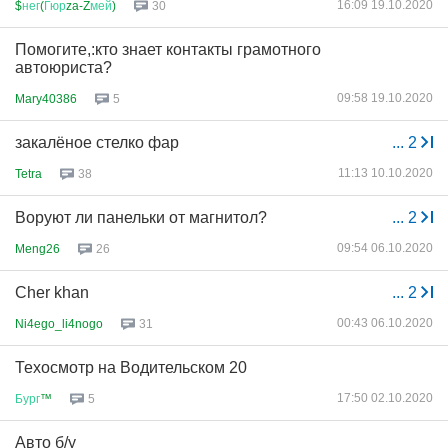
16:09 19.10.2020
$
нег
(
Гюр
za-Z
мей
)
30
Помогите,:кто знает контакты грамотного
автоюриста?
09:58 19.10.2020
Mary40386
5
закалёное стелко фар
...
2
11:13 10.10.2020
Tetra
38
Воруют ли панельки от магнитол?
...
2
09:54 06.10.2020
Meng26
26
Cher khan
...
2
00:43 06.10.2020
Ni4ego_li4nogo
31
Техосмотр на Водительском 20
17:50 02.10.2020
Бург
™
5
Авто б/у