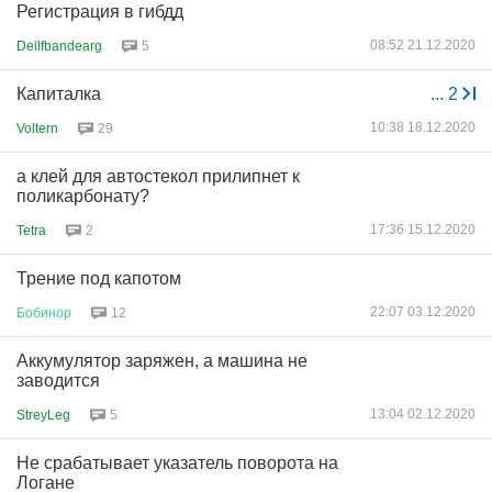
Регистрация в гибдд
08:52 21.12.2020
Deilfbandearg
5
Капиталка
...
2
10:38 18.12.2020
Voltern
29
а клей для автостекол прилипнет к
поликарбонату?
17:36 15.12.2020
Tetra
2
Трение под капотом
22:07 03.12.2020
Бобинор
12
Аккумулятор заряжен, а машина не
заводится
13:04 02.12.2020
StreyLeg
5
Не срабатывает указатель поворота на
Логане