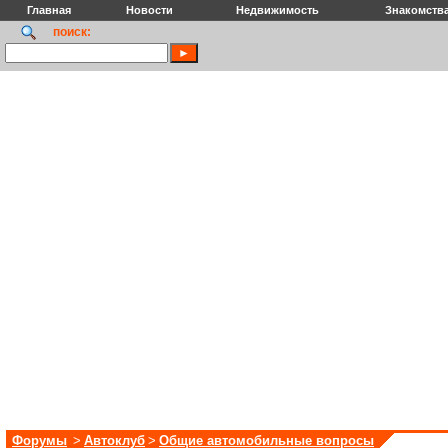
Главная
Новости
Недвижимость
Знакомств
поиск:
Форумы
>
Автоклуб
>
Общие автомобильные вопросы