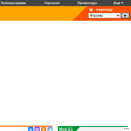
Телепрограмма
Гороскоп
Промокоды
Ещё
переход:
Мой E1