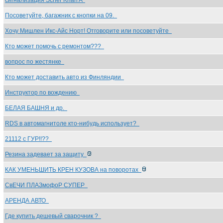
сигнализация Scher Khan A
Посоветуйте, багажник с кнопки на 09.
Хочу Мишлен Икс-Айс Норт! Отговорите или посоветуйте
Кто может помочь с ремонтом???
вопрос по жестянке
Кто может доставить авто из Финляндии
Инструктор по вождению
БЕЛАЯ БАШНЯ и др.
RDS в автомагнитоле кто-нибудь использует?
21112 c ГУР!!??
Резина задевает за защиту
КАК УМЕНЬШИТЬ КРЕН КУЗОВА на поворотах
СвЕЧИ ПЛАЗмофоР СУПЕР
АРЕНДА АВТО
Где купить дешевый сварочник ?