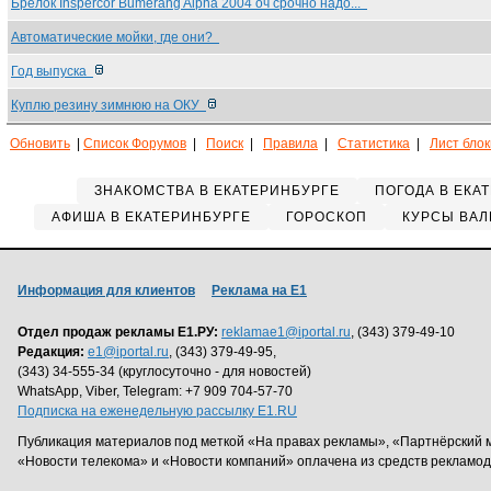
Брелок Inspercor Bumerang Alpha 2004 оч срочно надо...
Автоматические мойки, где они?
Год выпуска
Куплю резину зимнюю на ОКУ
Обновить
|
Список Форумов
|
Поиск
|
Правила
|
Статистика
|
Лист бло
ЗНАКОМСТВА В ЕКАТЕРИНБУРГЕ
ПОГОДА В ЕКА
АФИША В ЕКАТЕРИНБУРГЕ
ГОРОСКОП
КУРСЫ ВАЛ
Информация для клиентов
Реклама на Е1
Отдел продаж рекламы Е1.РУ:
reklamae1@iportal.ru
, (343) 379-49-10
Редакция:
e1@iportal.ru
, (343) 379-49-95,
(343) 34-555-34 (круглосуточно - для новостей)
WhatsApp, Viber, Telegram: +7 909 704-57-70
Подписка на еженедельную рассылку E1.RU
Публикация материалов под меткой «На правах рекламы», «Партнёрский 
«Новости телекома» и «Новости компаний» оплачена из средств рекламо