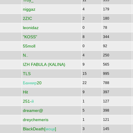
Troy_
11
355
niggaz
4
179
2ZIC
2
180
leonidaz
0
78
"KOSS"
8
344
55moll
0
92
N..
4
250
IZH FABULA (KALINA)
9
565
TLS
15
995
Банкир
20
22
788
Hit
9
397
251-
й
1
127
dreamer@
5
398
dreychemeris
1
121
BlackDeath[
моцк
]
3
145