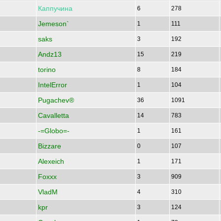
Каппучина
6
278
Jemeson`
1
111
saks
3
192
Andz13
15
219
torino
8
184
IntelError
1
104
Pugachev®
36
1091
Cavalletta
14
783
-=Globo=-
1
161
Bizzare
0
107
Alexeich
1
171
Foxxx
3
909
VladM
4
310
kpr
3
124