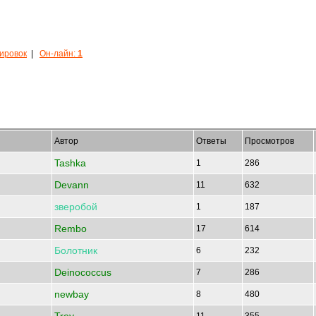
кировок
|
Он-лайн:
1
Автор
Ответы
Просмотров
Tashka
1
286
Devann
11
632
зверобой
1
187
Rembo
17
614
Болотник
6
232
Deinococcus
7
286
newbay
8
480