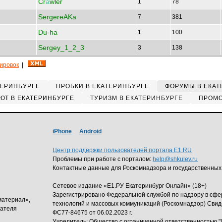
Cr
а
wler
1
78
SergereAKa
7
381
Du-ha
1
100
Sergey_1_2_3
3
138
кировок
|
ТЕРИНБУРГЕ
ПРОБКИ В ЕКАТЕРИНБУРГЕ
ФОРУМЫ В ЕКАТ
ЮТ В ЕКАТЕРИНБУРГЕ
ТУРИЗМ В ЕКАТЕРИНБУРГЕ
ПРОМО
iPhone
Android
Центр поддержки пользователей портала E1.RU
Проблемы при работе с порталом:
help@shkulev.ru
Контактные данные для Роскомнадзора и государственных
Сетевое издание «Е1.РУ Екатеринбург Онлайн» (18+)
Зарегистрировано Федеральной службой по надзору в сф
материал»,
технологий и массовых коммуникаций (Роскомнадзор) Свид
дателя
ФС77-84675 от 06.02.2023 г.
Учредитель: Общество с ограниченной ответственность