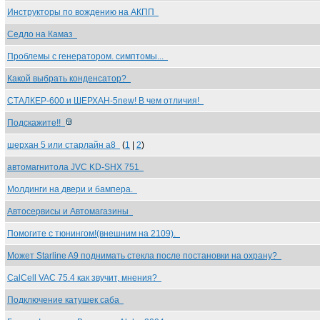
Инструкторы по вождению на АКПП
Седло на Камаз
Проблемы с генератором. симптомы...
Какой выбрать конденсатор?
СТАЛКЕР-600 и ШЕРХАН-5new! В чем отличия!
Подскажите!!
шерхан 5 или старлайн а8
(
1
|
2
)
автомагнитола JVC KD-SHX 751
Молдинги на двери и бампера.
Автосервисы и Автомагазины
Помогите с тюнингом!(внешним на 2109).
Может Starline A9 поднимать стекла после постановки на охрану?
CalCell VAC 75.4 как звучит, мнения?
Подключение катушек саба