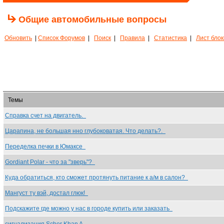
Общие автомобильные вопросы
Обновить
|
Список Форумов
|
Поиск
|
Правила
|
Статистика
|
Лист бло
Темы
Справка счет на двигатель.
Царапина, не большая нно глубоковатая. Что делать?.
Переделка печки в Юмаксе
Gordiant Polar - что за "зверь"?
Куда обратиться, кто сможет протянуть питание к а/м в салон?
Мангуст ту вэй, достал глюк!
Подскажите где можно у нас в городе купить или заказать