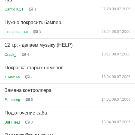
11:28 09.07.2006
Garfild KOT
1
Нужно покрасить бампер.
23:24 08.07.2006
птиса
щастья
3
12 т.р. - делаем музыку (HELP)
18:17 08.07.2006
Crack_
4
Покраска старых номеров
18:04 08.07.2006
a Alex aa
7
Замена контроллера
14:31 08.07.2006
Flamberg
5
Подключение саба
13:04 08.07.2006
BuHT[eL]
3