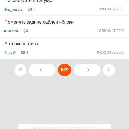
Посоветуйте по звуку...
13:03 08.07.2006
ilya_basota
7
Поменять задние сайлент-блоки
12:59 08.07.2006
#Gizmo#
1
Автоэкспертиза
04:52 08.07.2006
Shev@
4
689