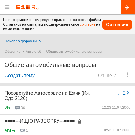
На информационном ресурсе применяются cookie-файлы.
Согласен
Оставаясь на сайте, вы подтверждаете свое
согласие
на
их использование.
Поиск по форумам
Общение
Автоклуб
Общие автомобильные вопросы
Общие автомобильные вопросы
Создать тему
Online 2
Посоветуйте Автосервис на Ёжик (Иж
...
2
Ода 2126)
12:23 11.07.2006
VIn
36
====---ИЩЮ РАЗБОРКУ---====
10:53 11.07.2006
AIMiVi
1