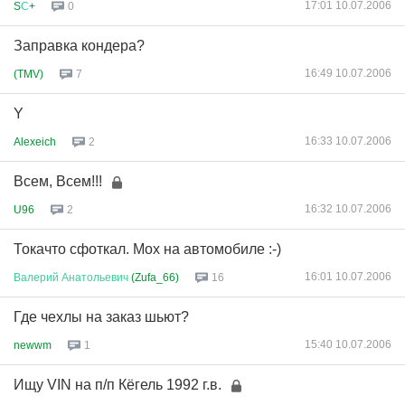
17:01 10.07.2006
S
С
+
0
Заправка кондера?
16:49 10.07.2006
(TMV)
7
Y
16:33 10.07.2006
Alexeich
2
Всем, Всем!!!
16:32 10.07.2006
U96
2
Токачто сфоткал. Мох на автомобиле :-)
16:01 10.07.2006
Валерий
Анатольевич
(Zufa_66)
16
Где чехлы на заказ шьют?
15:40 10.07.2006
newwm
1
Ищу VIN на п/п Кёгель 1992 г.в.