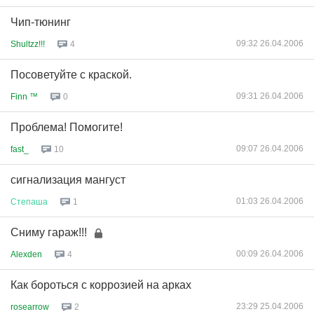
Чип-тюнинг
09:32 26.04.2006
Shultzz!!!
4
Посоветуйте с краской.
09:31 26.04.2006
Finn ™
0
Проблема! Помогите!
09:07 26.04.2006
fast_
10
сигнализация мангуст
01:03 26.04.2006
Степаша
1
Сниму гараж!!!
00:09 26.04.2006
Alexden
4
Как бороться с коррозией на арках
23:29 25.04.2006
rosearrow
2