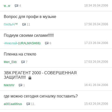
18:34 26.04.2006
w...w
4
Вопрос для профи в музыке
17:56 26.04.2006
ПАЛЫЧ
™
11
Подиум своими силами!!!!!!
17:23 26.04.2006
-
Николай
-(URALMASH66)
6
Пленка на стекло
17:03 26.04.2006
Men_Ekb
7
ЗВК РЕАГЕНТ 2000 - СОВЕРШЕННАЯ
ЗАЩИТА!!!!!
16:41 26.04.2006
Nik\/\/\/\/
1
где можно сегодня сигналку поставить?
15:43 26.04.2006
a001aa66rus
11