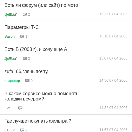
Есть ли форум (или сайт) по мото
15:25 07.04.2006
J|e!!!uu*
2
Параметры Т-С
15:18 07.04.2006
Sasori
1
Есть В (2003 г), и хочу ещё А
15:07 07.04.2006
J|e!!!uu*
3
zufa_66,глянь почту.
14:50 07.04.2006
старове
p
0
В каком сервисе можно поменять
колодки вечером?
14:32 07.04.2006
EvgE
0
Где лучше покупать фильтра ?
11:57 07.04.2006
СССР
2