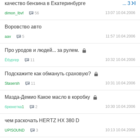
качество бензина в Екатеринбурге
...
3
13:07 10.04.2006
dimon_lbvf
56
Воровство авто
11:57 10.04.2006
aav
5
Про уродов и людей... за рулем.
10:32 10.04.2006
Ёбургер
11
Подскажите как обмануть сраховую?
10:31 10.04.2006
Stasersh
11
Мазда-Демио Какое масло в коробку
10:30 10.04.2006
брюнетка
1
2
чем раскочать HERTZ HX 380 D
10:13 10.04.2006
UP!SOUND
3