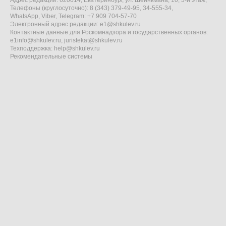
Адрес редакции: 620014, Екатеринбург, ул. Шейнкмана, 10, 3-й этаж,
Телефоны (круглосуточно): 8 (343) 379-49-95, 34-555-34,
WhatsApp, Viber, Telegram: +7 909 704-57-70
Электронный адрес редакции:
e1@shkulev.ru
Контактные данные для Роскомнадзора и государственных органов:
e1info@shkulev.ru
,
juristekat@shkulev.ru
Техподдержка:
help@shkulev.ru
Рекомендательные системы