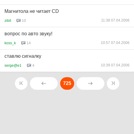
Магнитола не читает CD
11:38 07.04.2006
zibit
10
вопрос по авто звуку!
10:57 07.04.2006
koss_k
14
ставлю сигналку
10:39 07.04.2006
serge@e1
4
725