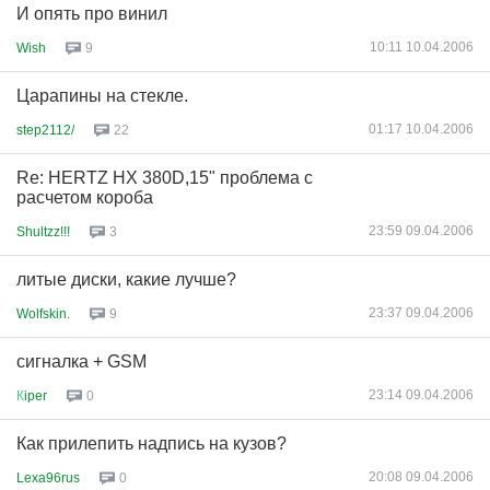
И опять про винил
10:11 10.04.2006
Wish
9
Царапины на стекле.
01:17 10.04.2006
step2112/
22
Re: HERTZ HX 380D,15" проблема с
расчетом короба
23:59 09.04.2006
Shultzz!!!
3
литые диски, какие лучше?
23:37 09.04.2006
Wolfskin.
9
сигналка + GSM
23:14 09.04.2006
К
iper
0
Как прилепить надпись на кузов?
20:08 09.04.2006
Lexa96rus
0