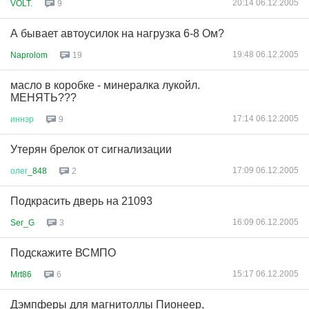
20:14 06.12.2005
VOLT.
9
А бывает автоусилок на нагрузка 6-8 Ом?
19:48 06.12.2005
Naprolom
19
масло в коробке - минералка лукойл.
МЕНЯТЬ???
17:14 06.12.2005
иннэр
9
Утерян брелок от сигнализации
17:09 06.12.2005
олег
_848
2
Подкрасить дверь на 21093
16:09 06.12.2005
Ser_G
3
Подскажите ВСМПО
15:17 06.12.2005
Mrt86
6
Дэмпферы для магнитоллы Пионеер,