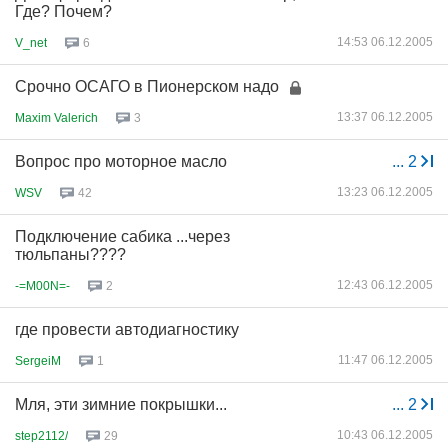
Где? Почем?
14:53 06.12.2005
V_net
6
Срочно ОСАГО в Пионерском надо
13:37 06.12.2005
Maxim Valerich
3
Вопрос про моторное масло
...
2
13:23 06.12.2005
WSV
42
Подключение сабика ...через
тюльпаны????
12:43 06.12.2005
-=M00N=-
2
где провести автодиагностику
11:47 06.12.2005
SergeiM
1
Мля, эти зимние покрышки...
...
2
10:43 06.12.2005
step2112/
29