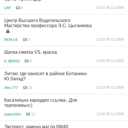
14:37 05.12.2005
LRF
0
Центр Высшего Водительского
Мастерства профессора Э.С. Цыганкова
13:52 05.12.2005
REM.US
1
Щетка-сметка VS. краска
13:50 05.12.2005
IL-II[GRD]
6
Литэкс где наносят в районе Ботаника-
Ю.Запад?
12:33 05.12.2005
Alex 777
21
Касательно караудио ссылка:. Для
терпеливых:)
12:06 05.12.2005
superJohn
13
Экспресс замена масла 0W40