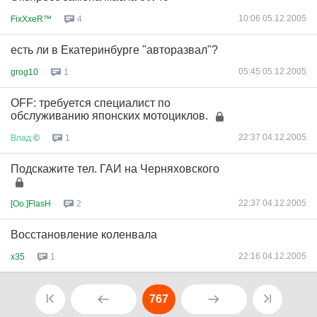
10:06 05.12.2005
FixXxeR™
4
есть ли в Екатеринбурге "авторазвал"?
05:45 05.12.2005
grog10
1
OFF: требуется специалист по
обслуживанию японских мотоциклов.
22:37 04.12.2005
Влад
©
1
Подскажите тел. ГАИ на Черняховского
22:37 04.12.2005
[Oo.]FlasH
2
Восстановление коленвала
22:16 04.12.2005
x35
1
767