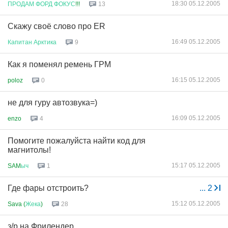
18:30 05.12.2005
ПРОДАМ
ФОРД
ФОКУС
!!!
13
Скажу своё слово про ER
16:49 05.12.2005
Капитан
Арктика
9
Как я поменял ремень ГРМ
16:15 05.12.2005
poloz
0
не для гуру автозвука=)
16:09 05.12.2005
enzo
4
Помогите пожалуйста найти код для
магнитолы!
15:17 05.12.2005
SAM
ыч
1
Где фары отстроить?
...
2
15:12 05.12.2005
Sava (
Жека
)
28
з/р на Фрилендер