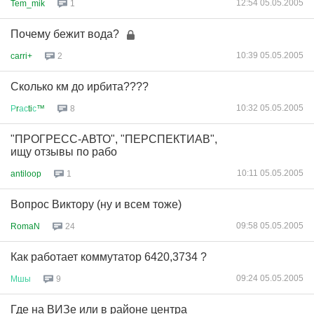
12:54 05.05.2005
Tem_mik
1
Почему бежит вода?
10:39 05.05.2005
carri+
2
Сколько км до ирбита????
10:32 05.05.2005
Р
r
ас
ti
с
™
8
"ПРОГРЕСС-АВТО", "ПЕРСПЕКТИАВ",
ищу отзывы по рабо
10:11 05.05.2005
antiloop
1
Вопрос Виктору (ну и всем тоже)
09:58 05.05.2005
RomaN
24
Как работает коммутатор 6420,3734 ?
09:24 05.05.2005
Мшы
9
Где на ВИЗе или в районе центра