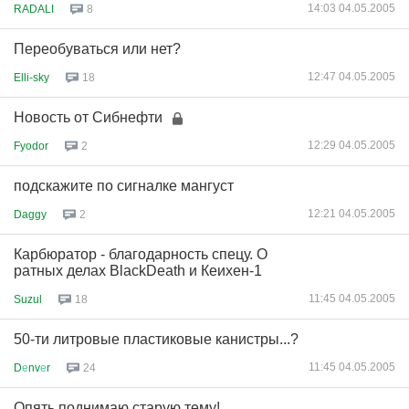
14:03 04.05.2005
RADALI
8
Переобуваться или нет?
12:47 04.05.2005
Elli-sky
18
Новость от Сибнефти
12:29 04.05.2005
Fyodor
2
подскажите по сигналке мангуст
12:21 04.05.2005
Daggy
2
Карбюратор - благодарность спецу. О
ратных делах BlackDeath и Кеихен-1
11:45 04.05.2005
Suzul
18
50-ти литровые пластиковые канистры...?
11:45 04.05.2005
D
е
nv
е
r
24
Опять поднимаю старую тему!