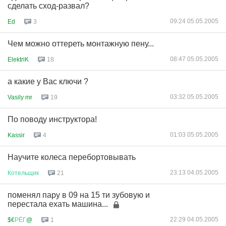
сделать сход-развал?
09:24 05.05.2005
Ed
3
Чем можно оттереть монтажную пену...
08:47 05.05.2005
ElektriK
18
а какие у Вас ключи ?
03:32 05.05.2005
Vasily mr
19
По поводу инструктора!
01:03 05.05.2005
Kassir
4
Научите колеса перебортовывать
23:13 04.05.2005
Котельщик
21
поменял пару в 09 на 15 ти зубовую и
перестала ехать машина...
22:29 04.05.2005
$€
РЁГ
@
1