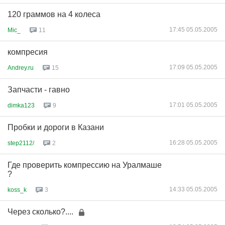
120 граммов на 4 колеса
17:45 05.05.2005
Mic_
11
компресия
17:09 05.05.2005
Andrey.ru
15
Запчасти - гавно
17:01 05.05.2005
dimka123
9
Пробки и дороги в Казани
16:28 05.05.2005
step2112/
2
Где проверить компрессию на Уралмаше
?
14:33 05.05.2005
koss_k
3
Через сколько?....