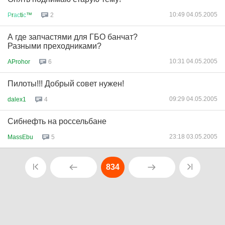
10:49 04.05.2005
Р
r
ас
ti
с
™
2
А где запчастями для ГБО банчат?
Разными преходниками?
10:31 04.05.2005
AProhor
6
Пилоты!!! Добрый совет нужен!
09:29 04.05.2005
dalex1
4
Сибнефть на россельбане
23:18 03.05.2005
MassEbu
5
834