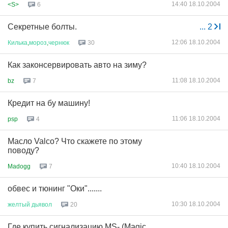
14:40 18.10.2004
<S>
6
Секретные болты.
...
2
12:06 18.10.2004
Килька
,
мороз
,
чернюк
30
Как законсервировать авто на зиму?
11:08 18.10.2004
bz
7
Кредит на бу машину!
11:06 18.10.2004
psp
4
Масло Valco? Что скажете по этому
поводу?
10:40 18.10.2004
Madogg
7
обвес и тюнинг "Оки".......
10:30 18.10.2004
желтый
дьявол
20
Где купить сигнализацию MS- (Magic