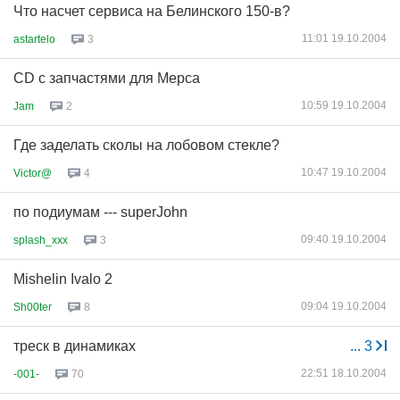
Что насчет сервиса на Белинского 150-в?
11:01 19.10.2004
astartelo
3
CD с запчастями для Мерса
10:59 19.10.2004
Jam
2
Где заделать сколы на лобовом стекле?
10:47 19.10.2004
Victor@
4
по подиумам --- superJohn
09:40 19.10.2004
splash_xxx
3
Mishelin Ivalo 2
09:04 19.10.2004
Sh00ter
8
треск в динамиках
...
3
22:51 18.10.2004
-001-
70