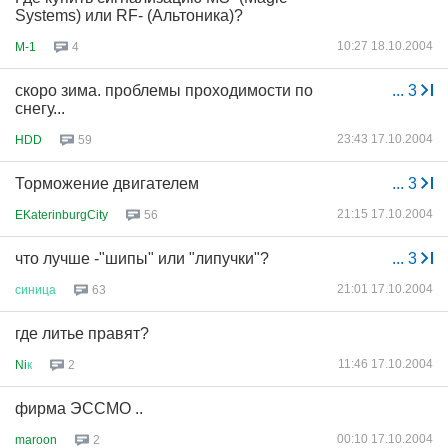
Systems) или RF- (Альтоника)?
10:27 18.10.2004
M-1
4
скоро зима. проблемы проходимости по
...
3
снегу...
23:43 17.10.2004
HDD
59
Торможение двигателем
...
3
21:15 17.10.2004
EKaterinburgCity
56
что лучше -"шипы" или "липучки"?
...
3
21:01 17.10.2004
синица
63
где литье правят?
11:46 17.10.2004
Ni
к
2
фирма ЭССМО ..
00:10 17.10.2004
maroon
2