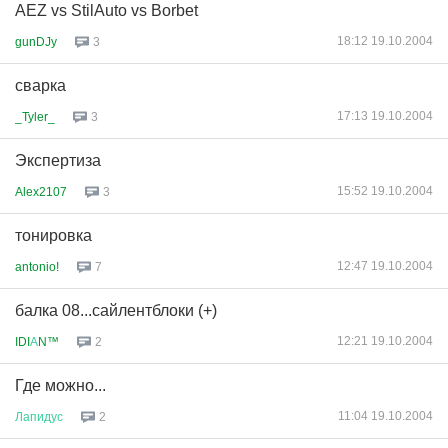
AEZ vs StilAuto vs Borbet
18:12 19.10.2004
gunDJy
3
сварка
17:13 19.10.2004
_Tyler_
3
Экспертиза
15:52 19.10.2004
Alex2107
3
тонировка
12:47 19.10.2004
antonio!
7
балка 08...сайлентблоки (+)
12:21 19.10.2004
IDI
А
N™
2
Где можно...
11:04 19.10.2004
Лапидус
2