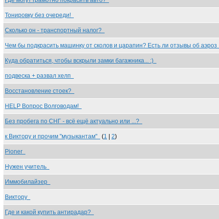
Где могут грамотно покрасить авто?
Тонировку без очереди!
Сколько он - транспортный налог?
Чем бы подкрасить машинку от сколов и царапин? Есть ли отзывы об аэро
Куда обратиться, чтобы вскрыли замки багажника... :)
подвеска + развал хелп
Восстановление стоек?
HELP Вопрос Волговодам!
Без пробега по СНГ - всё ещё актуально или ...?
к Виктору и прочим "музыкантам"
(
1
|
2
)
Pioner
Нужен учитель
Иммобилайзер
Виктору
Где и какой купить антирадар?