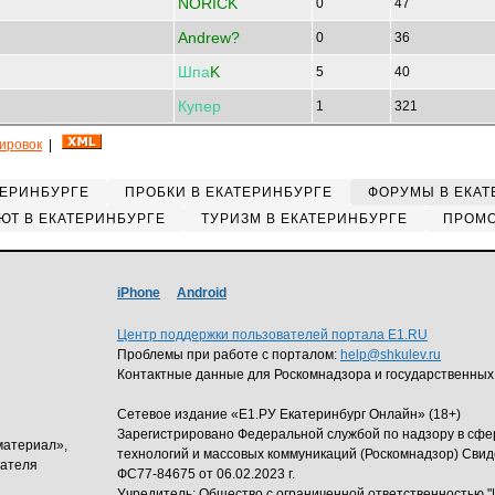
NORICK
0
47
Andrew?
0
36
Шпа
K
5
40
Купер
1
321
кировок
|
ТЕРИНБУРГЕ
ПРОБКИ В ЕКАТЕРИНБУРГЕ
ФОРУМЫ В ЕКАТ
ЮТ В ЕКАТЕРИНБУРГЕ
ТУРИЗМ В ЕКАТЕРИНБУРГЕ
ПРОМО
iPhone
Android
Центр поддержки пользователей портала E1.RU
Проблемы при работе с порталом:
help@shkulev.ru
Контактные данные для Роскомнадзора и государственных
Сетевое издание «Е1.РУ Екатеринбург Онлайн» (18+)
Зарегистрировано Федеральной службой по надзору в сф
материал»,
технологий и массовых коммуникаций (Роскомнадзор) Свид
дателя
ФС77-84675 от 06.02.2023 г.
Учредитель: Общество с ограниченной ответственность