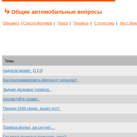
Общие автомобильные вопросы
Обновить
|
Список Форумов
|
Поиск
|
Правила
|
Статистика
|
Лист бло
Темы
надоели кражи!
(
1
|
2
)
Как программировать брелок от сигналки?
Задние дисковые тормоза.
посоветуйте сервис
Пионер 1600 серии...юзает кто?
Тормоза визжат, аж сил нет...