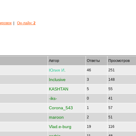
кировок
|
Он-лайн:
2
Автор
Ответы
Просмотров
Юлия
И
.
46
251
Inclusive
3
148
KASHTAN
5
55
-iks-
0
41
Corona_543
1
57
maroon
2
51
Vlad.e-burg
19
116