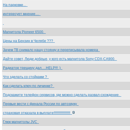
На парковке...
интересует мнение....
Магнитола Pioneer 6500.
Цены на Бензин в Челябе ???
Зачем ТВ снимало нашу стоянку и переписывала номера
Дайте совет, Люди добрые, у кого есть магнитола Sony CDX-CA900.
Радиатор трещину дал.....HELP!!! :)
Что зделать со стойками ?
Как сделать ключ по личинке?
Подскажите телефон сервисов, где можно сделать развал-схождение.
Первые вести с финала России по автозвуку
страховая отказала в выплате!!!!!!!!!!!!!!!!!!!
Глюк магнитолы JVC