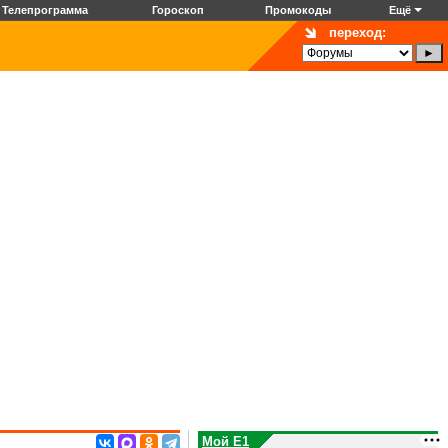
Телепрограмма
Гороскоп
Промокоды
Ещё
переход:
Мой E1