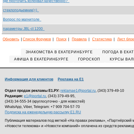
где проточить коленвал качественно?
стеклоподьемник(+)
Вопрос по магнитоле
параметры JBL-ct 1200
Обновить
|
Список Форумов
|
Поиск
|
Правила
|
Статистика
|
Лист бло
ЗНАКОМСТВА В ЕКАТЕРИНБУРГЕ
ПОГОДА В ЕКА
АФИША В ЕКАТЕРИНБУРГЕ
ГОРОСКОП
КУРСЫ ВАЛ
Информация для клиентов
Реклама на Е1
Отдел продаж рекламы Е1.РУ:
reklamae1@iportal.ru
, (343) 379-49-10
Редакция:
e1@iportal.ru
, (343) 379-49-95,
(343) 34-555-34 (круглосуточно - для новостей)
WhatsApp, Viber, Telegram: +7 909 704-57-70
Подписка на еженедельную рассылку E1.RU
Публикация материалов под меткой «На правах рекламы», «Партнёрский 
«Новости телекома» и «Новости компаний» оплачена из средств рекламо