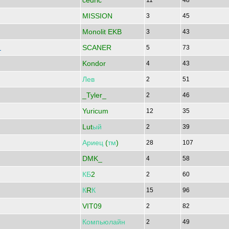
cedric
11
48
MISSION
3
45
Monolit EKB
3
43
SCANER
з
5
73
Kondor
4
43
Лев
2
51
_Tyler_
2
46
Yuricum
12
35
Lut
ый
2
39
Ариец
(
тм
)
28
107
DMK_
4
58
КБ
2
2
60
К
R
К
15
96
VIT09
2
82
Компьюлайн
2
49