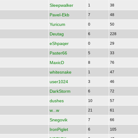
Sleepwalker
1
38
Pavel-Ekb
7
48
Yuricum
0
50
Deutag
6
228
eShpaqer
0
29
Paster66
5
33
MaxicD
8
76
whitesnake
1
47
user1024
3
46
DarkStorm
6
72
dushes
10
57
w...w
21
61
Snegovik
7
66
IronPiglet
6
105