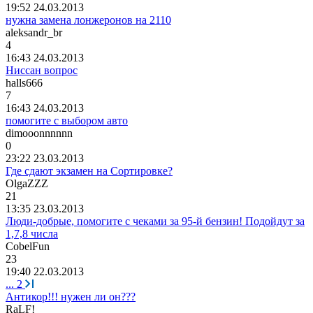
19:52 24.03.2013
нужна замена лонжеронов на 2110
aleksandr_br
4
16:43 24.03.2013
Ниссан вопрос
halls666
7
16:43 24.03.2013
помогите с выбором авто
dimooonnnnnn
0
23:22 23.03.2013
Где сдают экзамен на Сортировке?
OlgaZZZ
21
13:35 23.03.2013
Люди-добрые, помогите с чеками за 95-й бензин! Подойдут за
1,7,8 числа
CobelFun
23
19:40 22.03.2013
...
2
Антикор!!! нужен ли он???
RaLF!