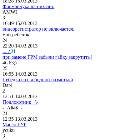
18:28 15.03.2013
Форманчука на них нет.
AMWI
3
16:49 15.03.2013
видеорегистратор не включается.
мой
ребенок
24
22:20 14.03.2013
...
2
при замене ГРМ забыли гайку закрутить !
4G63;)
25
16:55 14.03.2013
Лебедка со свободной размоткой
Dar4
2
12:51 14.03.2013
Подлокотник +\-
-=Alia$=-
21
12:35 13.03.2013
Масло ГУР
ycuku
3