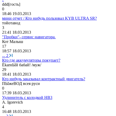
ddd[
гость
]
0
18:46 19.03.2013
мини отчет / Кто нибудь пользовал KYB ULTRA SR?
тойотавод
3
21:41 18.03.2013
"Пробки"- сервис навигатора.
Кот
Малыш
17
18:57 18.03.2013
...
2
Кто где аккумуляторы покупает?
Ё
kar
нЫй
бабай
! /
муж
/
29
18:41 18.03.2013
Кто нибудь заказывал контрактный двигатель?
ПЫжеВОД
всея
руси
0
17:39 18.03.2013
Удлинитель с колодкой HB3
A. Igorevich
4
16:48 18.03.2013