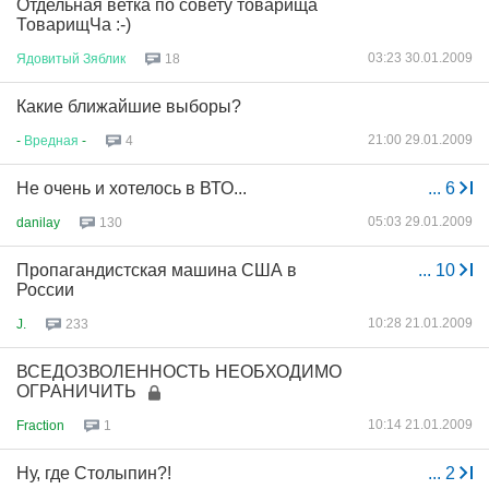
Отдельная ветка по совету товарища
ТоварищЧа :-)
03:23 30.01.2009
Ядовитый
Зяблик
18
Какие ближайшие выборы?
21:00 29.01.2009
-
Вредная
-
4
Не очень и хотелось в ВТО...
...
6
05:03 29.01.2009
danilay
130
Пропагандистская машина США в
...
10
России
10:28 21.01.2009
J.
233
ВСЕДОЗВОЛЕННОСТЬ НЕОБХОДИМО
ОГРАНИЧИТЬ
10:14 21.01.2009
Fraction
1
Ну, где Столыпин?!
...
2