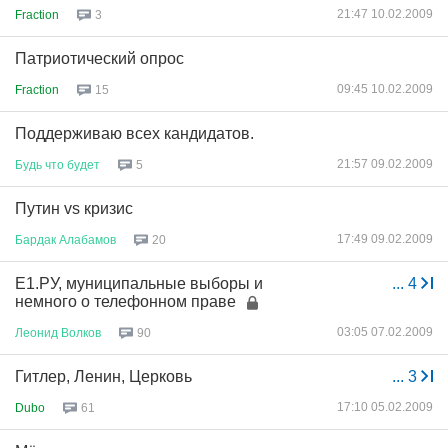
21:47 10.02.2009
Fraction
3
Патриотический опрос
09:45 10.02.2009
Fraction
15
Поддерживаю всех кандидатов.
21:57 09.02.2009
Будь
что
будет
5
Путин vs кризис
17:49 09.02.2009
Бардак
Алабамов
20
Е1.РУ, муниципальные выборы и
...
4
немного о телефонном праве
03:05 07.02.2009
Леонид
Волков
90
Гитлер, Ленин, Церковь
...
3
17:10 05.02.2009
Dubo
61