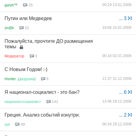
00:29 13.01.2009
garyh™
35
Путин или Медведев
...
3
19:06 10.01.2009
zn@k
52
Пожалуйста, прочтите ДО размещения
темы
00:16 02.01.2009
Модератор
0
C Новым Годом! :-)
21:37 31.12.2008
Hunter...(
дедушка
)
6
Я национал-социалист - это бан?
...
6
13:46 29.12.2008
национал
-
социалист
142
Греция. Анализ событий изнутри.
...
2
00:34 29.12.2008
уук
49