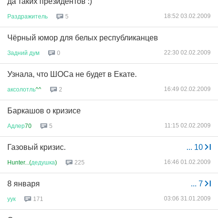
да таких президентов :)
18:52 03.02.2009
Раздражитель
5
Чёрный юмор для белых республиканцев
22:30 02.02.2009
Задний
дум
0
Узнала, что ШОСа не будет в Екате.
16:49 02.02.2009
аксолотль
^^
2
Баркашов о кризисе
11:15 02.02.2009
Адлер
70
5
Газовый кризис.
...
10
16:46 01.02.2009
Hunter...(
дедушка
)
225
8 января
...
7
03:06 31.01.2009
уук
171