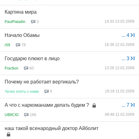
Картина мира
14:33 13.02.2009
PaulPaladin
3
Начало Обамы
...
4
16:38 12.02.2009
r59
78
Государю плюют в лицо
...
3
13:26 12.02.2009
Fraction
60
Почему не работает вертикаль?
19:18 11.02.2009
Чучхе
опять
с
нами
5
А что с наркоманами делать будем ?
...
7
09:48 11.02.2009
UB8CIG
166
наш такой всенародный доктор Айболит