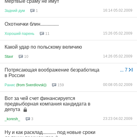
Мёртвые сраму не имут
16:14 05.02.2009
Задний
дум
1
Охотнички блин...............
15:26 05.02.2009
Хороший
парень
11
Какой удар по польскому величию
14:26 05.02.2009
Stavr
10
Потрясающая воображение безработица
...
7
в России
00:08 05.02.2009
Ранис
(from Sverdlovsk))
159
Вот за чей счет финансируется
предвыборная компания кандидата в
депута
23:23 04.02.2009
_koresh_
3
Ну и как расклад........... под новые сроки