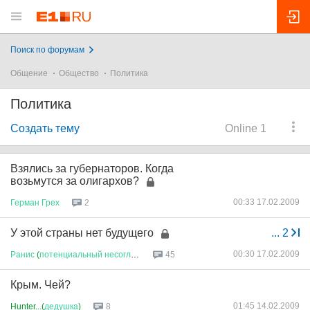
Поиск по форумам
Общение
Общество
Политика
Политика
Создать тему
Online 1
Взялись за губернаторов. Когда
возьмутся за олигархов?
00:33 17.02.2009
Герман
Грех
2
У этой страны нет будущего
...
2
00:30 17.02.2009
Ранис
(
потенциальный
несогласн
...
45
Крым. Чей?
01:45 14.02.2009
Hunter...(
дедушка
)
8