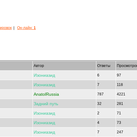
кировок
|
Он-лайн:
1
Автор
Ответы
Просмотро
Изониазид
6
97
Изониазид
7
118
AnatolRussia
787
4221
Задний
путь
32
281
Изониазид
2
71
Изониазид
4
73
Изониазид
7
247