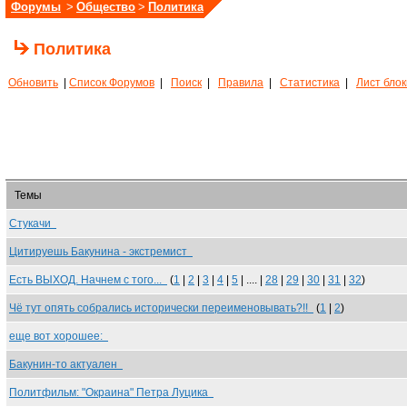
Форумы
>
Общество
>
Политика
Политика
Обновить
|
Список Форумов
|
Поиск
|
Правила
|
Статистика
|
Лист бло
Темы
Стукачи
Цитируешь Бакунина - экстремист
Есть ВЫХОД. Начнем с того...
(
1
|
2
|
3
|
4
|
5
| .... |
28
|
29
|
30
|
31
|
32
)
Чё тут опять собрались исторически переименовывать?!!
(
1
|
2
)
еще вот хорошее:
Бакунин-то актуален
Политфильм: "Окраина" Петра Луцика