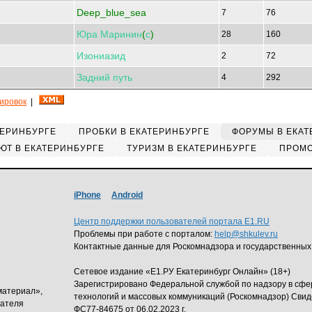
Deep_blue_sea
7
76
Юра
Маринин
(
с
)
28
160
Изониазид
2
72
Задний
путь
4
292
кировок
|
ТЕРИНБУРГЕ
ПРОБКИ В ЕКАТЕРИНБУРГЕ
ФОРУМЫ В ЕКАТ
ЮТ В ЕКАТЕРИНБУРГЕ
ТУРИЗМ В ЕКАТЕРИНБУРГЕ
ПРОМО
iPhone
Android
Центр поддержки пользователей портала E1.RU
Проблемы при работе с порталом:
help@shkulev.ru
Контактные данные для Роскомнадзора и государственных
Сетевое издание «Е1.РУ Екатеринбург Онлайн» (18+)
Зарегистрировано Федеральной службой по надзору в сф
материал»,
технологий и массовых коммуникаций (Роскомнадзор) Свид
дателя
ФС77-84675 от 06.02.2023 г.