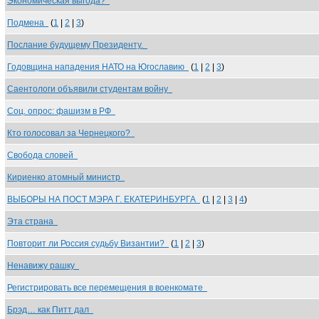
Экономическая выгода?
Подмена
(
1
|
2
|
3
)
Послание будущему Президенту.
Годовщина нападения НАТО на Югославию
(
1
|
2
|
3
)
Саентологи объявили студентам войну
Соц. опрос: фашизм в РФ
Кто голосовал за Чернецкого?
Свобода словей
Кириенко атомный министр
ВЫБОРЫ НА ПОСТ МЭРА Г. ЕКАТЕРИНБУРГА
(
1
|
2
|
3
|
4
)
Эта страна
Повторит ли Россия судьбу Византии?
(
1
|
2
|
3
)
Ненавижу рашку
Регистрировать все перемещения в военкомате
Брэд… как Питт дал