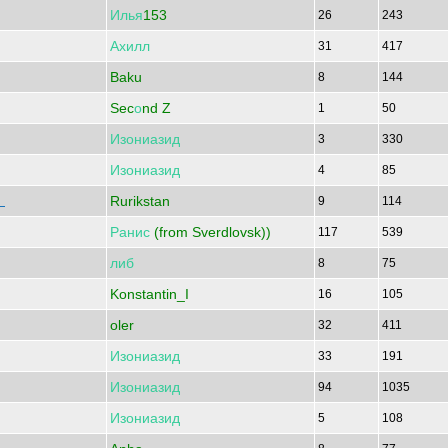
Илья
153
26
243
Ахилл
31
417
Baku
8
144
Sec
о
nd Z
1
50
Изониазид
3
330
Изониазид
4
85
Rurikstan
!
9
114
Ранис
(from Sverdlovsk))
117
539
либ
8
75
Konstantin_I
16
105
oler
32
411
Изониазид
33
191
Изониазид
94
1035
Изониазид
5
108