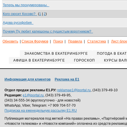
Теперь мы пронумерованы.
Кого скосит Косово?
(
1
|
2
)
Адова русофобия
Почему Пу любит капюшоны с пушистым воротником?
Обновить
|
Список Форумов
|
Поиск
|
Правила
|
Статистика
|
Лист бло
ЗНАКОМСТВА В ЕКАТЕРИНБУРГЕ
ПОГОДА В ЕКА
АФИША В ЕКАТЕРИНБУРГЕ
ГОРОСКОП
КУРСЫ ВАЛ
Информация для клиентов
Реклама на Е1
Отдел продаж рекламы Е1.РУ:
reklamae1@iportal.ru
, (343) 379-49-10
Редакция:
e1@iportal.ru
, (343) 379-49-95,
(343) 34-555-34 (круглосуточно - для новостей)
WhatsApp, Viber, Telegram: +7 909 704-57-70
Подписка на еженедельную рассылку E1.RU
Публикация материалов под меткой «На правах рекламы», «Партнёрский 
«Новости телекома» и «Новости компаний» оплачена из средств рекламо