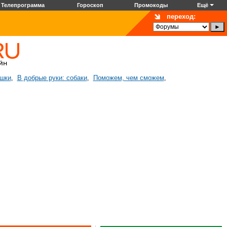
Телепрограмма
Гороскоп
Промокоды
Ещё
переход:
ошки
В добрые руки: собаки
Поможем, чем сможем
,
,
,