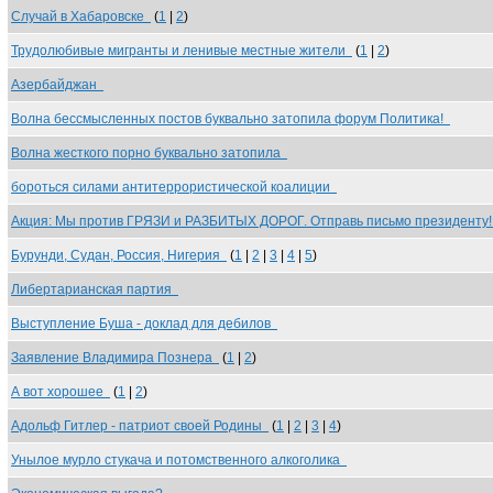
Случай в Хабаровске
(
1
|
2
)
Трудолюбивые мигранты и ленивые местные жители
(
1
|
2
)
Азербайджан
Волна бессмысленных постов буквально затопила форум Политика!
Волна жесткого порно буквально затопила
бороться силами антитеррористической коалиции
Акция: Мы против ГРЯЗИ и РАЗБИТЫХ ДОРОГ. Отправь письмо президенту
Бурунди, Судан, Россия, Нигерия
(
1
|
2
|
3
|
4
|
5
)
Либертарианская партия
Выступление Буша - доклад для дебилов
Заявление Владимира Познера
(
1
|
2
)
А вот хорошее
(
1
|
2
)
Адольф Гитлер - патриот своей Родины
(
1
|
2
|
3
|
4
)
Унылое мурло стукача и потомственного алкоголика