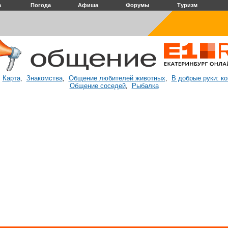
а
Погода
Афиша
Форумы
Туризм
Карта
Знакомства
Общение любителей животных
В добрые руки: к
:
,
,
,
Общение соседей
Рыбалка
,