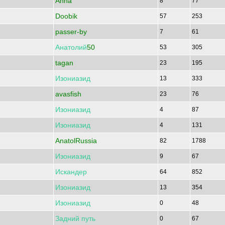
Anha
8
77
Doobik
57
253
passer-by
7
61
Анатолий
50
53
305
tagan
23
195
Изониазид
13
333
avasfish
23
76
Изониазид
4
87
Изониазид
4
131
AnatolRussia
82
1788
Изониазид
9
67
Искандер
64
852
Изониазид
13
354
Изониазид
0
48
Задний
путь
0
67