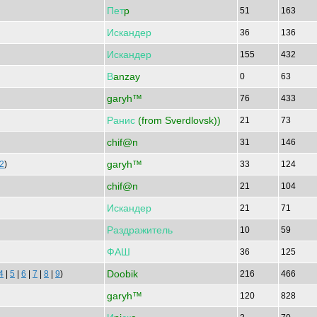
Пет
p
51
163
Искандер
36
136
Искандер
155
432
В
anzay
0
63
garyh™
76
433
Ранис
(from Sverdlovsk))
21
73
chif@n
31
146
garyh™
2
)
33
124
chif@n
21
104
Искандер
21
71
Раздражитель
10
59
ФАШ
36
125
Doobik
4
|
5
|
6
|
7
|
8
|
9
)
216
466
garyh™
120
828