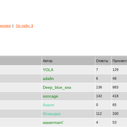
кировок
|
Он-лайн:
1
Автор
Ответы
Просмот
YOLA
7
129
adafin
6
48
Deep_blue_sea
136
883
soncage
142
418
Ахилл
0
65
Искандер
112
330
waserman\'
4
53