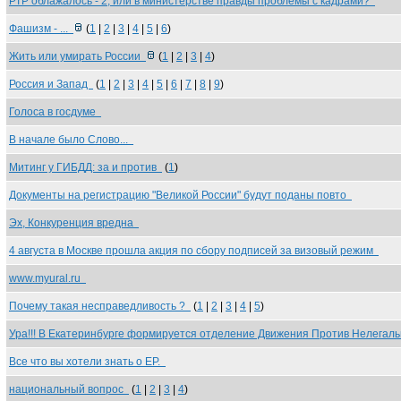
РТР облажалось - 2, или в министерстве правды проблемы с кадрами?
Фашизм - ...
(
1
|
2
|
3
|
4
|
5
|
6
)
Жить или умирать России
(
1
|
2
|
3
|
4
)
Россия и Запад
(
1
|
2
|
3
|
4
|
5
|
6
|
7
|
8
|
9
)
Голоса в госдуме
В начале было Слово...
Митинг у ГИБДД: за и против
(
1
)
Документы на регистрацию "Великой России" будут поданы повто
Эх, Конкуренция вредна
4 августа в Москве прошла акция по сбору подписей за визовый режим
www.myural.ru
Почему такая несправедливость ?
(
1
|
2
|
3
|
4
|
5
)
Ура!!! В Екатеринбурге формируется отделение Движения Против Нелегал
Все что вы хотели знать о ЕР.
национальный вопрос
(
1
|
2
|
3
|
4
)