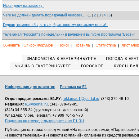
Искандеру на заметку
Чего не должен делать порядочный человек...
(
1
|
2
|
3
|
4
|
5
)
Гудвин, поменял бы, что ли, британскому премьеру мозги!
телеканал "Россия" в понедельник в вечернем выпуске программы "Вести"
Обновить
|
Список Форумов
|
Поиск
|
Правила
|
Статистика
|
Лист бло
ЗНАКОМСТВА В ЕКАТЕРИНБУРГЕ
ПОГОДА В ЕКА
АФИША В ЕКАТЕРИНБУРГЕ
ГОРОСКОП
КУРСЫ ВАЛ
Информация для клиентов
Реклама на Е1
Отдел продаж рекламы Е1.РУ:
reklamae1@iportal.ru
, (343) 379-49-10
Редакция:
e1@iportal.ru
, (343) 379-49-95,
(343) 34-555-34 (круглосуточно - для новостей)
WhatsApp, Viber, Telegram: +7 909 704-57-70
Подписка на еженедельную рассылку E1.RU
Публикация материалов под меткой «На правах рекламы», «Партнёрский 
«Новости телекома» и «Новости компаний» оплачена из средств рекламо