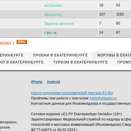
мобимен
18
53
австриец
107
1165
Заднее
мнение
7
60
И
pi
ск
a
14
67
кировок
|
ТЕРИНБУРГЕ
ПРОБКИ В ЕКАТЕРИНБУРГЕ
ФОРУМЫ В ЕКАТ
ЮТ В ЕКАТЕРИНБУРГЕ
ТУРИЗМ В ЕКАТЕРИНБУРГЕ
ПРОМО
iPhone
Android
Центр поддержки пользователей портала E1.RU
Проблемы при работе с порталом:
help@shkulev.ru
Контактные данные для Роскомнадзора и государственных
Сетевое издание «Е1.РУ Екатеринбург Онлайн» (18+)
Зарегистрировано Федеральной службой по надзору в сф
материал»,
технологий и массовых коммуникаций (Роскомнадзор) Свид
дателя
ФС77-84675 от 06.02.2023 г.