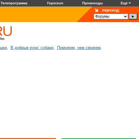
Телепрограмма
Гороскоп
Промокоды
Ещё
переход:
ошки
В добрые руки: собаки
Поможем, чем сможем
,
,
,