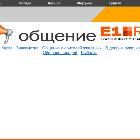
а
Погода
Афиша
Форумы
Туризм
Карта
Знакомства
Общение любителей животных
В добрые руки: к
:
,
,
,
Общение соседей
Рыбалка
,