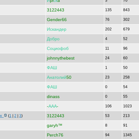
И
pi
ск
a
3
70
3122443
135
843
Gender66
76
302
Искандер
202
679
Добро
4
52
Социофоб
11
96
johnnythebest
24
60
ФАШ
1
50
Анатолий
50
23
258
ФАШ
0
54
dinass
0
55
-
ААА
-
106
1023
3122443
ьн
(
1
|
2
|
3
)
53
213
garyh™
8
91
Perch76
94
1345