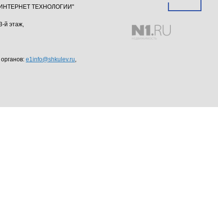
ю "ИНТЕРНЕТ ТЕХНОЛОГИИ"
3-й этаж,
 органов:
e1info@shkulev.ru
,