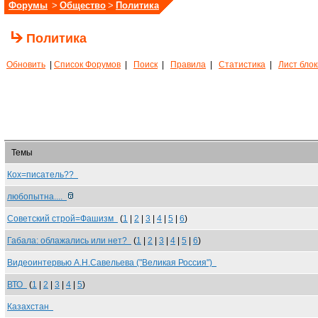
Форумы
>
Общество
>
Политика
Политика
Обновить
|
Список Форумов
|
Поиск
|
Правила
|
Статистика
|
Лист бло
Темы
Кох=писатель??
любопытна....
Советский строй=Фашизм
(
1
|
2
|
3
|
4
|
5
|
6
)
Габала: облажались или нет?
(
1
|
2
|
3
|
4
|
5
|
6
)
Видеоинтервью А.Н.Савельева ("Великая Россия")
ВТО
(
1
|
2
|
3
|
4
|
5
)
Казахстан