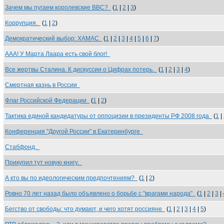
Зачем мы пугаем королевские ВВС?
(
1
|
2
|
3
)
Коррупция.
(
1
|
2
)
Демократический выбор: ХАМАС
(
1
|
2
|
3
|
4
|
5
|
6
|
7
)
ААА! У Марта Лаара есть свой блог!
Все жертвы Сталина. К дискуссии о Цифрах потерь.
(
1
|
2
|
3
|
4
)
Смертная казнь в России
Флаг Российской Федерации
(
1
|
2
)
Тактика единой кандидатуры от оппоцизии в президенты РФ 2008 года
(
1
|
Конференция "Другой России" в Екатеринбурге
Стабфонд.
Прикупил тут новую книгу.
А кто вы по идеологическим предпочтениям?
(
1
|
2
)
Ровно 70 лет назад было объявлено о борьбе с "врагами народа"
(
1
|
2
|
3
|
Бегство от свободы: что думают, и чего хотят россияне
(
1
|
2
|
3
|
4
|
5
)