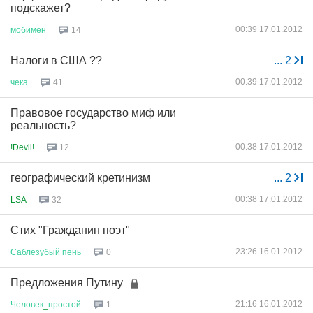
подскажет?
00:39 17.01.2012
мобимен
14
Налоги в США ??
...
2
00:39 17.01.2012
чека
41
Правовое государство миф или
реальность?
00:38 17.01.2012
!Devil!
12
географический кретинизм
...
2
00:38 17.01.2012
LSA
32
Стих "Гражданин поэт"
23:26 16.01.2012
Саблезубый
пень
0
Предложения Путину
21:16 16.01.2012
Человек
_
простой
1