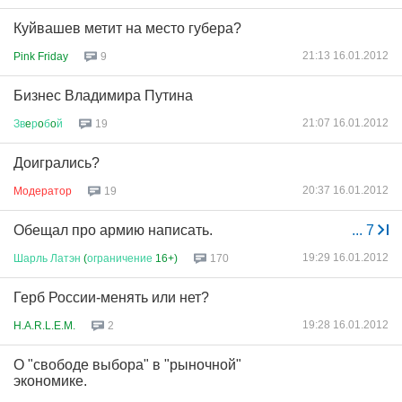
Куйвашев метит на место губера?
21:13 16.01.2012
Pink Friday
9
Бизнес Владимира Путина
21:07 16.01.2012
Зв
e
р
o
б
o
й
19
Доигрались?
20:37 16.01.2012
Модератор
19
Обещал про армию написать.
...
7
19:29 16.01.2012
Шарль
Латэн
(
ограничение
16+)
170
Герб России-менять или нет?
19:28 16.01.2012
H.A.R.L.E.M.
2
О "свободе выбора" в "рыночной"
экономике.