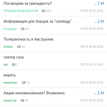
Погаворим за президента?
...
7
19:26 16.01.2012
ПРОДАМ
ФОРД
ФОКУС
!!!
155
Информация для борцов за "свободу".
...
2
19:25 16.01.2012
Искандер
26
Толерантность и Австралия.
19:24 16.01.2012
S
а
NeK
24
сектор газа
19:23 16.01.2012
bid
1
верить
19:23 16.01.2012
waserman.
12
Акция неповиновения? Возможно.
...
2
19:22 16.01.2012
passer-by
43