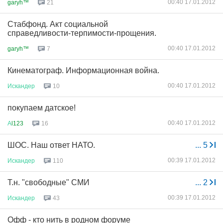
00:40 17.01.2012
garyh™
21
Стабфонд. Акт социальной
справедливости-терпимости-прощения.
00:40 17.01.2012
garyh™
7
Кинематограф. Информационная война.
00:40 17.01.2012
Искандер
10
покупаем датское!
00:40 17.01.2012
А
l123
16
ШОС. Наш ответ НАТО.
...
5
00:39 17.01.2012
Искандер
110
Т.н. "свободные" СМИ
...
2
00:39 17.01.2012
Искандер
43
Офф - кто нить в родном форуме