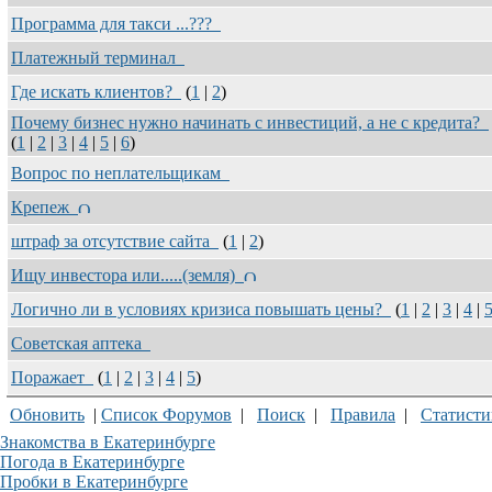
Программа для такси ...???
Платежный терминал
Где искать клиентов?
(
1
|
2
)
Почему бизнес нужно начинать с инвестиций, а не с кредита?
(
1
|
2
|
3
|
4
|
5
|
6
)
Вопрос по неплательщикам
Крепеж
штраф за отсутствие сайта
(
1
|
2
)
Ищу инвестора или.....(земля)
Логично ли в условиях кризиса повышать цены?
(
1
|
2
|
3
|
4
|
Советская аптека
Поражает
(
1
|
2
|
3
|
4
|
5
)
Обновить
|
Список Форумов
|
Поиск
|
Правила
|
Статисти
Знакомства в Екатеринбурге
Погода в Екатеринбурге
Пробки в Екатеринбурге