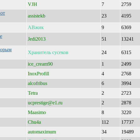
VJH
7
2759
 от
assistekb
23
4195
АВжик
9
6369
е
Jedi2013
51
13241
торым
Хранитель
сусеков
24
6315
ice_cream90
1
2499
InoxProfill
4
2768
alcofribus
6
3994
Tetra
2
2723
ucprestige@e1.ru
2
2878
Maasimo
8
3220
Chu4a
112
17737
automaximum
34
19489