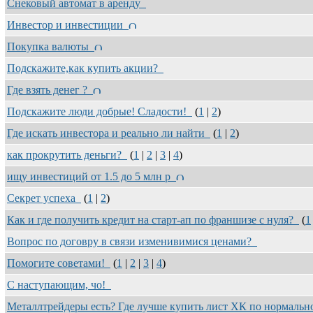
Снековый автомат в аренду
Инвестор и инвестиции
Покупка валюты
Подскажите,как купить акции?
Где взять денег ?
Подскажите люди добрые! Сладости!
(
1
|
2
)
Где искать инвестора и реально ли найти
(
1
|
2
)
как прокрутить деньги?
(
1
|
2
|
3
|
4
)
ищу инвестиций от 1.5 до 5 млн р
Секрет успеха
(
1
|
2
)
Как и где получить кредит на старт-ап по франшизе с нуля?
(
1
Вопрос по договру в связи изменивимися ценами?
Помогите советами!
(
1
|
2
|
3
|
4
)
С наступающим, чо!
Металлтрейдеры есть? Где лучше купить лист ХК по нормальн