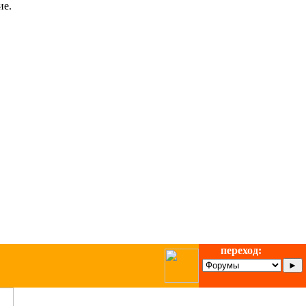
ие.
переход: