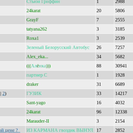
Стьюи
Гриффин
1
2988
24karat
20
5806
GrayF
7
2555
tatyana262
3
3185
Roxa1
3
2539
Зеленый
Белорусский
Автобус
26
7257
Alex_eka...
34
5682
(((
Ал
ё
нка
)))
88
30941
партнер
С
1
1928
draker
31
6689
|
2
)
ГУЗИК
33
14217
Sant-yago
16
4032
24karat
96
12338
Marauder-II
3
2154
ой цене ?
ИЗ
КАРМАНА
гвоздик
ВЫНУЛ
17
2852