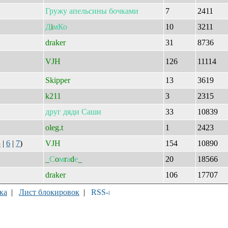
Гружу
апельсины
бочками
7
2411
Д
i
мКо
10
3211
draker
31
8736
VJH
126
11114
Skipper
13
3619
k211
3
2315
друг
дяди
Саши
33
10839
oleg.t
1
2423
5
|
6
|
7
)
VJH
154
10890
_
С
o
м
r
а
d
е
_
20
18566
draker
106
17707
ка
|
Лист блокировок
|