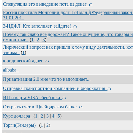
Спекуляция это выведение пота из денег
Россия простила Монголии долг 174 млн.$ Федеральный закон
31.01.201
3-НДФЛ. Кто заполняет, зайдите!
Почему так слабо всё дорожает? Такое ощущение, что товары н
импортные
(
1
|
2
|
3
)
Лирический вопрос: как пришли к тому виду деятельности, ко
занима
(
1
)
юридический адрес
alibaba
Приватизация 2.0 мне что то напоминает...
Отправка транспортной компанией и бюрократия
ИП и карта VISA cбербанка
Открыть счет в Щвейцарском банке
Курс доллара
(
1
|
2
|
3
|
4
|
5
)
Торги(Тендеры)
(
1
|
2
)