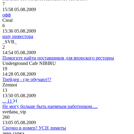
7
15:58 05.08.2009
офф
Creal
6
15:36 05.08.2009
ищу инвестора
_SVB_
2
14:54 05.08.2009
Помогите найти поставщиков для японского ресторна
Underground Cafe NIBIRU
19
14:28 05.08.2009
Трейдер - где обучают!?
Zemnoi
13
13:50 05.08.2009
...
11
Не могу больше быть наемным работником.....
svetlana_vip
260
13:05 05.08.2009
Срочно в номер? УСН лимиты
лень
сурка