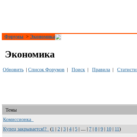
Форумы
>
Экономика
Экономика
Обновить
|
Список Форумов
|
Поиск
|
Правила
|
Статисти
Темы
Комиссионка
Купец закрывается!?
(
1
|
2
|
3
|
4
|
5
| .... |
7
|
8
|
9
|
10
|
11
)