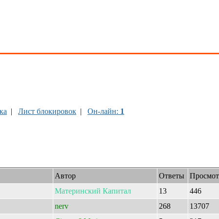
ка
|
Лист блокировок
|
Он-лайн:
1
Автор
Ответы
Просмот
Материнский
Капитал
13
446
nerv
268
13707