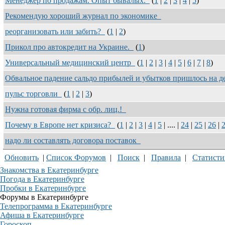
Менеджер по продажам. Опыт бывалых.
(
1
|
2
|
3
|
4
|
5
)
Рекомендую хороший журнал по экономике
реорганизовать или забить?
(
1
|
2
)
Прикол про автокредит на Украине.
(
1
)
Универсальный медицинский центр
(
1
|
2
|
3
|
4
|
5
|
6
|
7
|
8
)
Обвальное падение сальдо прибылей и убытков пришлось на 
пульс торговли
(
1
|
2
|
3
)
Нужна готовая фирма с обр. лиц.!
Почему в Европе нет кризиса?
(
1
|
2
|
3
|
4
|
5
| .... |
24
|
25
|
26
|
надо ли составлять договора поставок
Обновить
|
Список Форумов
|
Поиск
|
Правила
|
Статисти
Знакомства в Екатеринбурге
Погода в Екатеринбурге
Пробки в Екатеринбурге
Форумы в Екатеринбурге
Телепрограмма в Екатеринбурге
Афиша в Екатеринбурге
Гороскоп