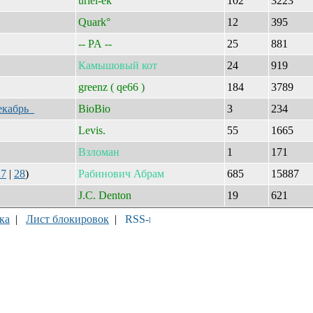
uriel-ek
102
3223
Quark°
12
395
-- PA --
25
881
Камышовый
кот
24
919
greenz ( qe66 )
184
3789
декабрь
BioBio
3
234
Levis.
55
1665
Взломан
1
171
27
|
28
)
Рабинович
Абрам
685
15887
J.C. Denton
19
621
ка
|
Лист блокировок
|