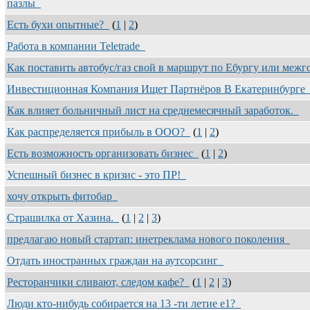
пазлы
Есть бухи опытные?
(
1
|
2
)
Работа в компании Teletrade
Как поставить автобус/газ свой в маршрут по Ебургу или меж
Инвестиционная Компания Ищет Партнёров В Екатеринбург
Как влияет больничный лист на среднемесячный заработок.
Как распределяется прибыль в ООО?
(
1
|
2
)
Есть возможность организовать бизнес
(
1
|
2
)
Успешный бизнес в кризис - это ПР!
хочу открыть фитобар
Страшилка от Хазина.
(
1
|
2
|
3
)
предлагаю новый стартап: инетреклама нового поколения
Отдать иностранных граждан на аутсорсинг
Ресторанчики сливают, следом кафе?
(
1
|
2
|
3
)
Люди кто-нибудь собирается на 13 -ти летие е1?