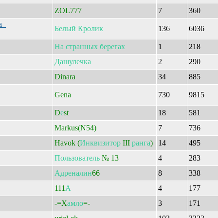
ZOL777
7
360
да
Белый
Кролик
136
6036
На
странных
берегах
1
218
Дашулечка
2
290
Dinara
34
885
Gena
730
9815
D
е
st
18
581
Markus(N54)
7
736
Havok (
Инквизитор
III
ранга
)
14
495
Пользователь
№ 13
4
283
Адреналин
66
8
338
111
А
4
177
-=X
амло
=-
3
171