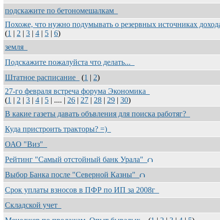
подскажите по бетономешалкам
Похоже, что нужно подумывать о резервных источниках дохо
(
1
|
2
|
3
|
4
|
5
|
6
)
земля
Подскажите пожалуйста что делать...
Штатное расписание
(
1
|
2
)
27-го февраля встреча форума Экономика
(
1
|
2
|
3
|
4
|
5
| .... |
26
|
27
|
28
|
29
|
30
)
В какие газеты давать объвления для поиска работяг?
Куда пристроить тракторы? =)
ОАО "Виз"
Рейтинг "Самый отстойный банк Урала"
Выбор Банка после "Северной Казны"
Срок уплаты взносов в ПФР по ИП за 2008г
Складской учет