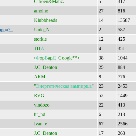
Citroen&Matiz.
5
317
amojno
27
816
Klubbheads
14
13587
город?
Uniq_N
2
587
е
storkie
12
425
111
А
4
351
•
Ф
op
В
ap
Д
_Google™•
38
1044
J.C. Denton
25
884
ARM
8
776
"
Энергетическая
вампирша
"
23
2453
RVG
52
1449
vindozo
22
413
hr_nd
6
213
Ivan_e
67
2566
J.C. Denton
17
263