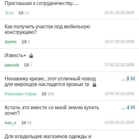
Приглашаю к сотрудничеству.....
23:41 20.02.2009
Эсти
13
Как получить участок под мобильную
конструкцию?
18:37 20.02.2009
Gymmi
3
Известь+
17:02 20.02.2009
japonxik
7
Ненавижу кризис, этот отличный повод
...
8
для мироедов насладится кровью тр
16:56 20.02.2009
Рабинович
Абрам
194
Кстати, кто вместе со мной землю купить
...
4
хочет?
14:53 20.02.2009
Ivan_e
85
Для владельцев магазинов одежды и