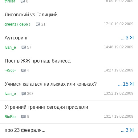
18:09 19.02.2009
thriller
8
Лисовский vs Галицкий
17:10 19.02.2009
greenz ( qe66 )
21
Аутсоринг
...
3
14:48 19.02.2009
Ivan_e
57
Пост в ЖЖ про наш бизнесс.
14:27 19.02.2009
~Krot~
4
Учимся кататься на лыжах или коньках?
...
15
13:52 19.02.2009
Ivan_e
368
Утренний тренинг сегодня прислали
13:17 19.02.2009
BioBio
6
про 23 февраля...
...
3