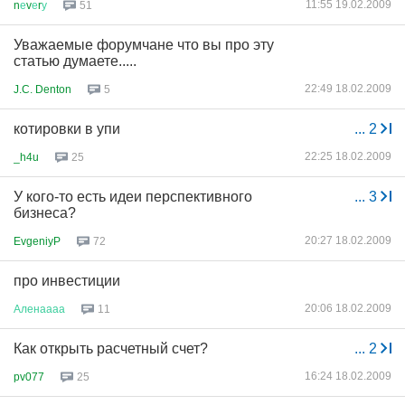
11:55 19.02.2009
n
е
v
е
r
у
51
Уважаемые форумчане что вы про эту
статью думаете.....
22:49 18.02.2009
J.C. Denton
5
котировки в упи
...
2
22:25 18.02.2009
_h4u
25
У кого-то есть идеи перспективного
...
3
бизнеса?
20:27 18.02.2009
EvgeniyP
72
про инвестиции
20:06 18.02.2009
Аленаааа
11
Как открыть расчетный счет?
...
2
16:24 18.02.2009
pv077
25