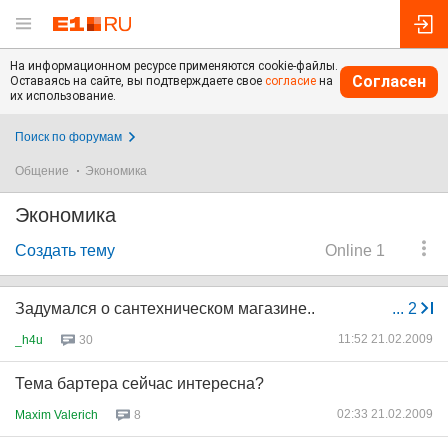
На информационном ресурсе применяются cookie-файлы.
Согласен
Оставаясь на сайте, вы подтверждаете свое
согласие
на
их использование.
Поиск по форумам
Общение
Экономика
Экономика
Создать тему
Online 1
Задумался о сантехническом магазине..
...
2
11:52 21.02.2009
_h4u
30
Тема бартера сейчас интересна?
02:33 21.02.2009
Maxim Valerich
8