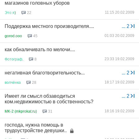
магазинов головных уборов
11:15 20.02.2009
Это
я
)
22
Поддержка местного производителя....
...
2
01:03 20.02.2009
gorod.ooo
45
как обналичивать по мелочи....
23:33 19.02.2009
Фотограф
.
8
негативная благотворительность...
...
2
18:17 19.02.2009
волчёнка
28
Имеет ли смысл обзаводиться
...
2
ком.недвижимостью в собственность?
18:16 19.02.2009
MK-2 (mkprokat.ru)
31
господа, нужна помощь в
трудоустройстве девушки..