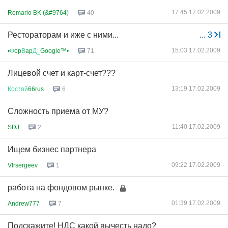
17:45 17.02.2009
Romario BK (&#9764)
40
Рестораторам и иже с ними...
...
3
15:03 17.02.2009
•
Ф
op
В
ap
Д
_Google™•
71
Лицевой счет и карт-счет???
13:19 17.02.2009
Костяй
66rus
6
Сложность приема от МУ?
11:40 17.02.2009
SDJ
2
Ищем бизнес партнера
09:22 17.02.2009
Vlrsergeev
1
работа на фондовом рынке.
01:39 17.02.2009
Andrew777
7
Подскажите! НДС какой вычесть надо?