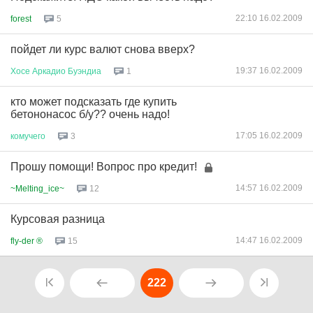
22:10 16.02.2009
forest
5
пойдет ли курс валют снова вверх?
19:37 16.02.2009
Хосе
Аркадио
Буэндиа
1
кто может подсказать где купить
бетононасос б/у?? очень надо!
17:05 16.02.2009
комучего
3
Прошу помощи! Вопрос про кредит!
14:57 16.02.2009
~Melting_ice~
12
Курсовая разница
14:47 16.02.2009
fly-der ®
15
222