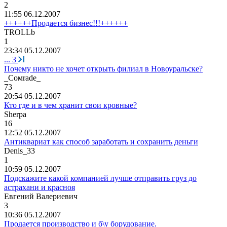
2
11:55 06.12.2007
++++++Продается бизнес!!!++++++
TROLLb
1
23:34 05.12.2007
...
3
Почему никто не хочет открыть филиал в Новоуральске?
_
С
o
м
r
а
d
е
_
73
20:54 05.12.2007
Кто где и в чем хранит свои кровные?
Sherpa
16
12:52 05.12.2007
Антиквариат как способ заработать и сохранить деньги
Denis_33
1
10:59 05.12.2007
Подскажите какой компанией лучше отправить груз до
астрахани и красноя
Евгений
Валериевич
3
10:36 05.12.2007
Продается производство и б\у борудование.