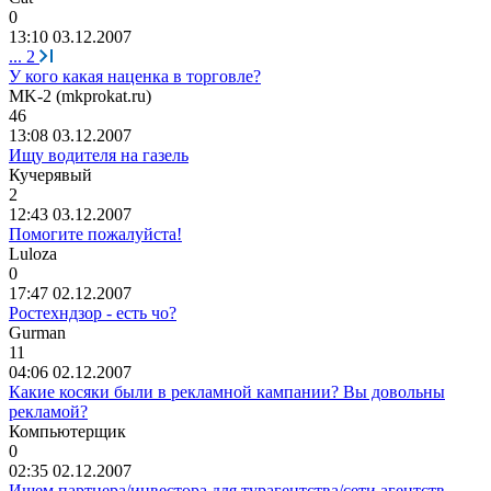
0
13:10 03.12.2007
...
2
У кого какая наценка в торговле?
MK-2 (mkprokat.ru)
46
13:08 03.12.2007
Ищу водителя на газель
Кучерявый
2
12:43 03.12.2007
Помогите пожалуйста!
Luloza
0
17:47 02.12.2007
Ростехндзор - есть чо?
Gurman
11
04:06 02.12.2007
Какие косяки были в рекламной кампании? Вы довольны
рекламой?
Компьютерщик
0
02:35 02.12.2007
Ищем партнера/инвестора для турагентства/сети агентств