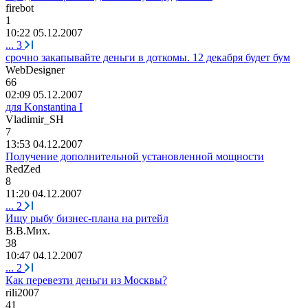
firebot
1
10:22 05.12.2007
...
3
срочно закапывайте деньги в доткомы. 12 декабря будет бум
WebDesigner
66
02:09 05.12.2007
для Konstantina I
Vladimir_SH
7
13:53 04.12.2007
Получение дополнительной установленной мощности
RedZed
8
11:20 04.12.2007
...
2
Ищу рыбу бизнес-плана на ритейл
В
.
В
.
Мих
.
38
10:47 04.12.2007
...
2
Как перевезти деньги из Москвы?
rili2007
41