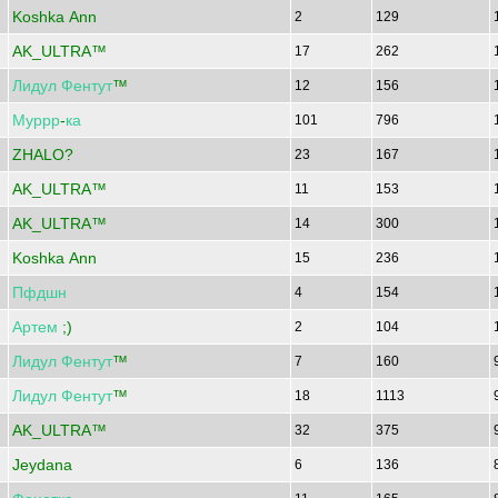
Koshka Ann
2
129
AK_ULTRA™
17
262
Лидул
Фентут
™
12
156
Муррр
-
ка
101
796
ZHALO?
23
167
AK_ULTRA™
11
153
AK_ULTRA™
14
300
Koshka Ann
15
236
Пфдшн
4
154
Артем
;)
2
104
Лидул
Фентут
™
7
160
Лидул
Фентут
™
18
1113
AK_ULTRA™
32
375
Jeydana
6
136