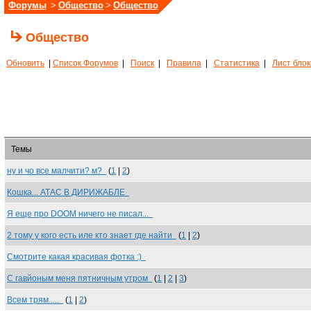
Форумы
>
Общество
>
Общество
Общество
Обновить
|
Список Форумов
|
Поиск
|
Правила
|
Статистика
|
Лист бло
Темы
ну и чо все малчити? м?
(
1
|
2
)
Кошка... АТАС В ДИРИЖАБЛЕ
Я еще про DOOM ничего не писал...
2 тому у кого есть иле кто знает где найти
(
1
|
2
)
Смотрите какая красивая фотка :)
С гавйоным меня пятничным утром
(
1
|
2
|
3
)
Всем трям.....
(
1
|
2
)