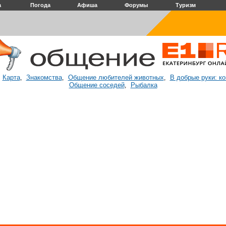
а
Погода
Афиша
Форумы
Туризм
Карта
Знакомства
Общение любителей животных
В добрые руки: к
:
,
,
,
Общение соседей
Рыбалка
,