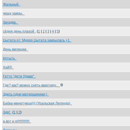
Жальный
чищу чакры.
Загадка.
сёдня день плахой
(
1
|
2
|
3
|
4
|
5
)
Цытата от: Муррр Цытата закрылась +1
День милиции
ёптыть
Хай!!!
Гетто "дети Удава"
Где? как? можно снять квартиру...
Здесь одни матершиники:)
Бабка-минетчица))) (Уральская Легенда)
Здр!
(
1
|
2
)
а вот и я!!!!!!!!!!!!!!