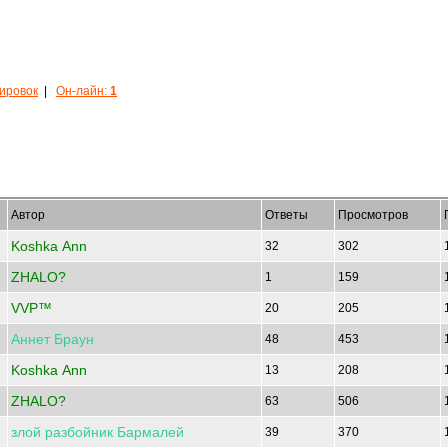
кировок
|
Он-лайн:
1
Автор
Ответы
Просмотров
Koshka Ann
32
302
ZHALO?
1
159
VVP™
20
205
Аннет
Браун
48
453
Koshka Ann
13
208
ZHALO?
63
506
злой
разбойник
Бармалей
39
370