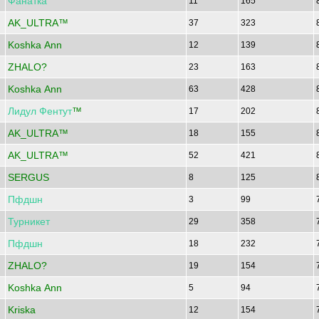
Фанатка
11
165
AK_ULTRA™
37
323
Koshka Ann
12
139
ZHALO?
23
163
Koshka Ann
63
428
Лидул
Фентут
™
17
202
AK_ULTRA™
18
155
AK_ULTRA™
52
421
SERGUS
8
125
Пфдшн
3
99
Турникет
29
358
Пфдшн
18
232
ZHALO?
19
154
Koshka Ann
5
94
Kriska
12
154