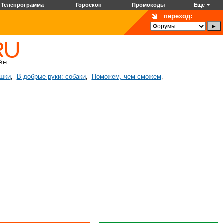
Телепрограмма
Гороскоп
Промокоды
Ещё
переход:
ошки
В добрые руки: собаки
Поможем, чем сможем
,
,
,