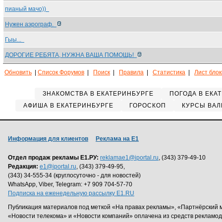
пианый мачо))
Нужен аэрограф.
Гыы...
ДОРОГИЕ РЕБЯТА, НУЖНА ВАША ПОМОЩЬ!
Обновить
|
Список Форумов
|
Поиск
|
Правила
|
Статистика
|
Лист бло
ЗНАКОМСТВА В ЕКАТЕРИНБУРГЕ
ПОГОДА В ЕКА
АФИША В ЕКАТЕРИНБУРГЕ
ГОРОСКОП
КУРСЫ ВАЛ
Информация для клиентов
Реклама на Е1
Отдел продаж рекламы Е1.РУ:
reklamae1@iportal.ru
, (343) 379-49-10
Редакция:
e1@iportal.ru
, (343) 379-49-95,
(343) 34-555-34 (круглосуточно - для новостей)
WhatsApp, Viber, Telegram: +7 909 704-57-70
Подписка на еженедельную рассылку E1.RU
Публикация материалов под меткой «На правах рекламы», «Партнёрский 
«Новости телекома» и «Новости компаний» оплачена из средств рекламо