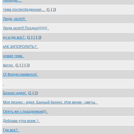
Легенды...
тема послеобеденная...
(
1
|
2
)
Люди, хелп!!!
Люди хелп!!! Поздно((((((((
ну и где все?
(
1
|
2
|
3
)
кАК ЗАПОРОЛИТЬ?
новая тема
ватно
(
1
|
2
|
3
)
О! Форум оживился!
Бизнес-идея!
(
1
|
2
)
Моя бизнес - идея. Банный бизнес. Или венки - цветы.
Опять же с праздником)))
Добрава утра всем :)
Где все?