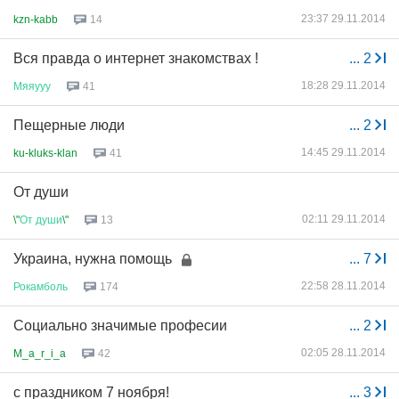
23:37 29.11.2014
kzn-kabb
14
Вся правда о интернет знакомствах !
...
2
18:28 29.11.2014
Мяяууу
41
Пещерные люди
...
2
14:45 29.11.2014
ku-kluks-klan
41
От души
02:11 29.11.2014
\"
От
души
\"
13
Украина, нужна помощь
...
7
22:58 28.11.2014
Рокамболь
174
Социально значимые професии
...
2
02:05 28.11.2014
M_a_r_i_a
42
с праздником 7 ноября!
...
3