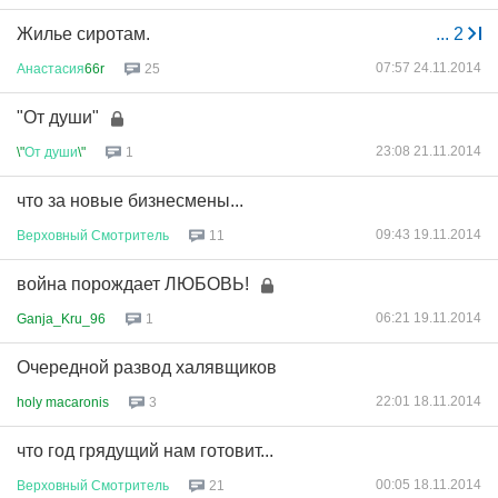
Жилье сиротам.
...
2
07:57 24.11.2014
Анастасия
66r
25
"От души"
23:08 21.11.2014
\"
От
души
\"
1
что за новые бизнесмены...
09:43 19.11.2014
Верховный
Смотритель
11
война порождает ЛЮБОВЬ!
06:21 19.11.2014
Ganja_Kru_96
1
Очередной развод халявщиков
22:01 18.11.2014
holy macaronis
3
что год грядущий нам готовит...
00:05 18.11.2014
Верховный
Смотритель
21