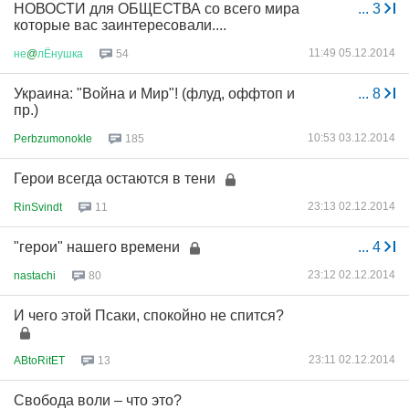
НОВОСТИ для ОБЩЕСТВА со всего мира
...
3
которые вас заинтересовали....
11:49 05.12.2014
не
@
лЁнушка
54
Украина: "Война и Мир"! (флуд, оффтоп и
...
8
пр.)
10:53 03.12.2014
Perbzumonokle
185
Герои всегда остаются в тени
23:13 02.12.2014
RinSvindt
11
"герои" нашего времени
...
4
23:12 02.12.2014
nastachi
80
И чего этой Псаки, спокойно не спится?
23:11 02.12.2014
ABtoRitET
13
Свобода воли – что это?