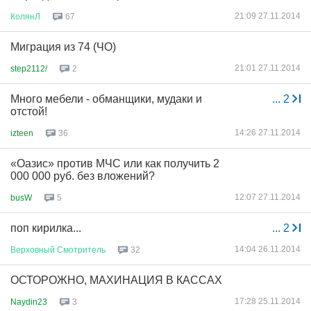
21:09 27.11.2014
КолянЛ
67
Миграция из 74 (ЧО)
21:01 27.11.2014
step2112/
2
Много мебели - обманщики, мудаки и
...
2
отстой!
14:26 27.11.2014
izteen
36
«Оазис» против МЧС или как получить 2
000 000 руб. без вложений?
12:07 27.11.2014
busW
5
поп кирилка...
...
2
14:04 26.11.2014
Верховный
Смотритель
32
ОСТОРОЖНО, МАХИНАЦИЯ В КАССАХ
17:28 25.11.2014
Naydin23
3