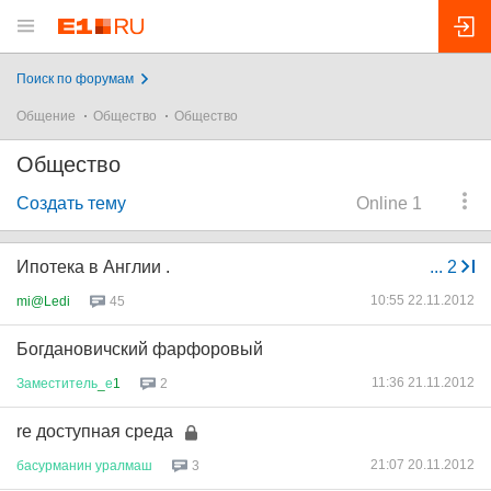
Поиск по форумам
Общение
Общество
Общество
Общество
Создать тему
Online 1
Ипотека в Англии .
...
2
10:55 22.11.2012
mi@Ledi
45
Богдановичский фарфоровый
11:36 21.11.2012
Заместитель
_
е
1
2
re доступная среда
21:07 20.11.2012
басурманин
уралмаш
3