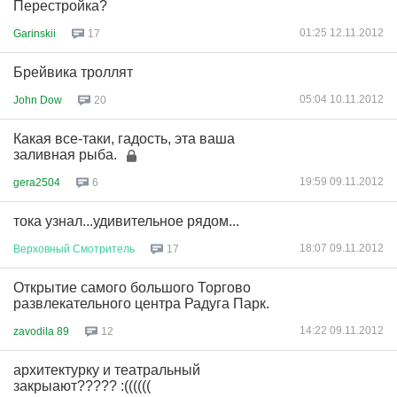
Перестройка?
01:25 12.11.2012
Garinskii
17
Брейвика троллят
05:04 10.11.2012
John Dow
20
Какая все-таки, гадость, эта ваша
заливная рыба.
19:59 09.11.2012
gera2504
6
тока узнал...удивительное рядом...
18:07 09.11.2012
Верховный
Смотритель
17
Открытие самого большого Торгово
развлекательного центра Радуга Парк.
14:22 09.11.2012
zavodila 89
12
архитектурку и театральный
закрыают????? :((((((