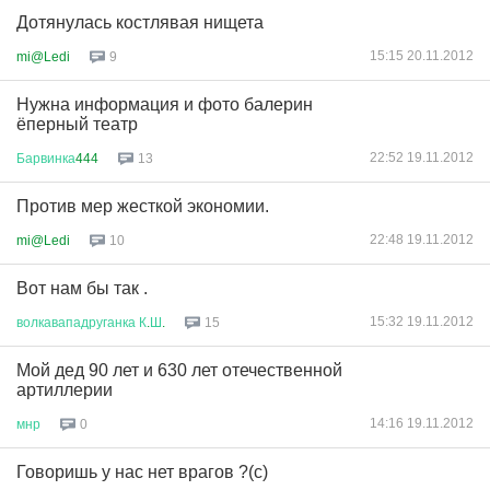
Дотянулась костлявая нищета
15:15 20.11.2012
mi@Ledi
9
Нужна информация и фото балерин
ёперный театр
22:52 19.11.2012
Барвинка
444
13
Против мер жесткой экономии.
22:48 19.11.2012
mi@Ledi
10
Вот нам бы так .
15:32 19.11.2012
волкавападруганка
К
.
Ш
.
15
Мой дед 90 лет и 630 лет отечественной
артиллерии
14:16 19.11.2012
мнр
0
Говоришь у нас нет врагов ?(с)