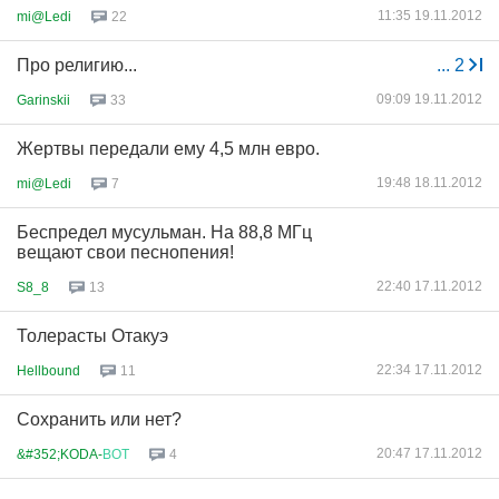
11:35 19.11.2012
mi@Ledi
22
Про религию...
...
2
09:09 19.11.2012
Garinskii
33
Жертвы передали ему 4,5 млн евро.
19:48 18.11.2012
mi@Ledi
7
Беспредел мусульман. На 88,8 МГц
вещают свои песнопения!
22:40 17.11.2012
S8_8
13
Толерасты Отакуэ
22:34 17.11.2012
Hellbound
11
Сохранить или нет?
20:47 17.11.2012
&#352;KODA-
ВОТ
4