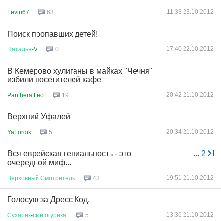
11:33 23.10.2012
Levin67
63
Поиск пропавших детей!
17:40 22.10.2012
Наталья
-V
0
В Кемерово хулиганы в майках "Чечня"
избили посетителей кафе
20:42 21.10.2012
Panthera Leo
19
Верхний Уфалей
20:34 21.10.2012
YaLordik
5
Вся еврейская гениальность - это
...
2
очередной миф...
19:51 21.10.2012
Верховный
Смотритель
43
Голосую за Дресс Код.
13:36 21.10.2012
Сухарик
-
сын
огурика
.
5