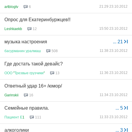
21:29 23.10.2012
artblogtv
6
Опрос для Екатеринбуржцев!!
15:50 23.10.2012
Leshkaekb
12
музыка настроения
...
21
11:38 23.10.2012
басурманин
уралмаш
508
Где достать такой девайс?
11:36 23.10.2012
ООО
"
Трезвые
грузчики
"
13
Ответный удар 16+ /юмор/
11:34 23.10.2012
Garinskii
16
Семейные правила.
...
5
11:33 23.10.2012
Пациент
Е
1
111
алкоголики
...
3