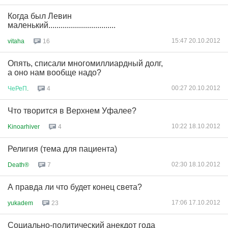
Когда был Левин
маленький.................................
15:47 20.10.2012
vitaha
16
Опять, списали многомиллиардный долг,
а оно нам вообще надо?
00:27 20.10.2012
ЧеРеП
.
4
Что творится в Верхнем Уфалее?
10:22 18.10.2012
Kinoarhiver
4
Религия (тема для пациента)
02:30 18.10.2012
Death®
7
А правда ли что будет конец света?
17:06 17.10.2012
yukadem
23
Социально-политический анекдот года