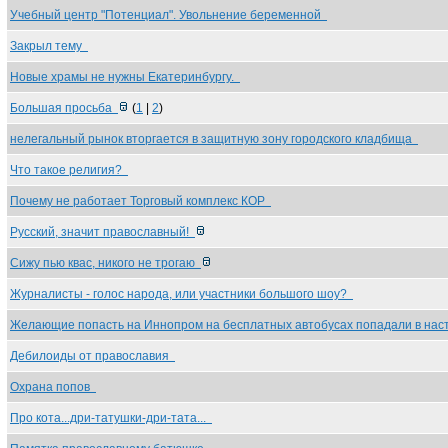
Учебный центр "Потенциал". Увольнение беременной
Закрыл тему
Новые храмы не нужны Екатеринбургу.
Большая просьба
(
1
|
2
)
нелегальный рынок вторгается в защитную зону городского кладбища
Что такое религия?
Почему не работает Торговый комплекс КОР
Русский, значит православный!
Сижу пью квас, никого не трогаю
Журналисты - голос народа, или участники большого шоу?
Желающие попасть на Иннопром на бесплатных автобусах попадали в на
Дебилоиды от православия
Охрана попов
Про кота...дри-татушки-дри-тата...