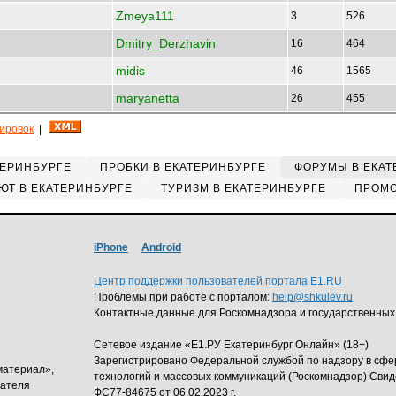
Zmeya111
3
526
Dmitry_Derzhavin
16
464
midis
46
1565
maryanetta
26
455
кировок
|
ТЕРИНБУРГЕ
ПРОБКИ В ЕКАТЕРИНБУРГЕ
ФОРУМЫ В ЕКАТ
ЮТ В ЕКАТЕРИНБУРГЕ
ТУРИЗМ В ЕКАТЕРИНБУРГЕ
ПРОМО
iPhone
Android
Центр поддержки пользователей портала E1.RU
Проблемы при работе с порталом:
help@shkulev.ru
Контактные данные для Роскомнадзора и государственных
Сетевое издание «Е1.РУ Екатеринбург Онлайн» (18+)
Зарегистрировано Федеральной службой по надзору в сф
материал»,
технологий и массовых коммуникаций (Роскомнадзор) Свид
дателя
ФС77-84675 от 06.02.2023 г.