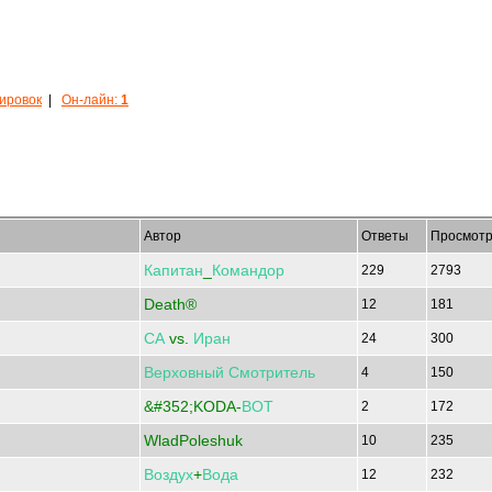
кировок
|
Он-лайн:
1
Автор
Ответы
Просмотр
Капитан
_
Командор
229
2793
Death®
12
181
СА
vs.
Иран
24
300
Верховный
Смотритель
4
150
&#352;KODA-
ВОТ
2
172
WladPoleshuk
10
235
Воздух
+
Вода
12
232