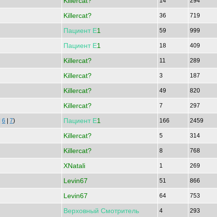
Killercat?
14
294
Killercat?
36
719
Пациент
Е
1
59
999
Пациент
Е
1
18
409
Killercat?
11
289
Killercat?
3
187
Killercat?
49
820
Killercat?
7
297
Пациент
Е
1
|
6
|
7
)
166
2459
Killercat?
5
314
Killercat?
8
768
XNatali
1
269
Levin67
51
866
Levin67
64
753
Верховный
Смотритель
4
293