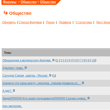
Форумы
>
Общество
>
Общество
Общество
Обновить
|
Список Форумов
|
Поиск
|
Правила
|
Статистика
|
Лист бло
Темы
Обращение к модератору форума
(
1
|
2
|
3
|
4
|
5
|
6
|
7
|
8
|
9
|
10
)
Удаляют темы
Сегодня Сирия, завтра - Россия
(
1
)
плачите что хана инету...цензура...глянем правила е1...
А где?
Люди!!!!!!!!!!!!!!!! Кто знает,подскажите!!!!!!!!!!!!!!!! Срочно нужен
про экологию