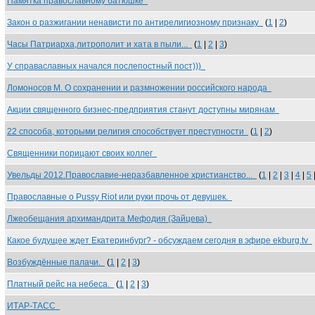
Памятка православному батюшке
Закон о разжигании ненависти по антирелигиозному признаку
(
1
|
2
)
Часы Патриарха,литрополит и хата в пыли...
(
1
|
2
|
3
)
У справаславных начался послепостный пост)))
Ломоносов М. О сохранении и размножении российского народа
Акции священного бизнес-предприятия станут доступны мирянам
22 способа, которыми религия способствует преступности
(
1
|
2
)
Священники порицают своих коллег
Увельды 2012.Православие-неразбавленное христианство...
(
1
|
2
|
3
|
4
|
5
Православные о Pussy Riot или руки прочь от девушек.
Лжеобещания архимандрита Мефодия (Зайцева)
Какое будущее ждет Екатеринбург? - обсуждаем сегодня в эфире ekburg.tv
Возбуждённые палачи.
(
1
|
2
|
3
)
Платный рейс на небеса.
(
1
|
2
|
3
)
ИТАР-ТАСС