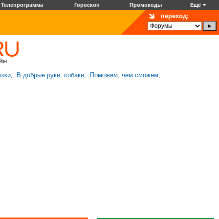
Телепрограмма
Гороскоп
Промокоды
Ещё
переход:
ошки
В добрые руки: собаки
Поможем, чем сможем
,
,
,