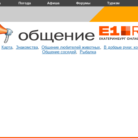
а
Погода
Афиша
Форумы
Туризм
Карта
Знакомства
Общение любителей животных
В добрые руки: к
:
,
,
,
Общение соседей
Рыбалка
,