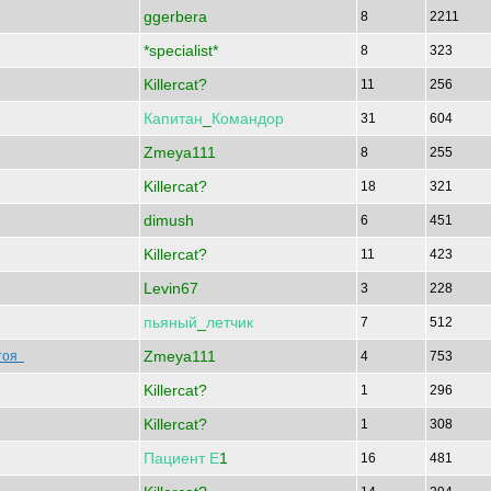
ggerbera
8
2211
*specialist*
8
323
Killercat?
11
256
Капитан
_
Командор
31
604
Zmeya111
8
255
Killercat?
18
321
dimush
6
451
Killercat?
11
423
Levin67
3
228
пьяный
_
летчик
7
512
Zmeya111
стоя
4
753
Killercat?
1
296
Killercat?
1
308
Пациент
Е
1
16
481