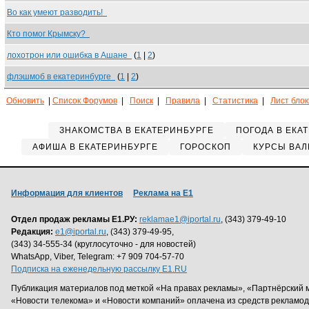
Во как умеют разводить!
Кто помог Крымску?
лохотрон или ошибка в Ашане
(
1
|
2
)
флэшмоб в екатеринбурге
(
1
|
2
)
Обновить
|
Список Форумов
|
Поиск
|
Правила
|
Статистика
|
Лист бло
ЗНАКОМСТВА В ЕКАТЕРИНБУРГЕ
ПОГОДА В ЕКА
АФИША В ЕКАТЕРИНБУРГЕ
ГОРОСКОП
КУРСЫ ВАЛ
Информация для клиентов
Реклама на Е1
Отдел продаж рекламы Е1.РУ:
reklamae1@iportal.ru
, (343) 379-49-10
Редакция:
e1@iportal.ru
, (343) 379-49-95,
(343) 34-555-34 (круглосуточно - для новостей)
WhatsApp, Viber, Telegram: +7 909 704-57-70
Подписка на еженедельную рассылку E1.RU
Публикация материалов под меткой «На правах рекламы», «Партнёрский 
«Новости телекома» и «Новости компаний» оплачена из средств рекламо