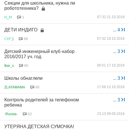
Секции для школьника, нужна ли
робототехника?
07:32 21.10.2016
Н
_
М
1
ДЕТИ ИНДИГО
...
4
07:32 18.10.2016
СНГ
;)
88
Детский инженерный клуб набор
...
3
2016/2017 уч. год
00:51 17.10.2016
Ikar_x
60
Школы обнаглели
...
3
17:06 12.10.2016
ZLAYAMAMA
60
Контроль родителей за телефоном
...
3
ребенка
23:13 09.09.2016
-Russia-
62
УТЕРЯНА ДЕТСКАЯ СУМОЧКА!