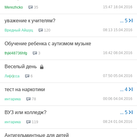
15:47 18.04.2016
Merezhcko
35
уважение к учителям?
...
5
08:13 15.04.2016
Вредный
Айшуц
120
Обучение ребенка с аутизмом музыке
16:42 08.04.2016
thjkl48736hfg
3
Веселый день
07:50 05.04.2016
Ли
(
и
)
сса
6
тест на наркотики
...
4
00:06 04.04.2016
интарика
78
ВУЗ или колледж?
...
5
08:24 01.04.2016
интарика
119
Антигельминтные для детей