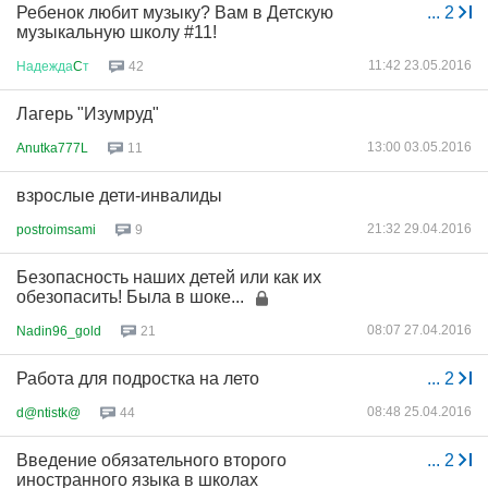
Ребенок любит музыку? Вам в Детскую
...
2
музыкальную школу #11!
11:42 23.05.2016
Надежда
C
т
42
Лагерь "Изумруд"
13:00 03.05.2016
Anutka777L
11
взрослые дети-инвалиды
21:32 29.04.2016
postroimsami
9
Безопасность наших детей или как их
обезопасить! Была в шоке...
08:07 27.04.2016
Nadin96_gold
21
Работа для подростка на лето
...
2
08:48 25.04.2016
d@ntistk@
44
Введение обязательного второго
...
2
иностранного языка в школах