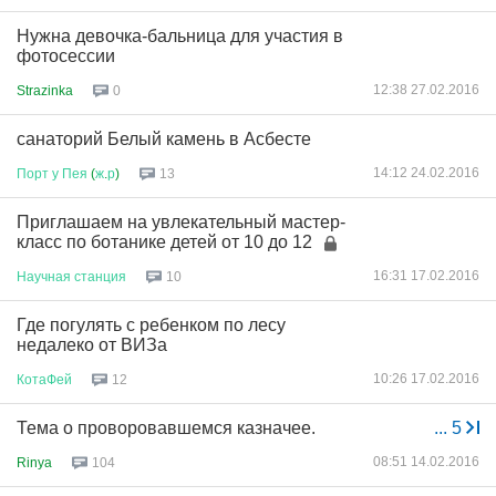
Нужна девочка-бальница для участия в
фотосессии
12:38 27.02.2016
Strazinka
0
санаторий Белый камень в Асбесте
14:12 24.02.2016
Порт
у
Пея
(
ж
.
р
)
13
Приглашаем на увлекательный мастер-
класс по ботанике детей от 10 до 12
16:31 17.02.2016
Научная
станция
10
Где погулять с ребенком по лесу
недалеко от ВИЗа
10:26 17.02.2016
КотаФей
12
Тема о проворовавшемся казначее.
...
5
08:51 14.02.2016
Rinya
104