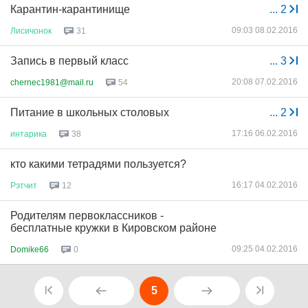
Карантин-карантинище
...
2
09:03 08.02.2016
Лисичонок
31
Запись в первый класс
...
3
20:08 07.02.2016
chernec1981@mail.ru
54
Питание в школьных столовых
...
2
17:16 06.02.2016
интарика
38
кто какими тетрадями пользуется?
16:17 04.02.2016
Рэтчит
12
Родителям первоклассников -
бесплатные кружки в Кировском районе
09:25 04.02.2016
Domike66
0
5