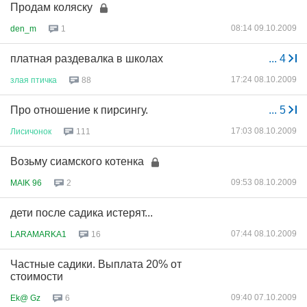
Продам коляску
08:14 09.10.2009
den_m
1
платная раздевалка в школах
...
4
17:24 08.10.2009
злая
птичка
88
Про отношение к пирсингу.
...
5
17:03 08.10.2009
Лисичонок
111
Возьму сиамского котенка
09:53 08.10.2009
MAIK 96
2
дети после садика истерят...
07:44 08.10.2009
LARAMARKA1
16
Частные садики. Выплата 20% от
стоимости
09:40 07.10.2009
Ek@ Gz
6