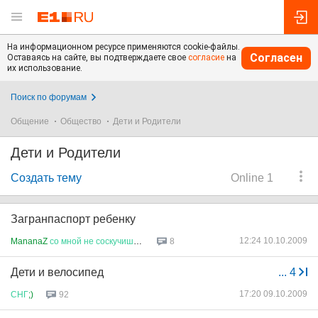
На информационном ресурсе применяются cookie-файлы.
Согласен
Оставаясь на сайте, вы подтверждаете свое
согласие
на
их использование.
Поиск по форумам
Общение
Общество
Дети и Родители
Дети и Родители
Создать тему
Online 1
Загранпаспорт ребенку
12:24 10.10.2009
MananaZ
со
мной
не
соскучишься
...
8
Дети и велосипед
...
4
17:20 09.10.2009
СНГ
;)
92