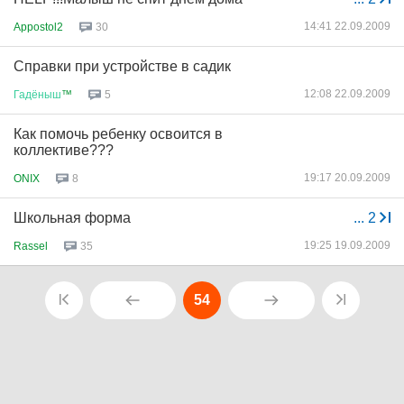
14:41 22.09.2009
Appostol2
30
Справки при устройстве в садик
12:08 22.09.2009
Гадёныш
™
5
Как помочь ребенку освоится в
коллективе???
19:17 20.09.2009
ONIX
8
Школьная форма
...
2
19:25 19.09.2009
Rassel
35
54