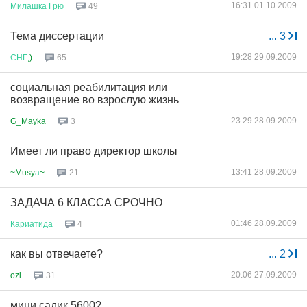
16:31 01.10.2009
Милашка
Грю
49
Тема диссертации
...
3
19:28 29.09.2009
СНГ
;)
65
социальная реабилитация или
возвращение во взрослую жизнь
23:29 28.09.2009
G_Mayka
3
Имеет ли право директор школы
13:41 28.09.2009
~Musy
а
~
21
ЗАДАЧА 6 КЛАССА СРОЧНО
01:46 28.09.2009
Кариатида
4
как вы отвечаете?
...
2
20:06 27.09.2009
ozi
31
мини садик 5600?