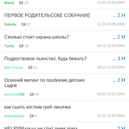
10:05 25.09.2009
Brend
19
ПЕРВОЕ РОДИТЕЛЬСОКЕ СОБРАНИЕ
...
2
11:23 24.09.2009
Naturlix
27
Сколько стоит охрана школы?
...
2
09:51 23.09.2009
Tucha
26
Подростковое пьянство. Куда бежать?
...
3
09:11 23.09.2009
Ибн
Уточка
51
Осенний митинг по проблеме детских
...
2
садов
09:03 23.09.2009
Анатолий
50
34
как сшить костюм гриб лисичка
16:45 22.09.2009
рева
-
корова
9
HELP!!!Малыш не спит днем дома
...
2