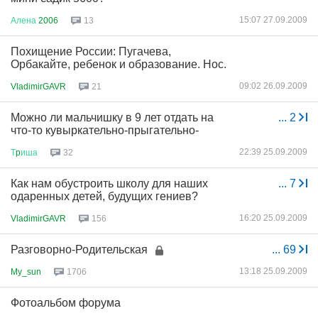
15:07 27.09.2009
Алена
2006
13
Похищение России: Пугачева,
Орбакайте, ребенок и образование. Нос.
09:02 26.09.2009
VladimirGAVR
21
Можно ли мальчишку в 9 лет отдать на
...
2
что-то кувыркательно-прыгательно-
22:39 25.09.2009
Т
p
иша
32
Как нам обустроить школу для наших
...
7
одаренных детей, будущих гениев?
16:20 25.09.2009
VladimirGAVR
156
Разговорно-Родительская
...
69
13:18 25.09.2009
My_sun
1706
Фотоальбом форума