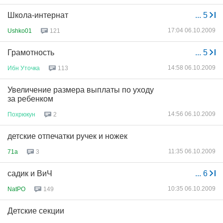
Школа-интернат
...
5
17:04 06.10.2009
Ushko01
121
Грамотность
...
5
14:58 06.10.2009
Ибн
Уточка
113
Увеличение размера выплаты по уходу
за ребенком
14:56 06.10.2009
Похрюкун
2
детские отпечатки ручек и ножек
11:35 06.10.2009
71a
3
садик и ВиЧ
...
6
10:35 06.10.2009
NatPO
149
Детские секции