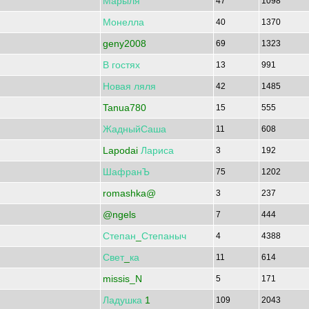
Марыля
47
1098
Монелла
40
1370
geny2008
69
1323
В
гостях
13
991
Новая
ляля
42
1485
Tanua780
15
555
ЖадныйСаша
11
608
Lapodai
Лариса
3
192
ШафранЪ
75
1202
romashka@
3
237
@ngels
7
444
Степан
_
Степаныч
4
4388
Свет
_
ка
11
614
missis_N
5
171
Ладушка
1
109
2043