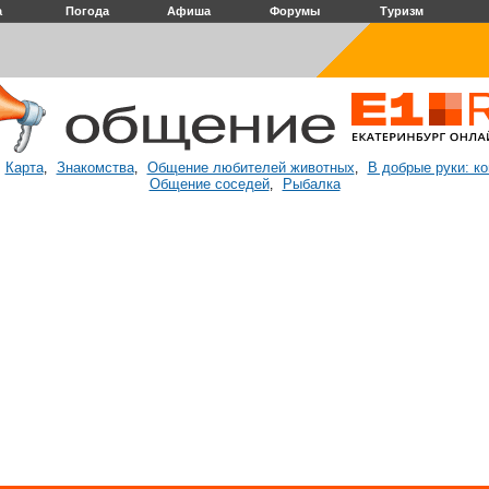
а
Погода
Афиша
Форумы
Туризм
Карта
Знакомства
Общение любителей животных
В добрые руки: к
:
,
,
,
Общение соседей
Рыбалка
,