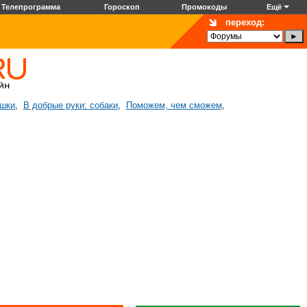
Телепрограмма
Гороскоп
Промокоды
Ещё
переход:
ошки
В добрые руки: собаки
Поможем, чем сможем
,
,
,