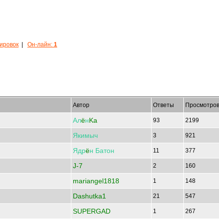
кировок
|
Он-лайн:
1
Автор
Ответы
Просмотро
Ал
ё
н
Ka
93
2199
Якимыч
3
921
Ядр
ё
н
Батон
11
377
J-7
2
160
mariangel1818
1
148
Dashutka1
21
547
SUPERGAD
1
267