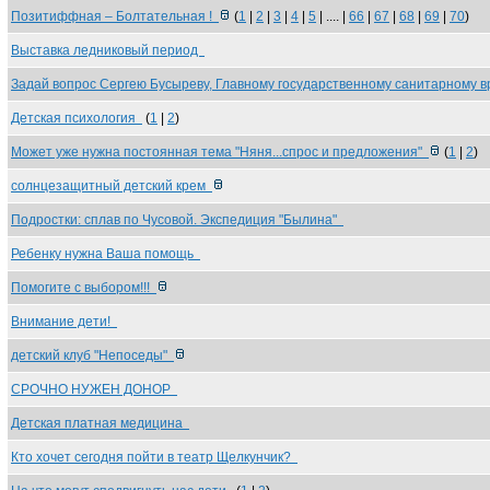
Позитиффная – Болтательная !
(
1
|
2
|
3
|
4
|
5
| .... |
66
|
67
|
68
|
69
|
70
)
Выставка ледниковый период
Задай вопрос Сергею Бусыреву, Главному государственному санитарному 
Детская психология
(
1
|
2
)
Может уже нужна постоянная тема "Няня...спрос и предложения"
(
1
|
2
)
солнцезащитный детский крем
Подростки: сплав по Чусовой. Экспедиция "Былина"
Ребенку нужна Ваша помощь
Помогите с выбором!!!
Внимание дети!
детский клуб "Непоседы"
СРОЧНО НУЖЕН ДОНОР
Детская платная медицина
Кто хочет сегодня пойти в театр Щелкунчик?