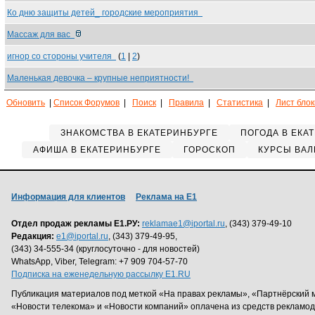
Ко дню защиты детей_ городские мероприятия
Массаж для вас
игнор со стороны учителя
(
1
|
2
)
Маленькая девочка – крупные неприятности!
Обновить
|
Список Форумов
|
Поиск
|
Правила
|
Статистика
|
Лист бло
ЗНАКОМСТВА В ЕКАТЕРИНБУРГЕ
ПОГОДА В ЕКА
АФИША В ЕКАТЕРИНБУРГЕ
ГОРОСКОП
КУРСЫ ВАЛ
Информация для клиентов
Реклама на Е1
Отдел продаж рекламы Е1.РУ:
reklamae1@iportal.ru
, (343) 379-49-10
Редакция:
e1@iportal.ru
, (343) 379-49-95,
(343) 34-555-34 (круглосуточно - для новостей)
WhatsApp, Viber, Telegram: +7 909 704-57-70
Подписка на еженедельную рассылку E1.RU
Публикация материалов под меткой «На правах рекламы», «Партнёрский 
«Новости телекома» и «Новости компаний» оплачена из средств рекламо