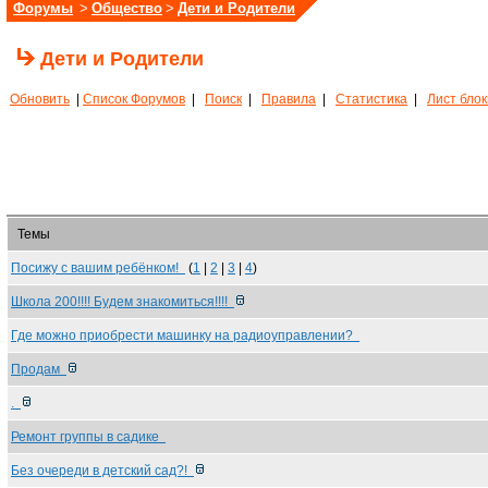
Форумы
>
Общество
>
Дети и Родители
Дети и Родители
Обновить
|
Список Форумов
|
Поиск
|
Правила
|
Статистика
|
Лист бло
Темы
Посижу с вашим ребёнком!
(
1
|
2
|
3
|
4
)
Школа 200!!!! Будем знакомиться!!!!
Где можно приобрести машинку на радиоуправлении?
Продам
.
Ремонт группы в садике
Без очереди в детский сад?!