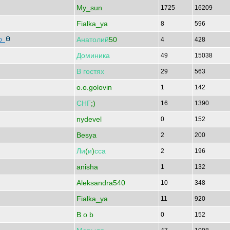
My_sun
1725
16209
Fialka_ya
8
596
Анатолий
50
вр
4
428
Доминика
49
15038
В
гостях
29
563
o.o.golovin
1
142
СНГ
;)
16
1390
nydevel
0
152
Besya
2
200
Ли
(
и
)
сса
2
196
anisha
1
132
Aleksandra540
10
348
Fialka_ya
11
920
B o b
0
152