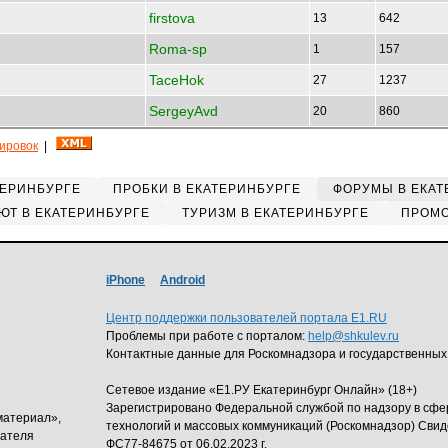
firstova
13
642
Roma-sp
1
157
TaceHok
27
1237
SergeyAvd
20
860
кировок
|
ТЕРИНБУРГЕ
ПРОБКИ В ЕКАТЕРИНБУРГЕ
ФОРУМЫ В ЕКАТ
ЮТ В ЕКАТЕРИНБУРГЕ
ТУРИЗМ В ЕКАТЕРИНБУРГЕ
ПРОМО
iPhone
Android
Центр поддержки пользователей портала E1.RU
Проблемы при работе с порталом:
help@shkulev.ru
Контактные данные для Роскомнадзора и государственных
Сетевое издание «Е1.РУ Екатеринбург Онлайн» (18+)
Зарегистрировано Федеральной службой по надзору в сф
материал»,
технологий и массовых коммуникаций (Роскомнадзор) Свид
дателя
ФС77-84675 от 06.02.2023 г.