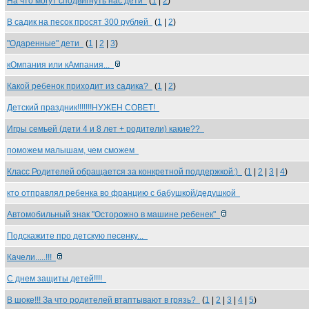
На что могут сподвигнуть нас дети
(
1
|
2
)
В садик на песок просят 300 рублей
(
1
|
2
)
"Одаренные" дети
(
1
|
2
|
3
)
кОмпания или кАмпания...
Какой ребенок приходит из садика?
(
1
|
2
)
Детский праздник!!!!!!!НУЖЕН СОВЕТ!
Игры семьей (дети 4 и 8 лет + родители) какие??
поможем малышам, чем сможем
Класс Родителей обращается за конкретной поддержкой:)
(
1
|
2
|
3
|
4
)
кто отправлял ребенка во францию с бабушкой/дедушкой
Автомобильный знак "Осторожно в машине ребенек"
Подскажите про детскую песенку...
Качели.....!!!
С днем защиты детей!!!!
В шоке!!! За что родителей втаптывают в грязь?
(
1
|
2
|
3
|
4
|
5
)